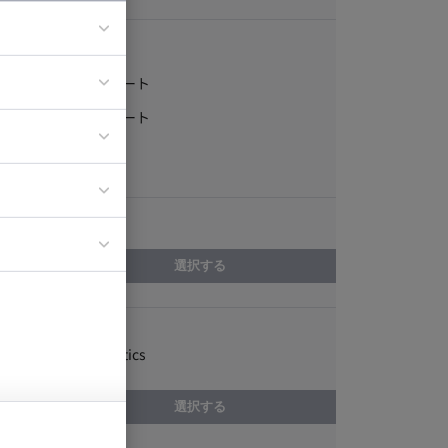
稼働形態
フルリモート
ア
一部リモート
ティブディレク
常駐
ジニア
エリア
イエンティスト
選択する
スキル
Adobe Analytics
選択する