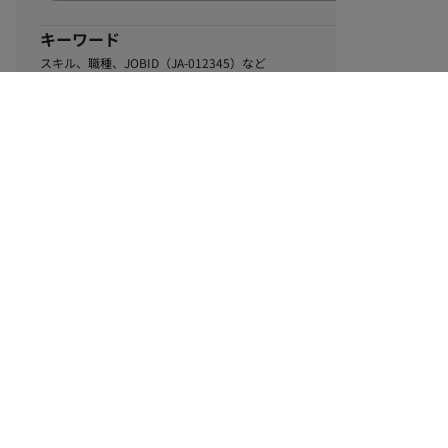
キーワード
スキル、職種、JOBID（JA-012345）など
0
該当するお仕事数
件
この条件で絞り込む
ル
利用規約
個人情報保護方針
サイトマップ