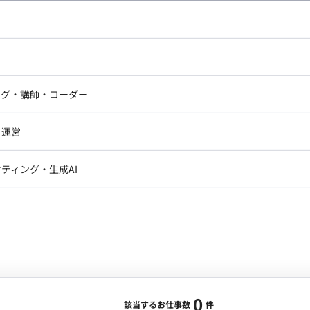
し広い条件設定で検索してみてください。
ドエンジニア
フロントエンジニア
ニア・Androidエンジニア
ゲームプログラマ・エンジニ
アートディレクター・クリエイ
ナー・UI/UXデザイナー
ンジニア
セキュリティエンジニア
ング・講師・コーダー
ター
ジニア・テクニカルサポート
AIエンジニア・機械学習エン
ー
Webライター
クデザイナー・CGデザイナー・イ
ジニア・Androidエンジニア
ゲームプログラマ・エンジニア
・運営
ター
ンジニア・テクニカルサポート
AIエンジニア・機械学習エンジニア
訳・その他ライター
レクター・プロデューサー・プロジェ
データアナリスト・データサ
ティング・生成AI
ジャー
・メディア運用
DX推進
ン
Unity
Objective-C
Python
ンサルタント・ITコンサルタント
ント・企画・セールス
採用・組織開発・制度設計
エンジニアリング
0
該当するお仕事数
件