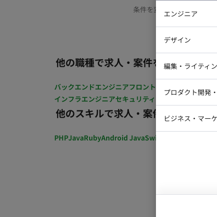
条件を変更するか、もう少
エンジニア
バックエン
デザイン
iOSエンジ
他の職種で求人・案件を探す
Webデザイ
インフラエ
編集・ライティ
テストエン
Webコーダ
グラフィッ
バックエンドエンジニア
フロントエンジニア
iOSエン
プロダクト開発
ラストレー
インフラエンジニア
セキュリティエンジニア
テストエ
編集者・翻
他のスキルで求人・案件を探す
Webディ
ビジネス・マーケ
クトマネー
マーケター
PHP
Java
Ruby
Android Java
Swift
開発ディレクショ
システムコ
コンサルタ
プロンプト