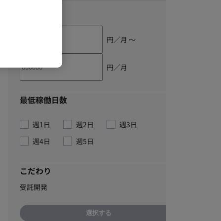
単価
円／月 〜
円／月
最低稼働日数
週1日
週2日
週3日
週4日
週5日
こだわり
受託開発
選択する