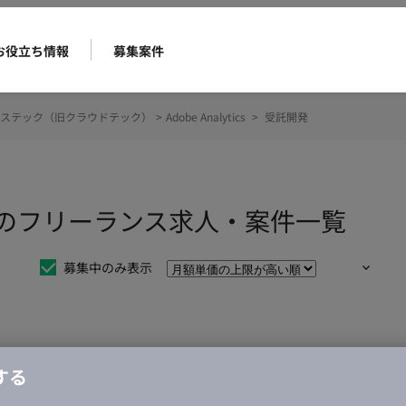
お役立ち情報
募集案件
ステック（旧クラウドテック）
>
Adobe Analytics
>
受託開発
 受託開発のフリーランス求人・案件一覧
募集中のみ表示
仕事は見つかりませんでした。
する