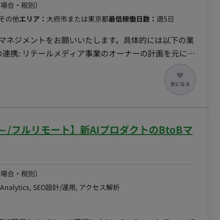
の場合・税別）
その他
エリア：
大府市または東京都
最低稼働日数：
週5日
トマネジメントをお願いいたします。具体的には以下の業
KPIやPDCA管理: チームメンバーの業務課題を見つ
カウントのKPI管理: 戦略/戦術から引かれたKPIを達成す
 - ステークホルダーマネジメント: メーカーや代理
望の確認と対応。 - 契約/配信フロー管理: 各案件ご
援: ステークホルダーとの定例／商談／レポート業務、及
～/フルリモート】新AIプロダクトのBtoBマ
 - 戦略層への成長戦略提案支援: オーナーが社内の戦
報告内容の整理。
の場合・税別）
eAnalytics, SEO設計/運用, アクセス解析