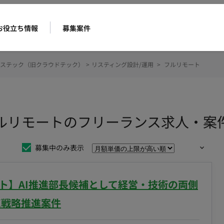
お役立ち情報
募集案件
ステック（旧クラウドテック）
>
リスティング設計/運用
>
フルリモート
フルリモートのフリーランス求人・案
募集中のみ表示
ート】AI推進部長候補として経営・技術の両側
X戦略推進案件