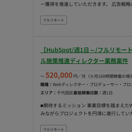
ー獲得を推進していただきます。 広告戦
き、事業成果の最大化に貢献いただくことを期待しています。 ■業
案】 ・ゲームアプリの集客戦略立案 ・広告予
フルリモート
運用】 ・各種広告媒体の運用 ・配信結果の分析 ・
ブ改善】 ・広告クリエイティブの企画提案 ・訴
析】 ・広告効果測定 ・レポーティング ・ユーザー獲得状況の分
【HubSpot/週1日～/フルリ
当者 ・外部パートナー企業 ■媒体 Google広告 Meta広告 TikTok広告 X広告 ■働き方 ・稼働量：応
相談 ・リモート稼働：フルリモート ・フ
ル施策推進ディレクター業務案件
520,000
〜
円／月
（※月160時間稼働の場
職種：
Webディレクター・プロデューサー・プ
エリア：
千代田区
最低稼働日数：
週1日
■期待するミッション 事業目標を踏まえたWeb施策・デジタル施策の推進を行い、関係者を巻き込
みながらプロジェクトを円滑に進行していただきます。 HubSpotを含む各
いて、要件整理・進行管理・品質管理を担当していただきます。 
クト推進・進行管理】 ・Webサイト改修プロジェクトの進行管理 ・スケジュール管理およびタス
フルリモート