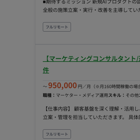
■期待するミッション 新規AIプロダクトの
全般の施策立案・実行・改善を主導していただくことを期
AIプロダクトにおけるBtoBマーケティン
用、LP改善、アクセス解析、コンテンツ
フルリモート
ング施策の実行およびディレクションを行っていただきます。 【
装・テスト・保守運用 ■働き方 ・ 稼働量：週4日〜（32H/週〜） ・ リモート稼働：フルリモート
・ フレックス稼働：不可
【マーケティングコンサルタント/
件
950,000
〜
円／月
（※月160時間稼働の場
職種：
マーケター・メディア運用
スキル：
その他
【仕事内容】 顧客基盤を深く理解・活用
立案・管理を担当していただきます。 具体的には以下
略策定: マーケティング領域における当社
ー戦略や会員育成領域のロードマップ描く。 
フルリモート