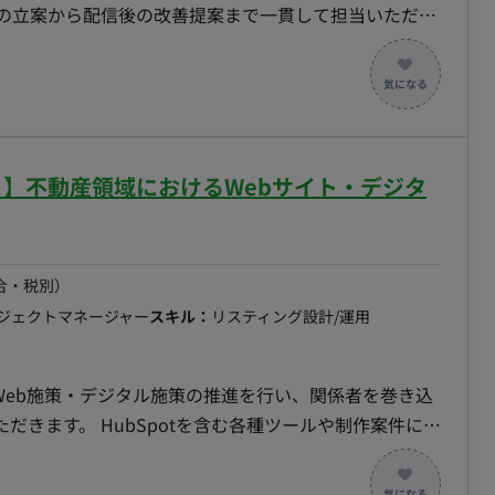
略の立案から配信後の改善提案まで一貫して担当いただ
務内容・担当工程 【広告戦略立
算配分の設計 ・媒体選定および配信方針策定 【広告
KPI管理および改善施策の実行 【クリエイティ
求内容の改善提案 ・ABテストの実施 【データ分
析 ■チーム体制 ・クライアント担
モート】不動産領域におけるWebサイト・デジタ
レックス稼働：応相談
合・税別）
ロジェクトマネージャー
スキル：
リスティング設計/運用
種ツールや制作案件にお
■業務内容・担当工程 【プロジェ