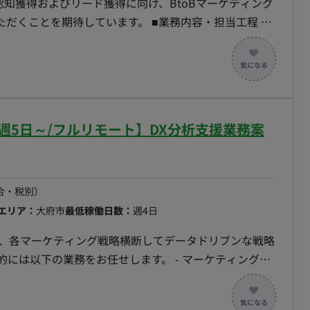
認知獲得およびリード獲得に向け、BtoBマーケティング
待しています。 ■業務内容・担当工程 新
グ業務全般を担当していただきます。 デジタル広告運
企画・制作、オフライン施策など多岐にわたるマーケティ
担当工程】要件定義・設計・実
週5日～/フルリモート】DX分析支援業務案
合・税別）
エリア：
大府市
最低稼働日数：
週4日
し、各マーケティング戦略横断してデータドリブンな戦略
の業務をお任せします。 - マーケティング戦
ストラテジストのビジョンを理解し、ロイヤルカスタマ
- フィジビリティの検証: 社内の資源を踏まえた戦略の