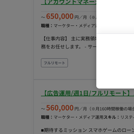
【アカウントマネージャー/週5日
1〜2時間程度想定）における戦略の擦り合わせ・進捗報告 ■チーム体
コンサルタ
・外部クリエイター/デザイナー（LP・クリエ
650,000
〜
円／月
（※月160時間稼働の場
プロンプト
境 ・FW：Meta広告マネージャー ■働き方 ・稼働量：週1日（初月は月16時間、2ヶ月目以降は月8
職種：
マーケター・メディア運用
スキル：
その他
時間など状況に応じて縮小調整を想定） ・
（週次の定例打ち合わせ以外は、稼働時間
【仕事内容】 主に実務領域のプロジェク
務をお任せします。 - サービスオーナーとの連携: リテールメディア事業のオーナーの計画を元に、
チームのフィジビリティを管理。 - チームの
け、PDCAを回すための支援を行う。 - 各ア
フルリモート
るための阻害要因を解消し、施策を遂行する。
店、社内バイヤーとのコミュニケーションや要
との契約／配信フローの管理。 - PMO支
【広告運用/週1日/フルリモート
び社内の会議体の設定とファシリテーション。
略構築層へ説明・提案を行う際の、資料や
560,000
〜
円／月
（※月160時間稼働の場
職種：
マーケター・メディア運用
スキル：
リステ
■期待するミッション スマホゲームのロ