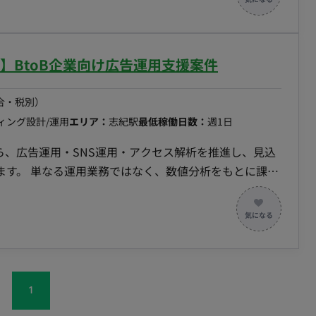
ジェクトの推進 【広告運用】 ・Google
クション】 ・LP企画およ
ト】BtoB企業向け広告運用支援案件
 ・メールマーケティング施策立案 ■働き方 ・稼
レックス稼働：可能
合・税別）
ィング設計/運用
エリア：
志紀駅
最低稼働日数：
週1日
ら、広告運用・SNS運用・アクセス解析を推進し、見込
ます。 単なる運用業務ではなく、数値分析をもとに課題
に推進いただくことを期待しています。 ■業務内
ogle広告の運用 ・キーワード設計 ・広告文改善 ・広告成
可能 ・
1