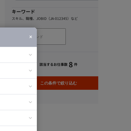
キーワード
スキル、職種、JOBID（JA-012345）など
8
該当するお仕事数
件
ア
ティブディレク
この条件で絞り込む
ジニア
イエンティスト