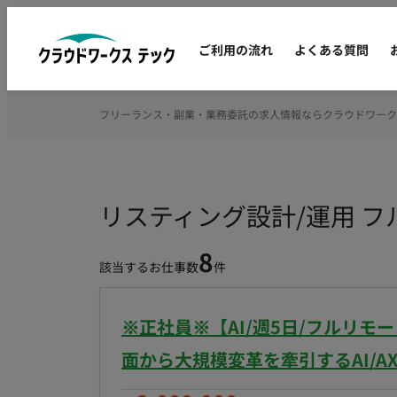
ご利用の流れ
よくある質問
フリーランス・副業・業務委託の求人情報ならクラウドワーク
リスティング設計/運用 
8
該当するお仕事数
件
※正社員※【AI/週5日/フルリモ
面から大規模変革を牽引するAI/A