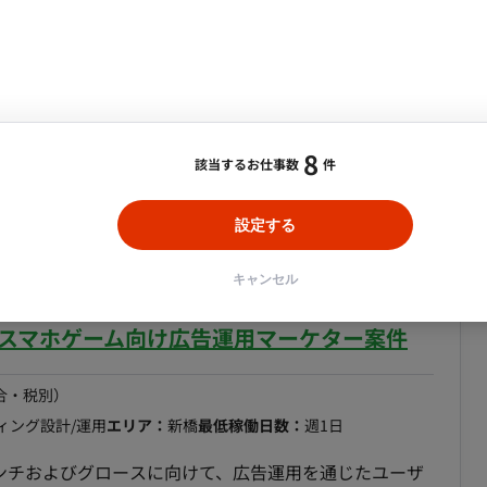
～/フルリモート】小売業の広告運営業務案件
制 ・マーケティング責任者
ント・企画・セールス
採用・組織開発・制度設計
イティブ実制作担当。連携先として想定） ■開発環
合・税別）
エンジニアリング
エリア：
大府市
最低稼働日数：
週4日
リモート稼働：フルリモート ・フレックス稼働：可能
を自主管理いただけます）
トマネジメントをお願いいたします。具体的には以下の業
8
該当するお仕事数
件
KPIやPDCA管理: チームメンバーの業務課題を見つ
カウントのKPI管理: 戦略/戦術から引かれたKPIを達成す
設定する
 - ステークホルダーマネジメント: メーカーや代理
キャンセル
望の確認と対応。 - 契約/配信フロー管理: 各案件ご
援: ステークホルダーとの定例／商談／レポート業務、及
】スマホゲーム向け広告運用マーケター案件
 - 戦略層への成長戦略提案支援: オーナーが社内の戦
報告内容の整理。
合・税別）
ィング設計/運用
エリア：
新橋
最低稼働日数：
週1日
ーンチおよびグロースに向けて、広告運用を通じたユーザ