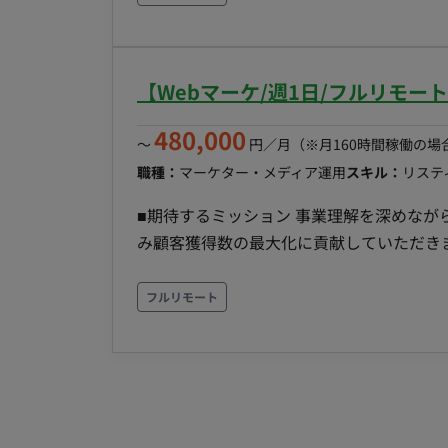
ク管理 ・課題抽出および改善提案 【HubSpot関連ディレクション】 ・HubSpot活用方針の整理
・運用フロー設計支援 ・関連部門との調整業務 ・運用プロ
広告運用 ・Meta広告運用 ・広告効果分析および改善提案 【制作ディレ
【Webマーケ/週1日/フルリモー
び改善 ・ホワイトペーパー企画 ・ウェビナー企画
働量：応相談 ・リモート稼働：可能 ・フ
480,000
〜
円／月
（※月160時間稼働の場
職種：
マーケター・メディア運用
スキル：
リステ
■期待するミッション 事業理解を深めなが
み顧客獲得数の最大化に貢献していただき
を発見し、改善施策の提案から実行まで主体的
容・担当工程 【Google広告運用】 ・Go
フルリモート
果の分析 【アクセス解析】 ・Google Analyticsを活用した計測 ・ユーザー行動分析 ・課題抽出 ・
改善提案 【SNSマーケティング】 ・Instagram運用支援 ・YouTube運用支援 ・TikTok運用支援 ・
SNS施策の企画提案 ・SNS広告運用 【社内連携】 ・営業担当とのコミュニケーション ・顧客ニー
ズの共有 ・マーケティング施策の検討 ・定例 ■働き方 ・稼働量：要相談 ・リモート稼働：
フレックス稼働：可能