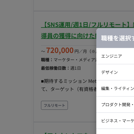
フィジビリティを検証し全体進捗の管理を
行う。 - サービス/プロジェクトオーナー
ーの業務効果が最大化されるよう継続的に支
【SNS運用/週1日/フルリモー
当社の顧客セグメントを深く理解し、アプリ
具体的な戦術を策定する。 - 必要な人材モ
導員の獲得に向けたMeta広告運
職種を選択
キルを持つ人材像を定義し、採用・育成計画を
720,000
れた内容を評価し、最適なベンダー等の支援
〜
円／月
（※月160時間稼働の場
エンジニア
成: 各戦術の費用対効果を定量的に評価す
職種：
マーケター・メディア運用
スキル：
リステ
を行う。 - 経営層への報告・提案支援: 
バックエン
最低稼働日数：
週1日
デザイン
営層へ報告し、必要な承認を得るための支援を
iOSエンジ
■期待するミッション Meta広告を中心
部以外の関連部門と密に連携し、情報共有
Webデザイ
インフラエ
編集・ライティ
て、ターゲット（有資格者）の獲得効率を
善判断を行い、外部のLP制作者等へディ
テストエン
Webコーダ
グラフィッ
プロダクト開発
す。 ■業務内容・担当工程 【要件定義・設計・テスト・保守運用】 ・Meta広告マネージャーを用
フルリモート
ラストレー
編集者・翻
いた、保育士・児童指導員に特化した詳細
Webディ
ビジネス・マーケ
略立案および数値改善に向けたレポーティン
クトマネー
よび外部デザイナー（LP制作担当）への指
マーケター
システムコ