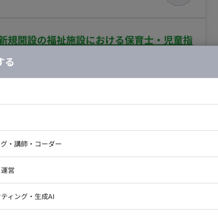
行う。必要に応じてストラテジストへ資源追加の提案を
への実行支援: 各マーケティング戦術の執行を行うメンバ
援。 - 会員セグメントに基づいた育成シナリオの構想:
ト】新規開設の福祉施設における保育士・児童指
/SNSなどのチャネルを活用した育成シナリオを構成し
デルの作成: 構想した顧客育成シナリオの実現に必要なス
用ディレクション業務案件
する
含む人材モデルを作成。 - ベンダー選定支援: 提案さ
会社の選定を支援。 - ROI（投資対効果）モデルの作
合・税別）
るためのROIモデルを作成し、経営層への説明・合意形成
ィング設計/運用
エリア：
足立区（北綾瀬駅）
検討状況や計画内容について、ストラテジストが定期的に経
ドエンジニア
フロントエンジニア
行う。 - 関連部門との連携: デジタルマーケティング
ニア・Androidエンジニア
ゲームプログラマ・エンジニ
とした採用マーケティングの「司令塔（脳みそ役）」とし
や意見交換を行いながら計画を推進。
アートディレクター・クリエイ
ナー・UI/UXデザイナー
ンジニア
セキュリティエンジニア
ング・講師・コーダー
最大化していただきます。広告クリエイティブやLPの改
ター
レクションを行いながら成果創出に貢献していただきま
ジニア・テクニカルサポート
AIエンジニア・機械学習エン
ー
Webライター
クデザイナー・CGデザイナー・イ
・運営
ター
訳・その他ライター
なセグメント・ターゲティング設計 ・広告運用全体の戦
レクター・プロデューサー・プロジェ
データアナリスト・データサ
ティング・生成AI
グ・分析 ・広告クリエイティブ・LPの改善判断、お
ジャー
示・ディレクション ・週次ミーティング（1回あたり
・メディア運用
DX推進
ンサルタント・ITコンサルタント