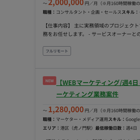
2,000,000
〜
円／月
（※月160時間稼働
職種：
コンサルタント・企画・セールス
スキル：
【仕事内容】 主に実務領域のプロジェク
務をお任せします。 - サービスオーナーとの連携: リテールメディア事業のオーナーの計画を元に、
チームのフィジビリティを管理。 - チームの
け、PDCAを回すための支援を行う。 - 各ア
フルリモート
るための阻害要因を解消し、施策を遂行する。
店、社内バイヤーとのコミュニケーションや要
との契約／配信フローの管理。 - PMO支
NEW
【WEBマーケティング/週4日
び社内の会議体の設定とファシリテーション。
略構築層へ説明・提案を行う際の、資料や
ーケティング業務案件
1,280,000
〜
円／月
（※月160時間稼働
職種：
マーケター・メディア運用
スキル：
Googl
エリア：
港区（虎ノ門駅）
最低稼働日数：
週4日