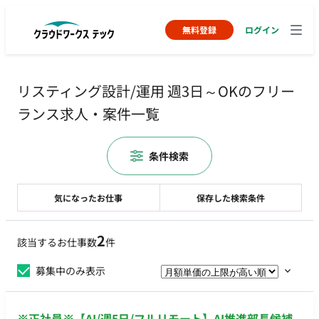
無料登録
ログイン
リスティング設計/運用 週3日～OKのフリー
ランス求人・案件一覧
条件検索
気になったお仕事
保存した検索条件
2
該当するお仕事数
件
募集中のみ表示
※正社員※【AI/週5日/フルリモート】AI推進部長候補