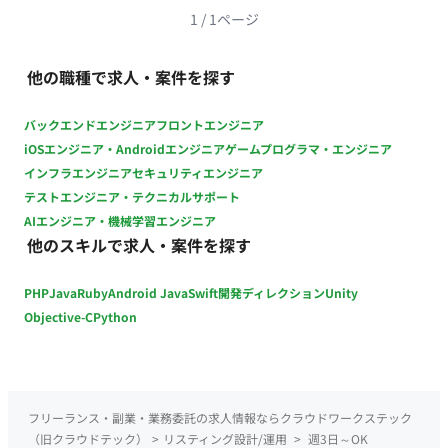
の、資料や報告内容の整理。
1
/
1
ページ
他の職種で求人・案件を探す
バックエンドエンジニア
フロントエンジニア
iOSエンジニア・Androidエンジニア
ゲームプログラマ・エンジニア
インフラエンジニア
セキュリティエンジニア
テストエンジニア・テクニカルサポート
AIエンジニア・機械学習エンジニア
他のスキルで求人・案件を探す
PHP
Java
Ruby
Android Java
Swift
開発ディレクション
Unity
Objective-C
Python
フリーランス・副業・業務委託の求人情報ならクラウドワークステック
（旧クラウドテック）
>
リスティング設計/運用
>
週3日～OK