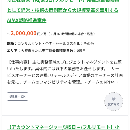
として経営・技術の両側面から大規模変革を牽引する
AI/AX戦略推進案件
2,000,000
〜
円／月
（※月160時間稼働の場合・税別）
職種：
コンサルタント・企画・セールス
スキル：
その他
エリア：
大府市または東京都
最低稼働日数：
週5日
【仕事内容】 主に実務領域のプロジェクトマネジメントをお願
いいたします。具体的には以下の業務をお任せします。 - サー
ビスオーナーとの連携: リテールメディア事業のオーナーの計画
を元に、チームのフィジビリティを管理。 - チームのKPIや
PDCA管理: チームメンバーの業務課題を見つけ、PDCAを回す
ための支援を行う。 - 各アカウントのKPI管理: 戦略/戦術から引
週3日～OK
かれたKPIを達成するための阻害要因を解消し、施策を遂行す
る。 - ステークホルダーマネジメント: メーカーや代理店、社内
バイヤーとのコミュニケーションや要望の確認と対応。 - 契約/
配信フロー管理: 各案件ごとの契約／配信フローの管理。 - PMO
【アカウントマネージャー/週5日～/フルリモート】小
支援: ステークホルダーとの定例／商談／レポート業務、及び社