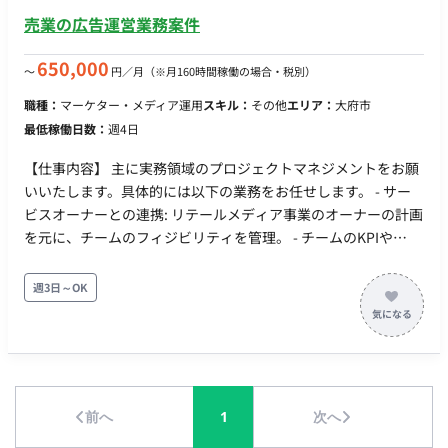
内の会議体の設定とファシリテーション。 - 戦略層への成長戦
売業の広告運営業務案件
略提案支援: オーナーが社内の戦略構築層へ説明・提案を行う際
の、資料や報告内容の整理。
650,000
〜
円／月
（※月160時間稼働の場合・税別）
職種：
マーケター・メディア運用
スキル：
その他
エリア：
大府市
最低稼働日数：
週4日
【仕事内容】 主に実務領域のプロジェクトマネジメントをお願
いいたします。具体的には以下の業務をお任せします。 - サー
ビスオーナーとの連携: リテールメディア事業のオーナーの計画
を元に、チームのフィジビリティを管理。 - チームのKPIや
PDCA管理: チームメンバーの業務課題を見つけ、PDCAを回す
ための支援を行う。 - 各アカウントのKPI管理: 戦略/戦術から引
週3日～OK
かれたKPIを達成するための阻害要因を解消し、施策を遂行す
る。 - ステークホルダーマネジメント: メーカーや代理店、社内
バイヤーとのコミュニケーションや要望の確認と対応。 - 契約/
配信フロー管理: 各案件ごとの契約／配信フローの管理。 - PMO
支援: ステークホルダーとの定例／商談／レポート業務、及び社
前へ
1
次へ
内の会議体の設定とファシリテーション。 - 戦略層への成長戦
略提案支援: オーナーが社内の戦略構築層へ説明・提案を行う際