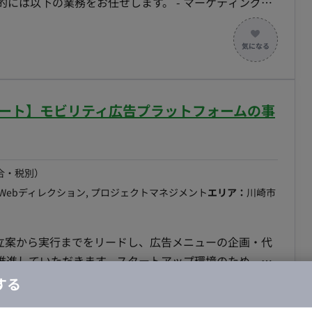
の業務をお任せします。 - マーケティング戦
ストラテジストのビジョンを理解し、ロイヤルカスタマ
- フィジビリティの検証: 社内の資源を踏まえた戦略の
行う。必要に応じてストラテジストへ資源追加の提案を
への実行支援: 各マーケティング戦術の執行を行うメンバ
援。 - 会員セグメントに基づいた育成シナリオの構想:
モート】モビリティ広告プラットフォームの事
/SNSなどのチャネルを活用した育成シナリオを構成し
デルの作成: 構想した顧客育成シナリオの実現に必要なス
含む人材モデルを作成。 - ベンダー選定支援: 提案さ
会社の選定を支援。 - ROI（投資対効果）モデルの作
合・税別）
るためのROIモデルを作成し、経営層への説明・合意形成
Webディレクション, プロジェクトマネジメント
エリア：
川崎市
検討状況や計画内容について、ストラテジストが定期的に経
行う。 - 関連部門との連携: デジタルマーケティング
や意見交換を行いながら計画を推進。
推進していただきます。スタートアップ環境のため、戦
ネージャーとしての活躍を期待しています。 ■業務
する
ニュー開発】 広告メニューの企画・設計 商品設計の標