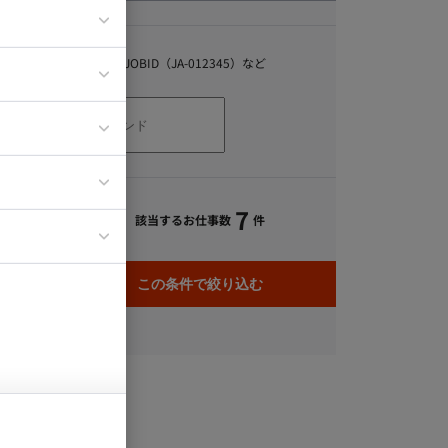
キーワード
スキル、職種、JOBID（JA-012345）など
ア
ティブディレク
ジニア
7
該当するお仕事数
件
イエンティスト
この条件で絞り込む