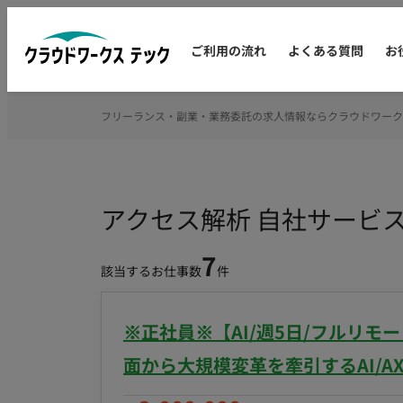
ご利用の流れ
よくある質問
お
フリーランス・副業・業務委託の求人情報ならクラウドワーク
アクセス解析 自社サービ
7
該当するお仕事数
件
※正社員※【AI/週5日/フルリモ
面から大規模変革を牽引するAI/A