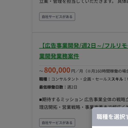
立案・管理を担当していただきます。 具体的には以下
略策定: マーケティング領域における当社
ー戦略や会員育成領域のロードマップ描く。 
自社サービスがある
フィジビリティを検証し全体進捗の管理を
行う。 - サービス/プロジェクトオーナー
ーの業務効果が最大化されるよう継続的に支
【広告事業開発/週2日～/フルリ
当社の顧客セグメントを深く理解し、アプリ
具体的な戦術を策定する。 - 必要な人材モ
業開発業務案件
キルを持つ人材像を定義し、採用・育成計画を
800,000
れた内容を評価し、最適なベンダー等の支援
〜
円／月
（※月160時間稼働の場
成: 各戦術の費用対効果を定量的に評価す
職種：
コンサルタント・企画・セールス
スキル：
を行う。 - 経営層への報告・提案支援: 
最低稼働日数：
週2日
営層へ報告し、必要な承認を得るための支援を
■期待するミッション 広告事業全体の戦略立案から実行までをリードし、広告メニューの企画・代
部以外の関連部門と密に連携し、情報共有
理店開拓・営業戦略・事業改善まで幅広く
略立案だけでなく実務にも携わるプレイングマ
職種を選択
内容・担当工程 【広告プロダクト・広告メ
自社サービスがある