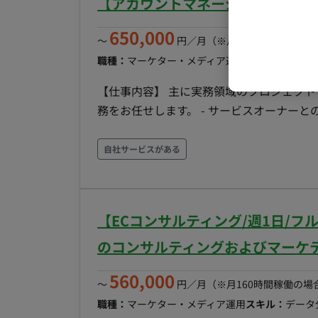
【アカウントマネージャー/週5日
ンボーディング期間は出社となります。（
650,000
〜
円／月
（※月160時間稼働の場
職種：
マーケター・メディア運用
スキル：
その他
【仕事内容】 主に実務領域のプロジェク
務をお任せします。 - サービスオーナーとの連携: リテールメディア事業のオーナーの計画を元に、
チームのフィジビリティを管理。 - チームの
け、PDCAを回すための支援を行う。 - 各ア
自社サービスがある
るための阻害要因を解消し、施策を遂行する。
店、社内バイヤーとのコミュニケーションや要
との契約／配信フローの管理。 - PMO支
【ECコンサルティング/週1日/
び社内の会議体の設定とファシリテーション。
略構築層へ説明・提案を行う際の、資料や
のコンサルティングおよびマーケ
560,000
〜
円／月
（※月160時間稼働の場
職種：
マーケター・メディア運用
スキル：
データ