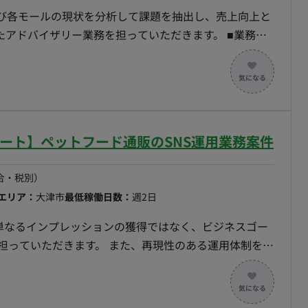
よび各モールの現状を分析して課題を抽出し、売上向上と
ドバイザリー業務を担っていただきます。 ■業務内
用】 ・各種ECサイト・モールの現状分析および改善課
ィング戦略の立案および提案 ・SNS（Instagram、
 ・各種施策の実行に向けた、社内スタッフへのディレクシ
サルティングおよびアドバイザリー業務 ■チーム体
の代表者様、および現場スタッフ様と連携していただきま
リモート】ペットフード通販のSNS運用業務案件
合・税別）
エリア：
大津市
最低稼働日数：
週2日
、単なるインプレッションの獲得ではなく、ビジネスゴー
担っていただきます。 また、再現性のある運用体制を構
有やレクチャーを行い、チーム全体のマーケティング力
の策定、および再生数向上とCV最大化を両立させる運