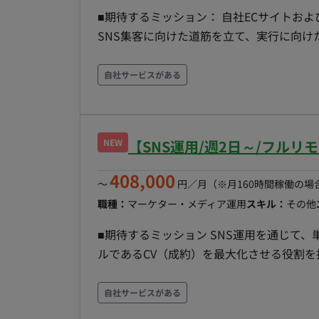
■期待するミッション： 自社ECサイトお
SNS集客に向けた道筋を立て、実行に向けたア
容・担当工程： 【要件定義・設計・保守運
題の洗い出し ・売上向上を目的としたマーケテ
自社サービスがある
TikTokなど）を活用した集客戦略の策定
ョン ・定期的なミーティングを通じた戦略コン
制： ・記載なし（※主にクライアント側
NEW
【SNS運用/週2日～/フル
す） ■働き方： ・稼働量：週1日（月32時間程度を想定） ・リモート稼働：フルリモート可能 ・フ
レックス稼働：可能
408,000
〜
円／月
（※月160時間稼働の場
職種：
マーケター・メディア運用
スキル：
その他
■期待するミッション SNS運用を通じて
ルであるCV（成約）を最大化させる役割を
築するため、社内メンバーへのノウハウ共
を底上げすることを期待しています。 ■担当工程（業務範囲） 【戦略立案・施策実行】 新規顧客・
自社サービスがある
既存顧客それぞれに対するアプローチ戦略