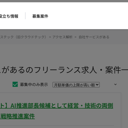
役立ち情報
募集案件
ステック（旧クラウドテック）
>
アクセス解析
>
自社サービスがある
スがあるのフリーランス求人・案件
募集中のみ表示
ート】AI推進部長候補として経営・技術の両側
X戦略推進案件