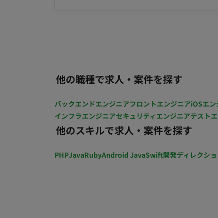
用。 【クリエイティブディレクション】 動画・投稿の構成案作成、台本制作、および編集工程の
ディレクション業務。 【内製化支援】 運用ノウハウの言語化と、社内メンバーへの教育・レクチ
ャー。 ■働き方 稼働量：月64時間以上 リモート稼働：フルリモート フレックス稼働：可能（フレ
キシブルな対応と迅速なレスポンスを重視
他の職種で求人・案件を探す
バックエンドエンジニア
フロントエンジニア
iOSエン
インフラエンジニア
セキュリティエンジニア
テストエ
他のスキルで求人・案件を探す
PHP
Java
Ruby
Android Java
Swift
開発ディレクショ