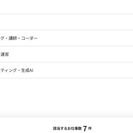
販売戦略の
作成 代理店とのリレーション構築 【広告主向け
ドエンジニア
フロントエンジニア
 クリエイティブ方針の整理 レポーティング設計 クライ
/一部リモート】スマホアプリのコンテンツ企
ニア・Androidエンジニア
ゲームプログラマ・エンジニ
アートディレクター・クリエイ
稼働量：応相談 リモート稼
ナー・UI/UXデザイナー
ンジニア
セキュリティエンジニア
ング・講師・コーダー
ター
9:00のうち数時間～を想定 契約期間：長期可
ジニア・テクニカルサポート
AIエンジニア・機械学習エン
ー
Webライター
クデザイナー・CGデザイナー・イ
合・税別）
・運営
ター
ロジェクトマネージャー
スキル：
その他
エリア：
五反田駅
訳・その他ライター
レクター・プロデューサー・プロジェ
データアナリスト・データサ
ティング・生成AI
ジャー
業責任者として、0から1の立ち上げフェーズにおける新
・メディア運用
DX推進
ンサルタント・ITコンサルタント
アライアンス構築、マーケティングプランの策定などを
ント・企画・セールス
採用・組織開発・制度設計
規模拡大（売上・利益の創出）を実現すること。 ■業
エンジニアリング
・パートナー）の開拓およびアライアンス構築 ・各国
・自社広告サイトのグロースチームと協業したマーケティ
よび経営陣への定量・ロジカルなレポート ・事業推進に伴
7
ついて 月100時間以上 オ
該当するお仕事数
件