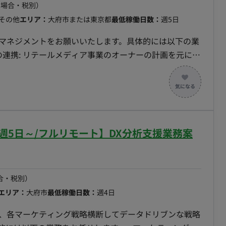
の場合・税別）
その他
エリア：
大府市または東京都
最低稼働日数：
週5日
トマネジメントをお願いいたします。具体的には以下の業
KPIやPDCA管理: チームメンバーの業務課題を見つ
カウントのKPI管理: 戦略/戦術から引かれたKPIを達成す
 - ステークホルダーマネジメント: メーカーや代理
望の確認と対応。 - 契約/配信フロー管理: 各案件ご
援: ステークホルダーとの定例／商談／レポート業務、及
週5日～/フルリモート】DX分析支援業務案
 - 戦略層への成長戦略提案支援: オーナーが社内の戦
報告内容の整理。
合・税別）
エリア：
大府市
最低稼働日数：
週4日
し、各マーケティング戦略横断してデータドリブンな戦略