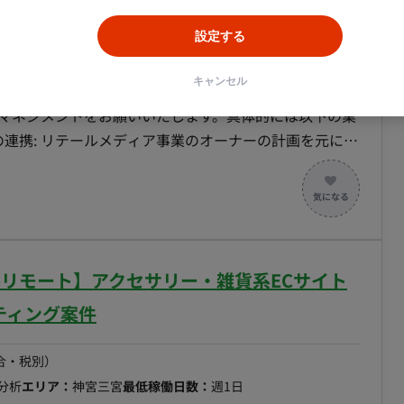
～/フルリモート】小売業の広告運営業務案件
以降はリモート稼働想定）
設定する
合・税別）
エリア：
大府市
最低稼働日数：
週4日
キャンセル
トマネジメントをお願いいたします。具体的には以下の業
KPIやPDCA管理: チームメンバーの業務課題を見つ
カウントのKPI管理: 戦略/戦術から引かれたKPIを達成す
 - ステークホルダーマネジメント: メーカーや代理
望の確認と対応。 - 契約/配信フロー管理: 各案件ご
援: ステークホルダーとの定例／商談／レポート業務、及
フルリモート】アクセサリー・雑貨系ECサイト
 - 戦略層への成長戦略提案支援: オーナーが社内の戦
報告内容の整理。
ティング案件
合・税別）
分析
エリア：
神宮三宮
最低稼働日数：
週1日