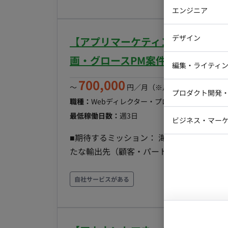
準化 媒体資料の整備 効果測定手法の企画・設計 【代理店商流の構築】 広告代理店向け
エンジニア
立案 広告代理店の新規開拓 提案資料・営業資料の
バックエン
企画提案】 提案内容の企画・プランニング
デザイン
【アプリマーケティング/週4日～
アントへの報告支援 【事業戦略・オペレーション改善】 事業戦略への提言 営業・運用オペレーシ
iOSエンジ
ョン改善 スキーム設計 将来的な営業・企画体制の構想支援 ■働き方 
画・グロースPM案件
Webデザイ
インフラエ
編集・ライティ
働：リモート可 稼働時間：平日10:00〜1
テストエン
700,000
Webコーダ
グラフィッ
〜
円／月
（※月160時間稼働の場
プロダクト開発
ラストレー
職種：
Webディレクター・プロデューサー・プ
編集者・翻
Webディ
最低稼働日数：
週3日
ビジネス・マーケ
クトマネー
■期待するミッション： 海外輸出領域の事
マーケター
システムコ
たな輸出先（顧客・パートナー）の開拓、
コンサルタ
牽引し、短期的な事業の安定化と中長期的な
プロンプト
務内容・担当工程： ・新たな輸出先（顧客
自社サービスがある
の事情に即した車両調達スキームの確立 
ングプランの策定 ・KPI管理、PL管理お
う社内折衝および実務（事務作業を含む）のハンズオン対応 稼働時間に