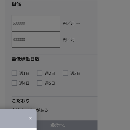
単価
円／月 〜
円／月
最低稼働日数
週1日
週2日
週3日
週4日
週5日
こだわり
自社サービスがある
選択する