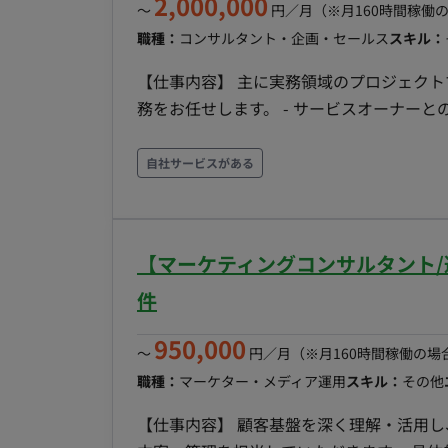
2,000,000
〜
円／月
（※月160時間稼働
職種：
コンサルタント・企画・セールス
スキル：
【仕事内容】 主に実務領域のプロジェク
務をお任せします。 - サービスオーナーとの連携: リテールメディア事業のオーナーの計画を元に、
チームのフィジビリティを管理。 - チームの
け、PDCAを回すための支援を行う。 - 各ア
自社サービスがある
るための阻害要因を解消し、施策を遂行する。
店、社内バイヤーとのコミュニケーションや要
との契約／配信フローの管理。 - PMO支
【マーケティングコンサルタント/
び社内の会議体の設定とファシリテーション。
略構築層へ説明・提案を行う際の、資料や
件
950,000
〜
円／月
（※月160時間稼働の場
職種：
マーケター・メディア運用
スキル：
その他
【仕事内容】 顧客基盤を深く理解・活用