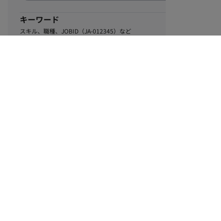
キーワード
スキル、職種、JOBID（JA-012345）など
0
該当するお仕事数
件
この条件で絞り込む
ル
利用規約
個人情報保護方針
サイトマップ