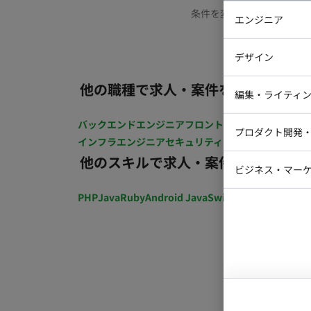
条件を変更するか、もう少
エンジニア
バックエン
デザイン
iOSエンジ
他の職種で求人・案件を探す
Webデザイ
インフラエ
編集・ライティ
テストエン
Webコーダ
グラフィッ
バックエンドエンジニア
フロントエンジニア
iOSエン
プロダクト開発
ラストレー
インフラエンジニア
セキュリティエンジニア
テストエ
編集者・翻
他のスキルで求人・案件を探す
Webディ
ビジネス・マーケ
クトマネー
マーケター
PHP
Java
Ruby
Android Java
Swift
開発ディレクショ
システムコ
コンサルタ
プロンプト