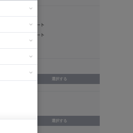
稼働形態
フルリモート
ア
一部リモート
ティブディレク
常駐
ジニア
エリア
イエンティスト
選択する
スキル
アクセス解析
選択する