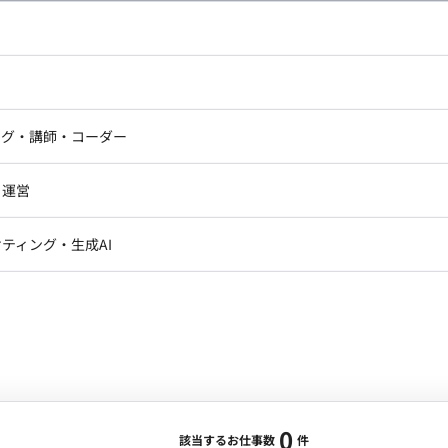
し広い条件設定で検索してみてください。
ドエンジニア
フロントエンジニア
ニア・Androidエンジニア
ゲームプログラマ・エンジニ
アートディレクター・クリエイ
ナー・UI/UXデザイナー
ンジニア
セキュリティエンジニア
ング・講師・コーダー
ター
ジニア・テクニカルサポート
AIエンジニア・機械学習エン
ー
Webライター
クデザイナー・CGデザイナー・イ
ジニア・Androidエンジニア
ゲームプログラマ・エンジニア
・運営
ター
ンジニア・テクニカルサポート
AIエンジニア・機械学習エンジニア
訳・その他ライター
レクター・プロデューサー・プロジェ
データアナリスト・データサ
ティング・生成AI
ジャー
・メディア運用
DX推進
ン
Unity
Objective-C
Python
ンサルタント・ITコンサルタント
ント・企画・セールス
採用・組織開発・制度設計
エンジニアリング
0
該当するお仕事数
件