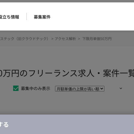
役立ち情報
募集案件
ステック（旧クラウドテック）
>
アクセス解析
>
下限月単価50万円
50万円のフリーランス求人・案件一
募集中のみ表示
仕事は見つかりませんでした。
する