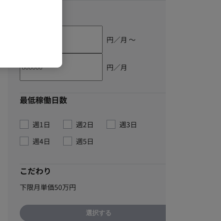
単価
円／月 〜
円／月
最低稼働日数
週1日
週2日
週3日
週4日
週5日
こだわり
下限月単価50万円
選択する