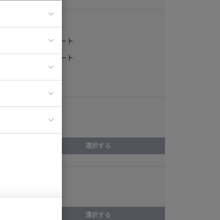
稼働形態
フルリモート
ア
一部リモート
ティブディレク
常駐
ジニア
エリア
イエンティスト
奈良県
選択する
スキル
アクセス解析
選択する