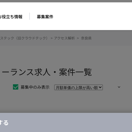
お役立ち情報
募集案件
ステック（旧クラウドテック）
>
アクセス解析
>
奈良県
リーランス求人・案件一覧
募集中のみ表示
仕事は見つかりませんでした。
する