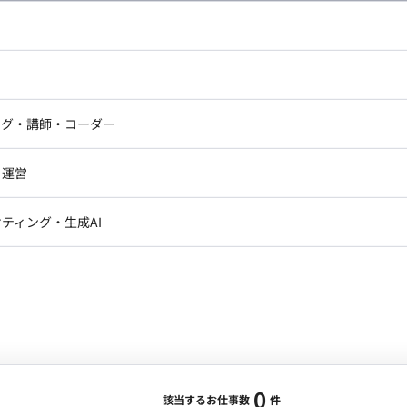
し広い条件設定で検索してみてください。
ドエンジニア
フロントエンジニア
ニア・Androidエンジニア
ゲームプログラマ・エンジニ
アートディレクター・クリエイ
ナー・UI/UXデザイナー
ンジニア
セキュリティエンジニア
ング・講師・コーダー
ター
ジニア・テクニカルサポート
AIエンジニア・機械学習エン
ー
Webライター
クデザイナー・CGデザイナー・イ
ジニア・Androidエンジニア
ゲームプログラマ・エンジニア
・運営
ター
ンジニア・テクニカルサポート
AIエンジニア・機械学習エンジニア
訳・その他ライター
レクター・プロデューサー・プロジェ
データアナリスト・データサ
ティング・生成AI
ジャー
・メディア運用
DX推進
ン
Unity
Objective-C
Python
ンサルタント・ITコンサルタント
ント・企画・セールス
採用・組織開発・制度設計
エンジニアリング
0
該当するお仕事数
件