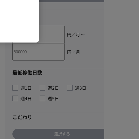
単価
円／月 〜
円／月
最低稼働日数
週1日
週2日
週3日
週4日
週5日
こだわり
選択する