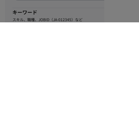
キーワード
スキル、職種、JOBID（JA-012345）など
0
該当するお仕事数
件
この条件で絞り込む
ル
利用規約
個人情報保護方針
サイトマップ