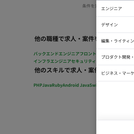
条件を変更するか、もう少
エンジニア
バックエン
デザイン
iOSエンジ
他の職種で求人・案件を探す
Webデザイ
インフラエ
編集・ライティ
テストエン
Webコーダ
グラフィッ
バックエンドエンジニア
フロントエンジニア
iOSエン
プロダクト開発
ラストレー
インフラエンジニア
セキュリティエンジニア
テストエ
編集者・翻
他のスキルで求人・案件を探す
Webディ
ビジネス・マーケ
クトマネー
マーケター
PHP
Java
Ruby
Android Java
Swift
開発ディレクショ
システムコ
コンサルタ
プロンプト