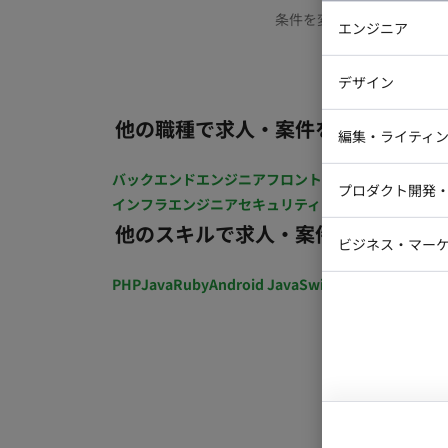
条件を変更するか、もう少
エンジニア
バックエン
デザイン
iOSエンジ
他の職種で求人・案件を探す
Webデザイ
インフラエ
編集・ライティ
テストエン
Webコーダ
グラフィッ
バックエンドエンジニア
フロントエンジニア
iOSエン
プロダクト開発
ラストレー
インフラエンジニア
セキュリティエンジニア
テストエ
編集者・翻
他のスキルで求人・案件を探す
Webディ
ビジネス・マーケ
クトマネー
マーケター
PHP
Java
Ruby
Android Java
Swift
開発ディレクショ
システムコ
コンサルタ
プロンプト