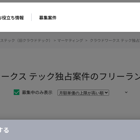
お役立ち情報
募集案件
ステック（旧クラウドテック）
>
マーケティング
>
クラウドワークス テック独占
ワークス テック独占案件のフリーラ
募集中のみ表示
仕事は見つかりませんでした。
する