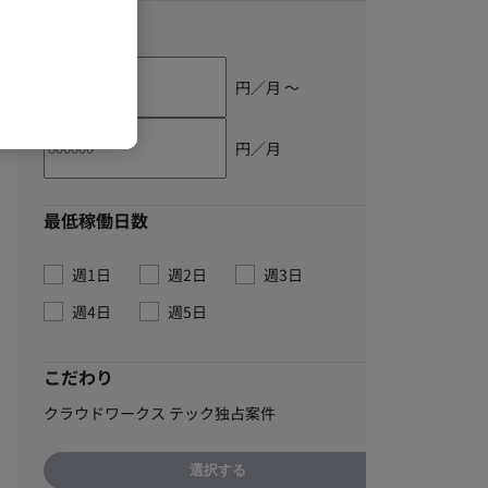
単価
円／月 〜
円／月
最低稼働日数
週1日
週2日
週3日
週4日
週5日
こだわり
クラウドワークス テック独占案件
選択する