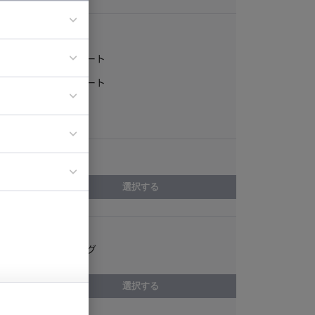
稼働形態
フルリモート
ア
一部リモート
ティブディレク
常駐
ジニア
エリア
イエンティスト
選択する
スキル
マーケティング
選択する