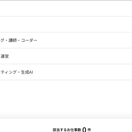
し広い条件設定で検索してみてください。
ドエンジニア
フロントエンジニア
ニア・Androidエンジニア
ゲームプログラマ・エンジニ
アートディレクター・クリエイ
ナー・UI/UXデザイナー
ンジニア
セキュリティエンジニア
ング・講師・コーダー
ター
ジニア・テクニカルサポート
AIエンジニア・機械学習エン
ー
Webライター
クデザイナー・CGデザイナー・イ
ジニア・Androidエンジニア
ゲームプログラマ・エンジニア
・運営
ター
ンジニア・テクニカルサポート
AIエンジニア・機械学習エンジニア
訳・その他ライター
レクター・プロデューサー・プロジェ
データアナリスト・データサ
ティング・生成AI
ジャー
・メディア運用
DX推進
ン
Unity
Objective-C
Python
ンサルタント・ITコンサルタント
ント・企画・セールス
採用・組織開発・制度設計
エンジニアリング
0
該当するお仕事数
件