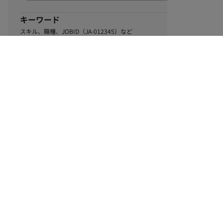
キーワード
スキル、職種、JOBID（JA-012345）など
0
該当するお仕事数
件
この条件で絞り込む
ル
利用規約
個人情報保護方針
サイトマップ