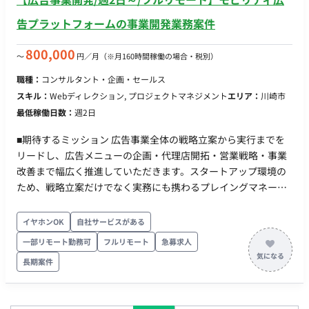
告プラットフォームの事業開発業務案件
800,000
〜
円／月
（※月160時間稼働の場合・税別）
職種：
コンサルタント・企画・セールス
スキル：
Webディレクション, プロジェクトマネジメント
エリア：
川崎市
最低稼働日数：
週2日
■期待するミッション 広告事業全体の戦略立案から実行までを
リードし、広告メニューの企画・代理店開拓・営業戦略・事業
改善まで幅広く推進していただきます。スタートアップ環境の
ため、戦略立案だけでなく実務にも携わるプレイングマネージ
ャーとしての活躍を期待しています。 ■業務内容・担当工程
【広告プロダクト・広告メニュー開発】 広告メニューの企画・
イヤホンOK
自社サービスがある
設計 商品設計の標準化 媒体資料の整備 効果測定手法の企画・
一部リモート勤務可
フルリモート
急募求人
設計 【代理店商流の構築】 広告代理店向け販売戦略の立案 広
長期案件
告代理店の新規開拓 提案資料・営業資料の作成 代理店とのリレ
ーション構築 【広告主向け企画提案】 提案内容の企画・プラン
ニング クリエイティブ方針の整理 レポーティング設計 クライ