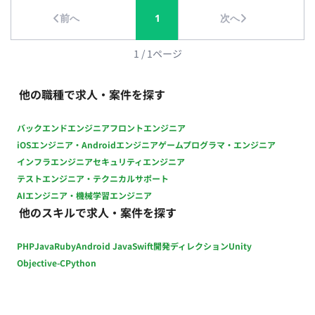
アントへの報告支援 【事業戦略・オペレーション改善】 事業戦
前へ
1
次へ
略への提言 営業・運用オペレーション改善 スキーム設計 将来
的な営業・企画体制の構想支援 ■働き方 稼働量：応相談 リモー
ト稼働：リモート可 稼働時間：平日10:00〜19:00のうち数時間
1
/
1
ページ
～を想定 契約期間：長期可
他の職種で求人・案件を探す
バックエンドエンジニア
フロントエンジニア
iOSエンジニア・Androidエンジニア
ゲームプログラマ・エンジニア
インフラエンジニア
セキュリティエンジニア
テストエンジニア・テクニカルサポート
AIエンジニア・機械学習エンジニア
他のスキルで求人・案件を探す
PHP
Java
Ruby
Android Java
Swift
開発ディレクション
Unity
Objective-C
Python