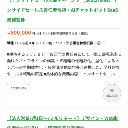
ンサイドセールス責任者候補・AIチャットボットSaaS
業務案件
600,000
〜
円／月
（※月160時間稼働の場合・税別）
職種：
DX推進
スキル：
その他
エリア：
渋谷
最低稼働日数：
週5日
■期待するミッション ・IS部門の責任者として、売上目標達成に
向けたパイプラインの構築 ・IS組織の仕組み化、型化によるメ
ンバーの早期戦力化 ・経営陣や他部門長と連携した、全社的な
セールス戦略の策定 ■具体的な業務内容 ・インサイドセールス
組織（SDR/BDR）の戦略立案、KPI管理 ・メンバーの採用、教
育、評価、モチベーション管理 ・マーケティング部門と連動し
イヤホンOK
たリードの定義・評価の改善 ・ABM（アカウント・ベースド・
マーケティング）の実践とリスト戦略の最適化 ・顧客の声をプ
ロダクト開発へフィードバックする体制の構築 ■開発環境 言
語：- FW：- ツール：Salesforce, Slack, Notion, Zoom, その他
【法人営業/週1日〜/フルリモート】デザイン・Web制
セールス・テックツール ■チーム体制 ・マネージャーの下に、
リーダーおよびメンバー数名が在籍 ・平均年齢は30歳前後で、