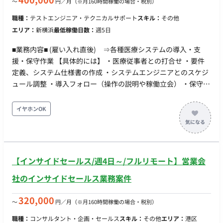
〜
円／月
（※月160時間稼働の場合・税別）
職種：
テストエンジニア・テクニカルサポート
スキル：
その他
エリア：
新横浜
最低稼働日数：
週5日
■業務内容■ (雇い入れ直後) ⇒各種医療システムの導入・支
援・保守作業 【具体的には】 ・医療従事者との打合せ ・要件
定義、システム仕様書の作成 ・システムエンジニアとのスケジ
ュール調整 ・導入フォロー（操作の説明や稼働立会） ・保守サ
ポート（稼働後の問合せの対応や運用提案） ・現場ニーズを汲
み取った新サービスの企画 （入社後は社内で２週間研修を行
イヤホンOK
い、その後先輩に同行して現場にてOJTで業務を学んで頂きま
す） ☆(変更の範囲) 「会社の定める業務」 ■条件面■ 雇用形
態：正社員（または契約社員、臨時社員 ※いずれも正社員への
登用制度あり） 試用期間：3か月 休日・休暇：完全週休2日制
【インサイドセールス/週4日～/フルリモート】営業会
（土日）、祝日、年末年始休暇、夏季休暇 ※上記以外：有給休
暇（初年度10日）、アニバーサリー休暇、永年勤続休暇、慶弔
社のインサイドセールス業務案件
休暇、転勤休暇、ストック休暇、結婚休暇、出産休暇、産前産
後の通院休暇、育児休業、介護休業 (年間休日120日以上) リモ
320,000
〜
円／月
（※月160時間稼働の場合・税別）
ートワーク：あり（状況に合わせたテレワークや、在宅勤務な
職種：
コンサルタント・企画・セールス
スキル：
その他
エリア：
港区
どを取り入れ） 転籍・出向：確認中 勤務地(雇入直後) 新横浜