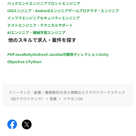
マイカー通勤OK ・直行直帰OK
バックエンドエンジニア
フロントエンジニア
iOSエンジニア・Androidエンジニア
ゲームプログラマ・エンジニア
インフラエンジニア
セキュリティエンジニア
テストエンジニア・テクニカルサポート
AIエンジニア・機械学習エンジニア
他のスキルで求人・案件を探す
PHP
Java
Ruby
Android Java
Swift
開発ディレクション
Unity
Objective-C
Python
フリーランス・副業・業務委託の求人情報ならクラウドワークステック
（旧クラウドテック）
>
営業
>
イヤホンOK