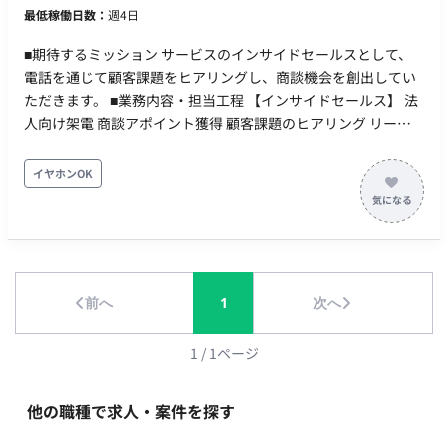
最低稼働日数：
週4日
オフィス ☆勤務地(変更の範囲) 会社の定める場所 稼動時間：
9：00 ～ 18：00（※フレックスタイム制） 時間外労働：有 年
■期待するミッション サービスのインサイドセールスとして、
収：300～700万円 ■賃金形態：月給制 ■派遣期間時時給：現在
電話を通じて顧客課題をヒアリングし、商談機会を創出してい
の年収考慮 ■月額：現在の年収考慮 ■年収：現在の年収考慮 キ
ただきます。 ■業務内容・担当工程 【インサイドセールス】 法
ャリア・スキル・希望を考慮の上決定 時間超過分は別途支給
人向け架電 商談アポイント獲得 顧客課題のヒアリング リード
（時間外手当あり） 昇給：年1回 賞与：年2回（6月・12月） 加
情報の収集 ■働き方 稼働量：週4～5日（128〜160時間／月）
入保険：社会保険完備（健康保険、厚生年金保険、雇用保険、
リモート稼働：フルリモート フレックス稼働：応相談 契約期
イヤホンOK
労災保険） 受動喫煙対策：あり ■福利厚生・待遇 ・通勤手当
間：3ヶ月～（継続可能） ※電話番号貸与あり
（全額支給、上限５万円／月） ・時間外手当 ・住宅手当（２万
円～４万円／月） ・独立補助手当（１万５千円／月、住宅手当
支給者は対象外） ・養育手当（５千円／子１人／月） ・役職手
当（２万円～１１万５千円／月） ・地域手当（２万円～２万６
千円／月、北海道以外の勤務者） ・退職金制度（入社３年以上
前へ
1
次へ
対象） ・慶弔見舞金 ・健康診断年１回 ・インフルエンザ予防
接種費用全額補助 ・勤続表彰制度（在籍５年毎） ・産前産後休
1
/
1
ページ
業、育児休業制度 ・育児短時間制度（小学校３年生まで） ・休
憩所有（軽食有） ・財形貯蓄制度 ・社員持株会制度（奨励金
他の職種で求人・案件を探す
有） ・福利厚生サービス（旅行、宿泊、飲食店等の割引） ・資
格取得祝い金 ・セミナー受講料補助 ・時短勤務OK ・私服OK ・