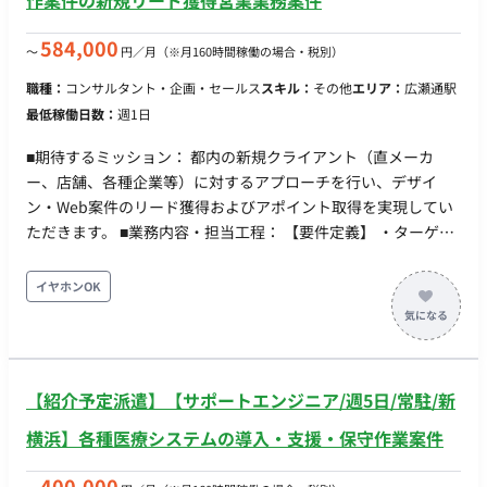
作案件の新規リード獲得営業業務案件
フラットかつオープンなコミュニケーションが特徴です。 ■リ
モート稼働について 一部リモート（ハイブリッドワーク）にな
584,000
〜
円／月
（※月160時間稼働の場合・税別）
ります。 ※出社による対面コミュニケーションと、リモートの
職種：
コンサルタント・企画・セールス
スキル：
その他
エリア：
広瀬通駅
柔軟性を両立させた働き方です。 ■働き方 ・稼働日数：週5日
最低稼働日数：
週1日
（完全週休2日制） ・稼働時間：10:00～19:00（標準） ┗コア
タイム：フルフレックス制（自由度の高い調整が可能です） ・
■期待するミッション： 都内の新規クライアント（直メーカ
契約期間：正社員 ■案件の魅力 ・市場拡大が続く「生成AI×チ
ー、店舗、各種企業等）に対するアプローチを行い、デザイ
ャットボット」というトレンドの最先端で経験が積める ・裁量
ン・Web案件のリード獲得およびアポイント取得を実現してい
権が非常に大きく、セールス戦略の立案から実行まで一貫して
ただきます。 ■業務内容・担当工程： 【要件定義】 ・ターゲッ
関与できる ・外資系コンサルや大手Tech企業出身者が多く、プ
ト企業の選定および営業リストの作成 ・テレアポやインサイド
ロフェッショナルなメンバーと切磋琢磨できる
セールス等のアプローチ実行 ・商談の実施、および代表へのリ
イヤホンOK
ードのトスアップ ■チーム体制： ・代表（企画・PM担当）：1
名 ・CCO：1名 ■働き方： ・稼働量：週1日〜（月32時間程度か
ら相談可能） ・リモート稼働：可能 ・フレックス稼働：可能
【紹介予定派遣】【サポートエンジニア/週5日/常駐/新
横浜】各種医療システムの導入・支援・保守作業案件
400,000