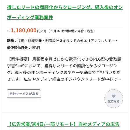
れを支える思考力を備えた方を求めている 【作業内容】 ・クリ
得したリードの商談化からクロージング、導入後のオン
エイターとの関係構築: 面談や日々のコミュニケーションを通じ
ボーディング業務案件
た課題の把握と信頼づくり ・新規クリエイターの開拓: まだ始
めていないクリエイターへの個別アプローチ、面談の獲得と活
1,180,000
〜
円／月
（※月160時間稼働の場合・税別）
動開始までの後押し ・売上・収益の改善支援: 投稿・販売設計
の改善提案、キャンペーンの活用など ・継続的な伴走: 進捗の
職種：
採用・組織開発・制度設計
スキル：
その他
エリア：
フルリモート
フォロー、施策の効果検証と次の打ち手への反映 ・社内連携:
最低稼働日数：
週3日
クリエイターから得た課題・要望を社内チームへつなぎ、サー
ビス改善を推進
【案件概要】 月額固定費ゼロから電子化できるPLG型の受取請
求書SaaSにおいて、獲得したリードの商談化からクロージン
グ、導入後のオンボーディングまでを一気通貫でご担当いただ
きます。 広告やメディア経由のインバウンドリードが中心であ
り、顧客の課題起点で契約から活用定着まで伴走するポジショ
ンです。 【作業内容】 ・広告、メディア掲載、ウェビナー経由
自社サービスがある
のインバウンドリードへの初回対応、商談設定 ・オンライン商
談での課題ヒアリング、デモ実施、見積提示、クロージング ・
導入後のオンボーディング支援、活用フォロー、定例コミュニ
ケーション ・有料契約からカスタム契約等へのアップセル、ク
【広告営業/週4日/一部リモート】自社メディアの広告
ロスセル提案 ・失注、解約理由の分析と、マーケティング／プ