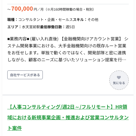
ス公開の立ち会いまでを推進します。 ■ 働き方 ・ 稼働量：週4
日以上（週5日推奨） ・ リモート稼働：原則リモート（必要に
700,000
〜
円／月
（※月160時間稼働の場合・税別）
応じて週1日目安の出社や訪問あり、地方在住は不可） ・ フレ
職種：
コンサルタント・企画・セールス
スキル：
その他
ックス稼働：可能
エリア：
水天宮前駅
最低稼働日数：
週5日
■業務内容■ (雇い入れ直後) 【金融機関向けアカウント営業】 シ
ステム開発事業における、大手金融機関向けの既存ルート営業
をお任せします。単独で動くのではなく、開発部隊と密に連携
しながら、顧客のニーズに基づいたソリューション提案を行
い、ビジネス価値の向上を目指すのがミッションです。 【具体
的な業務内容】 ・既存顧客とのリレーション構築・維持、契約
自社サービスがある
手続き（社内/顧客） ・開発チームと連携した、付加価値の高い
ソリューション提案 ・営業目標達成に向けた戦略策定と実行 ・
社内手続きおよび報告業務 【チーム・環境】 ・マーケティング
＆セールス部への配属となります。 ・長年の取引実績がある顧
【人事コンサルティング/週2日～/フルリモート】HR領
客が中心のため、信頼関係を土台とした活動が可能です。 ・金
融未経験の方でも、入社後の引き継ぎやフォロー体制が整って
域における新規事業企画・推進および営業コンサルタン
います。 (変更の範囲) 「会社の定める業務」 ■条件面■ 雇用形
ト案件
態：正社員 契約期間：3～6か月は派遣契約、以後正社員登用予