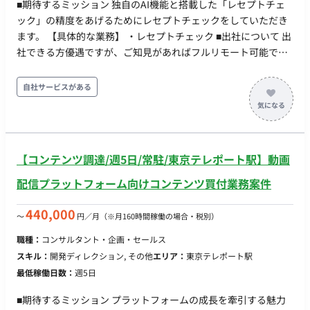
■期待するミッション 独自のAI機能と搭載した「レセプトチェ
ック」の精度をあげるためにレセプトチェックをしていただき
ます。 【具体的な業務】 ・レセプトチェック ■出社について 出
社できる方優遇ですが、ご知見があればフルリモート可能で
す！
自社サービスがある
【コンテンツ調達/週5日/常駐/東京テレポート駅】動画
配信プラットフォーム向けコンテンツ買付業務案件
440,000
〜
円／月
（※月160時間稼働の場合・税別）
職種：
コンサルタント・企画・セールス
スキル：
開発ディレクション, その他
エリア：
東京テレポート駅
最低稼働日数：
週5日
■期待するミッション プラットフォームの成長を牽引する魅力