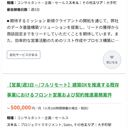
職種：
コンサルタント・企画・セールス
スキル：
その他
エリア：
大手町
弔見舞金 他
最低稼働日数：
週3日
■ 期待するミッション 新規クライアントの開拓を通じて、弊社
のデータ基盤構築ソリューションを提案し、リードの獲得から
商談設定までをリードしていただくことを期待しています。ま
た、効率的な営業活動のためのリスト作成やプロセス構築にも
貢献していただきます。 ■ 業務内容・担当工程 【新規リード創
出・課題整理】 新規クライアントの開拓および、事業開発・サ
自社サービスがある
ービス開発における課題の抽出と提案方針の策定を行います。
【ソリューション企画・アライアンス構築】 クライアントのニ
ーズに合わせたソリューションの企画や、外部パートナー企業
との提携を通じた価値提供の幅を広げる活動を担当します。
【営業/週3日～/フルリモート】建築DXを推進する既存
【営業リスト作成】 オンラインでのリサーチや各種ツールを活
用し、確度の高いアプローチ先リストを作成します。 ■ 働き方
事業におけるフロント営業および契約推進業務案件
・稼働量：週3～週5日 ・リモート稼働：一部リモート（リモー
トと出社の選択が自由な環境となっております。） ※必要に応
500,000
〜
円／月
（※月160時間稼働の場合・税別）
じて顧客訪問（関東圏）が発生いたします。 ・フレックス稼
職種：
コンサルタント・企画・セールス
働：可能（コアタイムなしのマンスリーフレックス制度）
スキル：
プロジェクトマネジメント, Sales, その他
エリア：
大手町駅