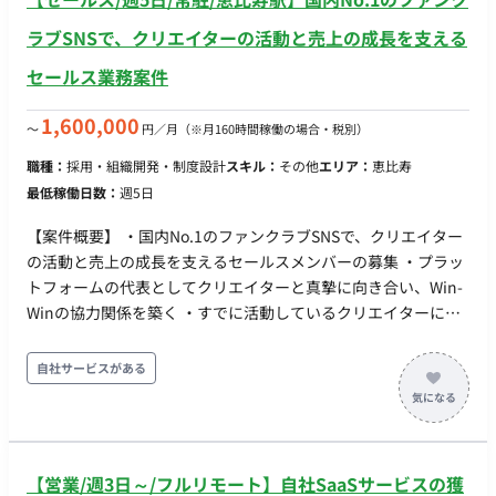
ラブSNSで、クリエイターの活動と売上の成長を支える
セールス業務案件
1,600,000
〜
円／月
（※月160時間稼働の場合・税別）
職種：
採用・組織開発・制度設計
スキル：
その他
エリア：
恵比寿
最低稼働日数：
週5日
【案件概要】 ・国内No.1のファンクラブSNSで、クリエイター
の活動と売上の成長を支えるセールスメンバーの募集 ・プラッ
トフォームの代表としてクリエイターと真摯に向き合い、Win-
Winの協力関係を築く ・すでに活動しているクリエイターに
は、売上を伸ばす支援に限らず、収益構造の改善や活動継続の
支援を行う ・まだ始めていないクリエイターには、自ら面談を
自社サービスがある
獲得し、活動する価値を提案し、活動開始までを支援する ・経
験や適性に応じて、既存クリエイター支援か新規クリエイター
開拓のどちらかを中心に担当 ・日々のやりとり、面談、データ
分析、社内チームとの連携など手段を問わず、課題発見、解
【営業/週3日～/フルリモート】自社SaaSサービスの獲
決、結果検証、次の打ち手まで一連を回し続ける ・実行力とそ