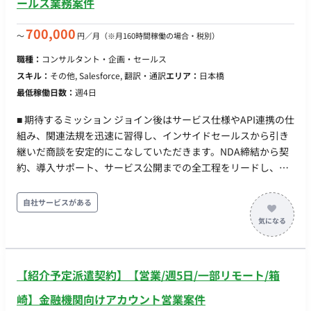
ールス業務案件
700,000
〜
円／月
（※月160時間稼働の場合・税別）
職種：
コンサルタント・企画・セールス
スキル：
その他, Salesforce, 翻訳・通訳
エリア：
日本橋
最低稼働日数：
週4日
■ 期待するミッション ジョイン後はサービス仕様やAPI連携の仕
組み、関連法規を迅速に習得し、インサイドセールスから引き
継いだ商談を安定的にこなしていただきます。NDA締結から契
約、導入サポート、サービス公開までの全工程をリードし、営
業プロセスの型化やプロダクト改善提案を通じて事業成長に貢
献することを期待しています。 ■ 業務内容・担当工程 【初回商
自社サービスがある
談からサービス公開までの全工程のリード】 インサイドセール
スからのリードに対して初回ヒアリング・提案、NDAや契約書
の締結、詳細なQA対応やセキュリティチェック対応といった導
入検討支援を行います。契約締結後はシステム要件の確定や検
【紹介予定派遣契約】【営業/週5日/一部リモート/箱
証環境の提供、導入事業者の開発進捗管理などの開発並走を行
い、本番環境の提供、プレスリリースの調整を経て一般サービ
崎】金融機関向けアカウント営業案件