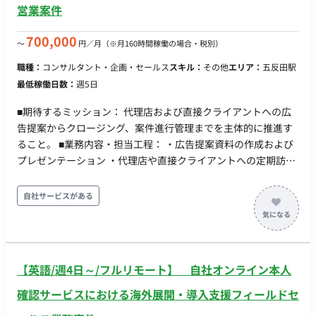
ロダクト側へのフィードバック ・CRM、商談ログの整備および
営業案件
各営業KPI（商談化率、受注率、解約率等）のモニタリングと改
善
700,000
〜
円／月
（※月160時間稼働の場合・税別）
職種：
コンサルタント・企画・セールス
スキル：
その他
エリア：
五反田駅
最低稼働日数：
週5日
■期待するミッション： 代理店および直接クライアントへの広
告提案からクロージング、案件進行管理までを主体的に推進す
ること。 ■業務内容・担当工程： ・広告提案資料の作成および
プレゼンテーション ・代理店や直接クライアントへの定期訪問
による新規開拓と既存顧客深耕 ・顧客課題のヒアリングに基づ
くカスタマイズ提案 ・契約締結から請求管理までの一連の案件
自社サービスがある
進行管理 ・社内関連チームとの連携およびデータに基づく能動
的な提案・関係構築 稼働時間について 月100時間以上 オンボー
ディング期間は出社となります。（以降はリモート稼働想定）
【英語/週4日～/フルリモート】 自社オンライン本人
確認サービスにおける海外展開・導入支援フィールドセ