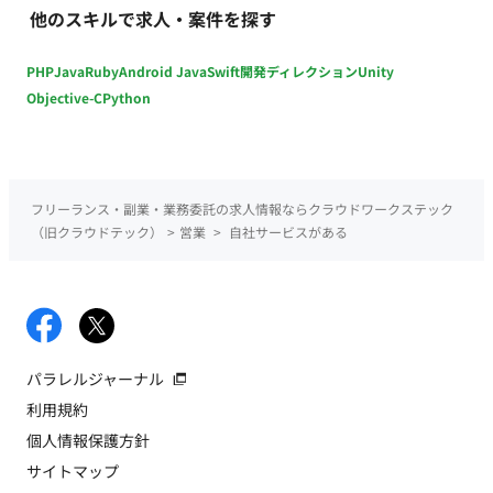
他のスキルで求人・案件を探す
し ■選考プロセス 書類選考;一次面接 ■語学力 不問 ■勤務時間 9
時30分～18時30分（実働8時間/休憩1時間) ※作業内容によっ
PHP
Java
Ruby
Android Java
Swift
開発ディレクション
Unity
て、早朝・土日祝日・夜間勤務もあります。 ■受動喫煙対策 確
認中 ■加入保険 労災 / 健康 / 雇用 / 年金 ■福利厚生・待遇 慶弔見
Objective-C
Python
舞金 / 退職金制度 / 関東ITソフトウェア健康保険組合 / 軽食あり
/ 企業年金加入 通勤手当 / 技能手当 / 役職手当 / 営業手当 / 残業
手当 / 子供手当(加入条件あり)
フリーランス・副業・業務委託の求人情報ならクラウドワークステック
（旧クラウドテック）
>
営業
>
自社サービスがある
パラレルジャーナル
利用規約
個人情報保護方針
サイトマップ