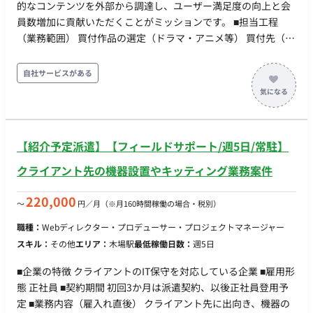
的なコンテンツを外部から調達し、ユーザー満足度の向上と会
員数増加に貢献いただくことがミッションです。 ■担当工程
（業務範囲） 買付作品の選定（ドラマ・アニメ等） 買付先（制
作会社・権利元等）との交渉および営業 最新の市場調査・トレ
ンド分析 契約書の作成・締結支援および権利管理業務 ■チーム
自社サービスがある
体制 配属部署のメンバーと連携しながら業務を進めていただき
ます。詳細は面談時にお伝えいたします。 ■業務の流れ 市場ト
レンドに基づいた作品のピックアップから、権利元へのアプロ
ーチ、条件交渉、契約締結まで、プロジェクトの進捗に合わせ
【紹介予定派遣】【フィールドサポート/週5日/常駐】
て主体的に動いていただきます。 ■開発環境（言語、FW、DB、
インフラ、ツール） コミュニケーションツール：Slack等 ドキ
クライアント先の機器設置やキッティング業務案件
ュメント作成：Office関連ソフト（Excel、PowerPoint等） そ
の他：社内専用管理システム ■開発フェーズと予定 継続的なコ
220,000
〜
円／月
（※月160時間稼働の場合・税別）
ンテンツ拡充フェーズにあり、長期的な参画を期待していま
職種：
Webディレクター・プロデューサー・プロジェクトマネージャー
す。 ■案件の魅力 大手メディアグループのプラットフォームに
スキル：
その他
エリア：
木場駅
最低稼働日数：
週5日
携わることができ、自身の目利きがサービス成長に直結するや
りがいがあります。 急成長中の縦型ショートドラマ市場の最前
■企業の特徴 クライアントのIT保守を対応している企業 ■雇用形
線で経験を積むことが可能です。 ■リモート稼働について 本案
態 正社員 ■契約期間 初回3か月は派遣契約、以後正社員登用予
件は「常駐」での勤務を想定しております。 ■働き方（時短・
定 ■業務内容（雇入れ直後） クライアント先に出向き、機器の
フレックス・土日夜間可否） 就業時間：10:00～19:00（休憩1