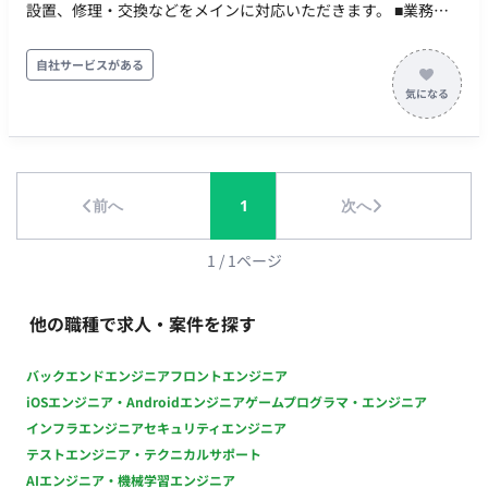
設置、修理・交換などをメインに対応いただきます。 ■業務内
時間） 休日：土日祝日 原則として上記時間帯での稼働をお願い
容（変更の範囲） 会社の定める業務 ----- 【障害対応/オンサイ
しております。
ト保守】 お客様先を訪問しての機器交換、メンテナンス。 主に
自社サービスがある
首都圏の対応。首都圏以外は基本的に協力会社に依頼します。
【リプレイス、新規設置作業】 POSレジやオーダリングシステ
ムなどのIT機器の導入・設置。 店舗閉店後からの夜間作業にな
ることもあります。 【キッティングサポート】 システムの導
入・更新などに合わせて 機器の設定やアプリのインストールと
前へ
1
次へ
データ入力を行います。 ■勤務地（雇入れ直後） 本社 ■勤務地
（変更の範囲） 会社の定める場所 ■最寄り駅 木場駅 ■求める経
験（必須） ・未経験歓迎 ・自動車運転免許証（AT可) ■求める
1
/
1
ページ
経験（尚可） ・接客業の経験 ■年齢 不問 ■リモートワーク 確認
中 ■休日・休暇 完全週休 2日制 シフト制 年間休日：124日
他の職種で求人・案件を探す
※作業内容によって、土日祝日勤務もあります。 ■時間外労働_
あり ■年収 264万円～ 【年収例】 年収300万円／20歳 年収400
バックエンドエンジニア
フロントエンジニア
万円／25歳 年収500万円／30歳 ■給与 月給 220,000円以上 ※研
iOSエンジニア・Androidエンジニア
ゲームプログラマ・エンジニア
修期間あり(研修期間中：変動なし) ※年齢、経験、能力を考慮
インフラエンジニア
セキュリティエンジニア
のうえ、決定いたします。 ■昇給 確認中 ■賞与 あり（年 2 回）
テストエンジニア・テクニカルサポート
※業績により、特別賞与あり ■募集背景 社員採用のため ■職位
AIエンジニア・機械学習エンジニア
一般社員 ■試用期間 なし(紹介予定派遣のため) ■転勤・出向 な