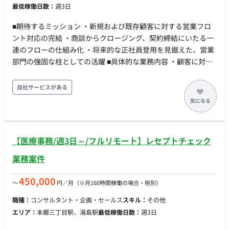
最低稼働日数：
週3日
■期待するミッション ・新規および既存顧客に対する営業フロ
ント対応の完結 ・商談からクロージング、契約締結にいたる一
連のフローの仕組み化 ・将来的な正社員登用を見据えた、営業
部門の強固な柱としての活躍 ■具体的な業務内容 ・顧客に対す
る自社製品（SaaS）のサービス提案および商談 ・契約締結に向
けた条件交渉およびリーガルチェックを含む契約書作成 ・販売
自社サービスがある
代理店との連携およびルート拡大に向けた営業アプローチ ■リ
モートについて フルリモートになります
【医療事務/週3日～/フルリモート】レセプトチェック
業務案件
450,000
〜
円／月
（※月160時間稼働の場合・税別）
職種：
コンサルタント・企画・セールス
スキル：
その他
エリア：
本郷三丁目駅、湯島駅
最低稼働日数：
週3日