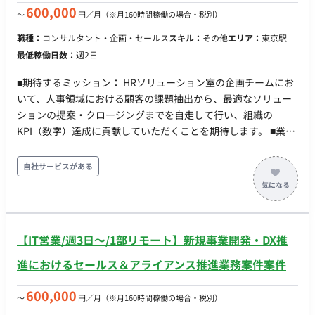
定 試用期間：紹介予定派遣のためなし（正社員登用後は別途規
600,000
〜
円／月
（※月160時間稼働の場合・税別）
定あり ※本求人では3か月） 休日・休暇：完全週休二日制
（土・日）、祝日、夏季休暇（3日）、年末年始休暇（12/30～
職種：
コンサルタント・企画・セールス
スキル：
その他
エリア：
東京駅
1/4）、有給休暇、慶弔休暇、産前産後・育児休業、介護休業
最低稼働日数：
週2日
※年間休日124日 リモートワーク：あり（在宅勤務制度あり）
転籍・出向：なし 勤務地(雇入直後) 本社（東京都中央区日本
■期待するミッション： HRソリューション室の企画チームにお
橋箱崎町24-1） ※出張が発生する可能性がございます。 勤務地
いて、人事領域における顧客の課題抽出から、最適なソリュー
(変更の範囲)会社の定める場所 稼動時間：フレックスタイム制
ションの提案・クロージングまでを自走して行い、組織の
（コアタイムなし） 標準労働時間：9:00～17:30（休憩60分）
KPI（数字）達成に貢献していただくことを期待します。 ■業務
※フレキシブルタイム 7:00～21:00 / 1日の最小就業時間 3時間
内容・担当工程： ・中小企業の経営課題・人事課題に対するソ
45分 時間外労働：有（残業少なめの環境です） 年収： ■賃金形
リューションの企画・要件定義 ・顧客向け提案資料の作成およ
自社サービスがある
態：月給制（派遣期間時は時給制） ■派遣期間時時給：4,666円
び商談プロセスの設計 ・新規事業（DX/HR支援）におけるトラ
■月額：355,500円～ ■年収：550万円～900万円 ※キャリア・
イアルプランの構築 【その他（営業推進・コンサルティン
スキル・希望を考慮の上決定 ※固定残業代：35時間分（80,300
グ）】 ・顧客との商談、課題ヒアリング、各種HRサービスの提
円～）を含む ※35時間超過分は別途支給 昇給：年1回（4月）
案・営業活動 ・事業推進に伴う各種ステークホルダーとの調整
【IT営業/週3日〜/1部リモート】新規事業開発・DX推
賞与：年3回（6月・12月・3月） 加入保険：社会保険完備（健
康保険、厚生年金、雇用保険、労災保険） 受動喫煙対策：あり
進におけるセールス＆アライアンス推進業務案件案件
福利厚生・待遇 ・交通費全額支給 ・退職金制度、財形貯蓄、
持株会 ・在宅勤務制度、副業制度 ・資格取得奨励金制度 ・ビ
600,000
〜
円／月
（※月160時間稼働の場合・税別）
ジネスカジュアル（通年） ・サークル活動、団体生命保険、慶