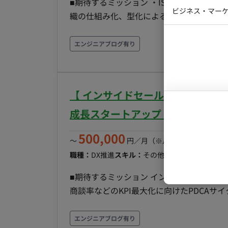
■期待するミッション ・IS部門の責任者と
Webディ
ビジネス・マーケ
織の仕組み化、型化によるメンバーの早期
クトマネー
ス戦略の策定 ■具体的な業務内容 ・インサイドセールス組織（SDR/BDR）の戦略立案、KPI管理 ・
マーケター
システムコ
メンバーの採用、教育、評価、モチベーシ
エンジニアブログ有り
コンサルタ
義・評価の改善 ・ABM（アカウント・ベ
プロンプト
・顧客の声をプロダクト開発へフィードバックする体制の構築 ■開発環
Salesforce, Slack, Notion, Zoom, その他セールス・
【 インサイドセールス責任者候補 / 
下に、リーダーおよびメンバー数名が在籍 
ュニケーションが特徴です。 ■リモート稼働について 一部リモート（ハイブリッドワーク）になり
成長スタートアップ 】
ます。 ※出社による対面コミュニケーション
500,000
き方 ・稼働日数：週5日（完全週休2日制） ・
〜
円／月
（※月160時間稼働の場
ルフレックス制（自由度の高い調整が可能です） ・契約期間：
職種：
DX推進
スキル：
その他
エリア：
新大阪
最
く「生成AI×チャットボット」というトレ
■期待するミッション インサイドセールス
セールス戦略の立案から実行まで一貫して関
商談率などのKPI最大化に向けたPDCAサ
多く、プロフェッショナルなメンバーと切
によるスキルアップ支援 フィールドセー
の最大化 ■具体的な業務内容 ISチームのマネジメント（数値管理・行動管理・マインドセット醸
エンジニアブログ有り