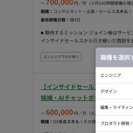
700,000
〜
円／月
（※月160時間稼働の場
職種：
コンサルタント・企画・セールス
スキル：
最低稼働日数：
週4日
■ 期待するミッション ジョイン後はサー
インサイドセールスから引き継いだ商談を
入サポート、サービス公開までの全工程を
職種を選択
通じて事業成長に貢献することを期待しています。 ■ 業務内容・担当工程 【初回
エンジニアブログ有り
公開までの全工程のリード】 インサイド
NDAや契約書の締結、詳細なQA対応やセ
エンジニア
す。契約締結後はシステム要件の確定や検
【インサイドセールス部マネージャ
バックエン
走を行い、本番環境の提供、プレスリリー
デザイン
します。 ■ 働き方 ・ 稼働量：週4日以上（週5日推奨） ・ リモート稼働：原則リモート（必要に応
候補・AIチャットボットSaaS業
iOSエンジ
じて週1日目安の出社や訪問あり、地方在住
Webデザイ
インフラエ
編集・ライティ
600,000
〜
円／月
（※月160時間稼働の場
テストエン
Webコーダ
グラフィッ
職種：
DX推進
スキル：
その他
エリア：
渋谷
最低
プロダクト開発
ラストレー
編集者・翻