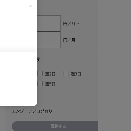
単価
イエンティスト
円／月 〜
円／月
最低稼働日数
週1日
週2日
週3日
週4日
週5日
こだわり
エンジニアブログ有り
選択する