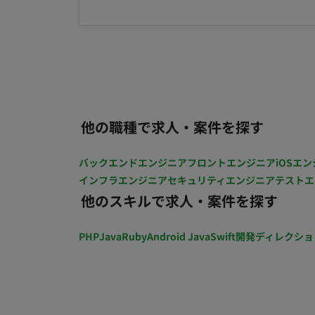
成） ターゲットリストの選定、およびア
CRMを用いたデータ分析に基づき、営業戦
フォロー体制の最適化 1on1の実施を通じた
環境 言語： Python（AI開発等） FW： PyTorc
Slack, Google Workspace, Notion ■チーム体制 首都圏および地方拠点のハイブリッド体制 マーケ
ティング、IS、フィールドセールスが三位一体で動く風通
（一部リモート）になります。 ※現場の
他の職種で求人・案件を探す
せたハイブリッドワークスタイルを採用しています。 ■働き方 稼働日数： 週5日
00～18：00 ┗コアタイム：10：00～1
バックエンドエンジニア
フロントエンジニア
iOSエン
細は面談にて） ■案件の魅力 AI×製造業という市場規模の大きい領域で、社会貢献度の高い事業に
インフラエンジニア
セキュリティエンジニア
テストエ
携われる 組織の急成長フェーズにおいて、仕組み作りから深く関与できる裁量の大きさ 「現場の
他のスキルで求人・案件を探す
課題解決」に特化した実用的なAIプロダクトを扱う手応え スピード感の
活気あるチーム環境
PHP
Java
Ruby
Android Java
Swift
開発ディレクショ