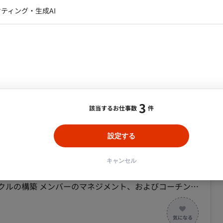
して、売上目標達成に向けたパイプラインの構築 ・IS組
レクター・プロデューサー・プロジェ
データアナリスト・データサ
ティング・生成AI
戦力化 ・経営陣や他部門長と連携した、全社的なセール
ジャー
・メディア運用
DX推進
ンサルタント・ITコンサルタント
ョン管理 ・マーケティング部門と連動したリードの定
ント・企画・セールス
採用・組織開発・制度設計
ースド・マーケティング）の実践とリスト戦略の最適化
エンジニアリング
境 言語：- FW：- ツール：
テックツール ■チーム体制 ・マネージャーの
週5日/ 一部リモート / AI×製造業DXの急
・平均年齢は30歳前後で、フラットかつオープンなコミ
3
該当するお仕事数
件
と、リモートの柔軟性を両立させた働き方です。 ■働
稼働時間：10:00～19:00（標準） ┗コアタイム：フ
設定する
合・税別）
正社員 ■案件の魅力 ・市場拡大が続
低稼働日数：
週5日
キャンセル
ンドの最先端で経験が積める ・裁量権が非常に大きく、
（IS）部門の組織設計および戦略策定 商談創出数、有効
与できる ・外資系コンサルや大手Tech企業出身者が
イクルの構築 メンバーのマネジメント、およびコーチング
磋琢磨できる
ルスやマーケティング部門との連携強化による、受注効率