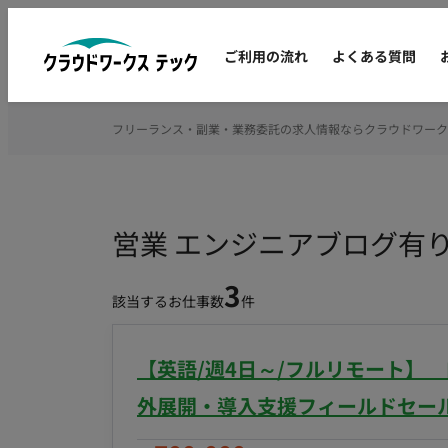
ご利用の流れ
よくある質問
フリーランス・副業・業務委託の求人情報ならクラウドワーク
営業 エンジニアブログ有
3
該当するお仕事数
件
【英語/週4日～/フルリモート】
外展開・導入支援フィールドセー