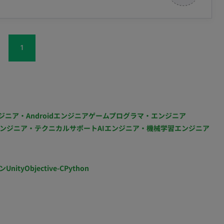
プローチ手法（スクリプト、メール等）の継続的改善
略の立案・報告 展示会やWebセミナー等、各種施策後の
、メンバーのキャリア形成支援と組織力の強化 ■開発
h, TensorFlow 等 ツール： Salesforce（CRM）,
1
しの良い組織 ■リモート稼働について
温度感を大切にしているため、出社とリモートを組み合わ
 稼働時間： 09：
5：00（フレックスタイム制あり） 契約期間： 中長期（詳
ジニア・Androidエンジニア
ゲームプログラマ・エンジニア
ンジニア・テクニカルサポート
AIエンジニア・機械学習エンジニア
ある意思決定が行われる、
ン
Unity
Objective-C
Python