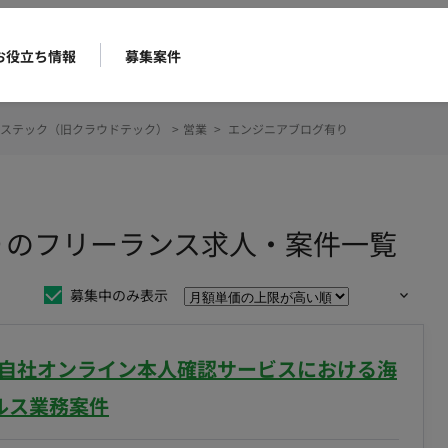
お役立ち情報
募集案件
ステック（旧クラウドテック）
>
営業
>
エンジニアブログ有り
りのフリーランス求人・案件一覧
募集中のみ表示
 自社オンライン本人確認サービスにおける海
ルス業務案件