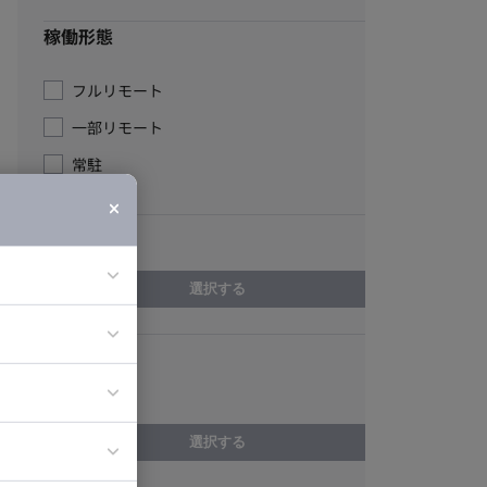
稼働形態
フルリモート
一部リモート
常駐
エリア
選択する
スキル
ア
ティブディレク
営業
ジニア
選択する