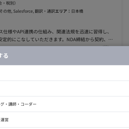
合・税別）
その他, Salesforce, 翻訳・通訳
エリア：
日本橋
ビス仕様やAPI連携の仕組み、関連法規を迅速に習得し、
安定的にこなしていただきます。NDA締結から契約、導
リードし、営業プロセスの型化やプロダクト改善提案を
する
商談からサービス
セールスからのリードに対して初回ヒアリング・提案、
キュリティチェック対応といった導入検討支援を行いま
証環境の提供、導入事業者の開発進捗管理などの開発並
ー/週5日/常駐】インサイドセールス責任者
ドエンジニア
フロントエンジニア
スの調整を経て一般サービス公開の立ち会いまでを推進
務案件
ニア・Androidエンジニア
ゲームプログラマ・エンジニ
アートディレクター・クリエイ
は不可） ・ フレックス稼働：可能
ナー・UI/UXデザイナー
ンジニア
セキュリティエンジニア
ング・講師・コーダー
ター
合・税別）
ジニア・テクニカルサポート
AIエンジニア・機械学習エン
ー
Webライター
クデザイナー・CGデザイナー・イ
稼働日数：
週5日
・運営
ター
訳・その他ライター