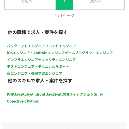
前へ
1
次へ
1
/
1
ページ
他の職種で求人・案件を探す
バックエンドエンジニア
フロントエンジニア
iOSエンジニア・Androidエンジニア
ゲームプログラマ・エンジニア
インフラエンジニア
セキュリティエンジニア
テストエンジニア・テクニカルサポート
AIエンジニア・機械学習エンジニア
他のスキルで求人・案件を探す
PHP
Java
Ruby
Android Java
Swift
開発ディレクション
Unity
Objective-C
Python