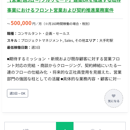
事業におけるフロント営業および契約推進業務案件
500,000
〜
円／月
（※月160時間稼働の場合・税別）
職種：
コンサルタント・企画・セールス
スキル：
プロジェクトマネジメント, Sales, その他
エリア：
大手町駅
最低稼働日数：
週3日
■期待するミッション ・新規および既存顧客に対する営業フロ
ント対応の完結 ・商談からクロージング、契約締結にいたる一
連のフローの仕組み化 ・将来的な正社員登用を見据えた、営業
部門の強固な柱としての活躍 ■具体的な業務内容 ・顧客に対す
る自社製品（SaaS）のサービス提案および商談 ・契約締結に向
けた条件交渉およびリーガルチェックを含む契約書作成 ・販売
週3日～OK
代理店との連携およびルート拡大に向けた営業アプローチ ■リ
モートについて フルリモートになります