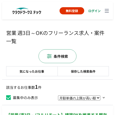
無料登録
ログイン
営業 週3日～OKのフリーランス求人・案件
一覧
条件検索
気になったお仕事
保存した検索条件
1
該当するお仕事数
件
募集中のみ表示
【営業/週3日～/フルリモート】建築DXを推進する既存