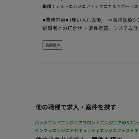
す。 急成長中の縦型ショートドラマ市場の最前線で経験を積むことが可能です。 ■リモート稼働に
職種：
テストエンジニア・テクニカルサポート
ス
ついて 本案件は「常駐」での勤務を想定しております。 ■働き方（時短・
■業務内容■ (雇い入れ直後) ⇒各種医療システムの導入・支援・保守作業 【具体的には】 ・医療
否） 就業時間：10:00～19:00（休憩1時間） 休日：土日祝日 原則として上記時間帯での稼働を
従事者との打合せ ・要件定義、システム仕様書の作成 ・システムエンジニ
いしております。
整 ・導入フォロー（操作の説明や稼働立会） ・保守サポート（稼働後の問合せの対応や運用提
案） ・現場ニーズを汲み取った新サービスの企画 （入社後は社内で２週間研修を行い、その後先
長期案件
輩に同行して現場にてOJTで業務を学んで頂きます） ☆(変更の範囲) 「会
条件面■ 雇用形態：正社員（または契約社員、臨時社員 ※いずれも正社員への登用制度あり） 試用
期間：3か月 休日・休暇：完全週休2日制（土日）、祝日、年末年始休暇、夏季休暇 ※上記以外：
有給休暇（初年度10日）、アニバーサリ
暇、結婚休暇、出産休暇、産前産後の通院休暇
トワーク：あり（状況に合わせたテレワークや、在宅
勤務地(雇入直後) 新横浜オフィス ☆勤務地
他の職種で求人・案件を探す
18：00（※フレックスタイム制） 時間外労働：有 年収：300～700万円 ■賃金形態：月給制 ■派遣
期間時時給：現在の年収考慮 ■月額：現在の年収考慮 ■年収：現在の年収考慮 キャリア・スキル・
バックエンドエンジニア
フロントエンジニア
iOSエン
希望を考慮の上決定 時間超過分は別途支給（時間外手当あり） 昇給
インフラエンジニア
セキュリティエンジニア
テストエ
12月） 加入保険：社会保険完備（健康保険、厚