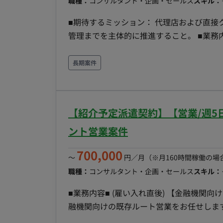
職種：
コンサルタント・企画・セールス
スキル：
■期待するミッション： 代理店および直
管理までを主体的に推進すること。 ■業務内容・担当工程： ・広告提案資料の作成およびプレゼン
テーション ・代理店や直接クライアントへ
のヒアリングに基づくカスタマイズ提案 ・
長期案件
内関連チームとの連携およびデータに基づく能動的な提案・関係
以上 オンボーディング期間は出社となり
【紹介予定派遣契約】【営業/週5
ント営業案件
700,000
〜
円／月
（※月160時間稼働の場
職種：
コンサルタント・企画・セールス
スキル：
■業務内容■ (雇い入れ直後) 【金融機関
融機関向けの既存ルート営業をお任せしま
ら、顧客のニーズに基づいたソリューショ