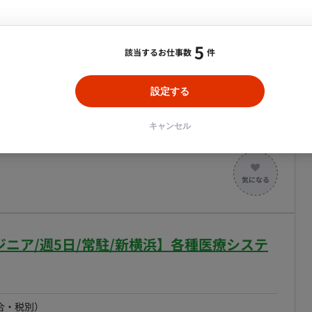
雇用保険、労災保険） 受動喫煙対策：あり 福利厚
、財形貯蓄、持株会 ・在宅勤務制度、副業制度 ・資格
年） ・サークル活動、団体生命保険、慶弔見舞金 他
5
合・税別）
該当するお仕事数
件
開発ディレクション, その他
エリア：
東京テレポート駅
設定する
の成長を牽引する魅力的なコンテンツを外部から調達し、
キャンセル
がミッションです。 ■担当工程（業務範
最
ます。詳細は面談時にお伝えいたします。 ■業務の
クアップから、権利元へのアプローチ、条件交渉、契約締
だきます。 ■開発環境（言語、FW、
ニア/週5日/常駐/新横浜】各種医療システ
ュメント作成：Office関連ソフ
力 大手メディアグループの
身の目利きがサービス成長に直結するやりがいがありま
合・税別）