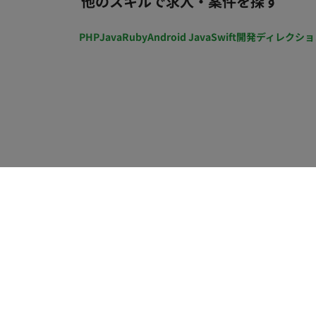
他のスキルで求人・案件を探す
策：あり ■福利厚生・待遇 ・通勤手当（全額支給、上限５万円／月） ・時間外手当 ・住宅手当
（２万円～４万円／月） ・独立補助手当（１万５千円／月、住宅手当支給者は対象外） ・養育手
PHP
Java
Ruby
Android Java
Swift
開発ディレクショ
当（５千円／子１人／月） ・役職手当（２万円～１１万５千円／月） ・地域手当（２万円～２万
６千円／月、北海道以外の勤務者） ・退職金制度（入社３年以上対象） ・慶弔見舞金 ・健康診断
年１回 ・インフルエンザ予防接種費用全額補助 ・勤続表彰制度（在籍５年毎） ・産前産後休業、
育児休業制度 ・育児短時間制度（小学校３年生まで） ・休憩所有（軽食有） ・財形貯蓄制度 ・社
員持株会制度（奨励金有） ・福利厚生サービス（旅行、宿泊、飲食店等の割引） ・資格取得祝い