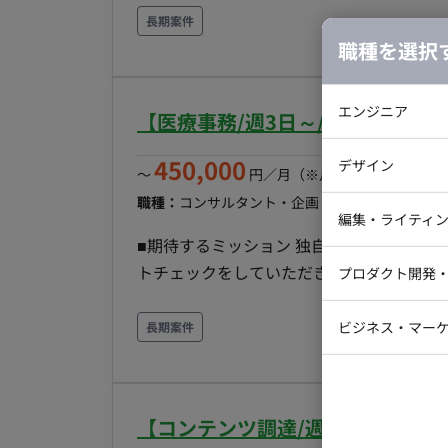
ョンです。 【具体的な業務内容】 ・既存顧客とのリレーション構築・維持、契約手続き（社内/顧
長期案件
客） ・開発チームと連携した、付加価値の
職種を選択
策定と実行 ・社内手続きおよび報告業務 【チーム・環境】 ・マーケティング＆セールス部への配
属となります。 ・長年の取引実績がある
エンジニア
【医療事務/週3日～/フルリモー
す。 ・金融未経験の方でも、入社後の引き継ぎやフ
バックエン
「会社の定める業務」 ■条件面■ 雇用形態：正社員 契約期間：3～6か月は派遣契約、以後正社員登
450,000
デザイン
〜
円／月
（※月160時間稼働の場
用予定 試用期間：紹介予定派遣のためなし
iOSエンジ
職種：
コンサルタント・企画・セールス
スキル：
日・休暇：完全週休二日制（土・日）、祝日、
Webデザイ
インフラエ
編集・ライティ
有給休暇、慶弔休暇、産前産後・育児休業、
■期待するミッション 独自のAI機能と搭
テストエン
Webコーダ
グラフィッ
宅勤務制度あり） 転籍・出向：なし 勤務地
トチェックをしていただきます。 【具体的な業務】 ・レセプトチェック ■出社について 出社でき
プロダクト開発
ラストレー
※出張が発生する可能性がございます。 勤
編集者・翻
る方優遇ですが、ご知見があればフルリモ
Webディ
スタイム制（コアタイムなし） 標準労働時間：
ビジネス・マーケ
長期案件
クトマネー
7:00～21:00 / 1日の最小就業時間 3
マーケター
システムコ
金形態：月給制（派遣期間時は時給制） ■派遣期
550万円～900万円 ※キャリア・スキル・
コンサルタ
～）を含む ※35時間超過分は別途支給 昇給
【コンテンツ調達/週5日/常駐/
プロンプト