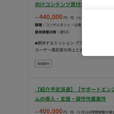
保険：社会保険完備（健康保険、厚生年金、
向けコンテンツ買付業務案件
生・待遇 ・交通費全額支給 ・退職金制度
取得奨励金制度 ・ビジネスカジュアル（通
440,000
〜
円／月
（※月160時間稼働の場
職種：
コンサルタント・企画・セールス
スキル：
最低稼働日数：
週5日
■期待するミッション プラットフォーム
ユーザー満足度の向上と会員数増加に貢献いただくこと
囲） 買付作品の選定（ドラマ・アニメ等） 買付先（制作会社・権利元等）との交渉および営業 
新の市場調査・トレンド分析 契約書の作成・締結支援および権利管理業務 ■チーム体制 配属部署の
長期案件
メンバーと連携しながら業務を進めていただき
流れ 市場トレンドに基づいた作品のピッ
結まで、プロジェクトの進捗に合わせて主体的に動いていた
【紹介予定派遣】【サポートエンジ
DB、インフラ、ツール） コミュニケーションツール：Slack等 ドキ
ト（Excel、PowerPoint等） その他：社内専用管理システム ■開発フェーズと予定 継続的なコンテ
ムの導入・支援・保守作業案件
ンツ拡充フェーズにあり、長期的な参画を期待しています。 ■案件の魅
400,000
プラットフォームに携わることができ、自
〜
円／月
（※月160時間稼働の場