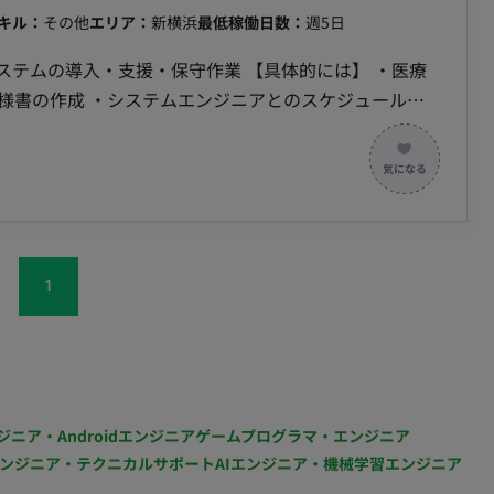
キル：
その他
エリア：
新横浜
最低稼働日数：
週5日
フレックス・土日夜間可
お願
アとのスケジュール調
社の定める業務」 ■
ー休暇、永年勤続休暇、慶弔休暇、転勤休暇、ストック休
1
、育児休業、介護休業 (年間休日120日以上) リモー
勤務などを取り入れ） 転籍・出向：確認中
(変更の範囲) 会社の定める場所 稼動時間：9：00 ～
ジニア・Androidエンジニア
ゲームプログラマ・エンジニア
：年1回 賞与：年2回（6月・
ンジニア・テクニカルサポート
AIエンジニア・機械学習エンジニア
生年金保険、雇用保険、労災保険） 受動喫煙対