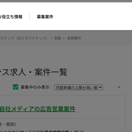
お役立ち情報
募集案件
ステック（旧クラウドテック）
>
営業
>
長期案件
ンス求人・案件一覧
募集中のみ表示
】自社メディアの広告営業案件
合・税別）