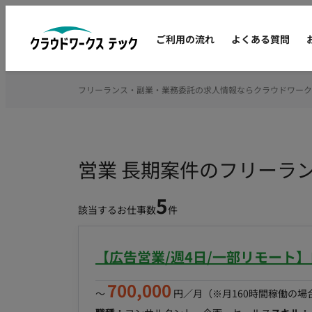
ご利用の流れ
よくある質問
フリーランス・副業・業務委託の求人情報ならクラウドワーク
営業 長期案件のフリーラ
5
該当するお仕事数
件
【広告営業/週4日/一部リモート
700,000
〜
円／月
（※月160時間稼働の場