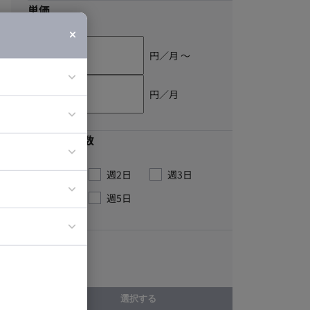
単価
円／月 〜
円／月
ア
最低稼働日数
ティブディレク
ジニア
週1日
週2日
週3日
週4日
週5日
イエンティスト
こだわり
長期案件
選択する