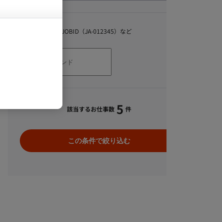
キーワード
スキル、職種、JOBID（JA-012345）など
5
該当するお仕事数
件
この条件で絞り込む