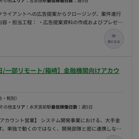
その他
エリア：
五反田駅
最低稼働日数：
週5日
接クライアントへの広告提案からクロージング、案件進行
の定期訪問による新規開拓と既存顧客深耕 ・顧客課題
契約締結から請求管理までの一連の案件進行管理 ・社
構築 稼働時間について 月100時間
ます。（以降はリモート稼働想定）
日/一部リモート/箱崎】金融機関向けアカウ
合・税別）
その他
エリア：
水天宮前駅
最低稼働日数：
週5日
向けアカウント営業】 システム開発事業における、大手金
す。単独で動くのではなく、開発部隊と密に連携しなが
ン提案を行い、ビジネス価値の向上を目指すのがミッシ