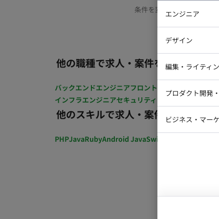
条件を変更するか、もう少
エンジニア
バックエン
デザイン
iOSエンジ
他の職種で求人・案件を探す
Webデザイ
インフラエ
編集・ライティ
テストエン
Webコーダ
グラフィッ
バックエンドエンジニア
フロントエンジニア
iOSエン
プロダクト開発
ラストレー
インフラエンジニア
セキュリティエンジニア
テストエ
編集者・翻
他のスキルで求人・案件を探す
Webディ
ビジネス・マーケ
クトマネー
マーケター
PHP
Java
Ruby
Android Java
Swift
開発ディレクショ
システムコ
コンサルタ
プロンプト