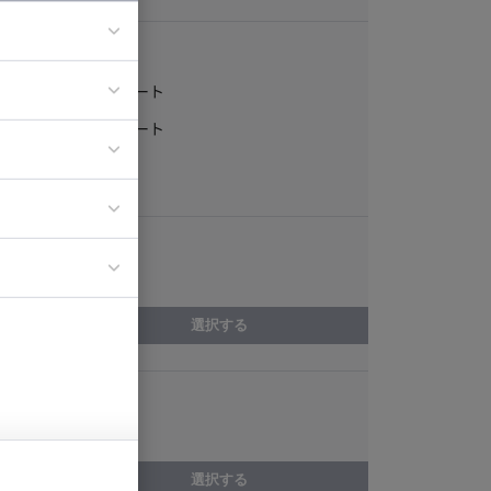
稼働形態
フルリモート
ア
一部リモート
ティブディレク
常駐
ジニア
エリア
イエンティスト
京都府
選択する
スキル
営業
選択する