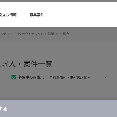
役立ち情報
募集案件
ステック（旧クラウドテック）
>
営業
>
京都府
ス求人・案件一覧
募集中のみ表示
仕事は見つかりませんでした。
する