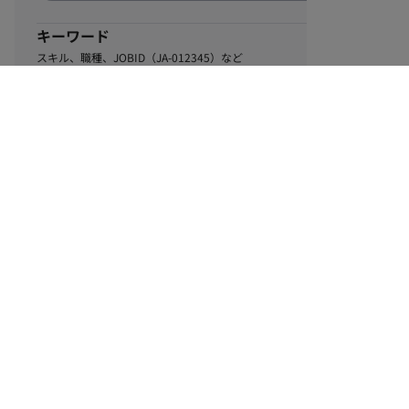
キーワード
スキル、職種、JOBID（JA-012345）など
0
該当するお仕事数
件
この条件で絞り込む
ル
利用規約
個人情報保護方針
サイトマップ