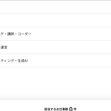
し広い条件設定で検索してみてください。
ドエンジニア
フロントエンジニア
ニア・Androidエンジニア
ゲームプログラマ・エンジニ
アートディレクター・クリエイ
ナー・UI/UXデザイナー
ンジニア
セキュリティエンジニア
ング・講師・コーダー
ター
ジニア・テクニカルサポート
AIエンジニア・機械学習エン
ー
Webライター
クデザイナー・CGデザイナー・イ
ジニア・Androidエンジニア
ゲームプログラマ・エンジニア
・運営
ター
ンジニア・テクニカルサポート
AIエンジニア・機械学習エンジニア
訳・その他ライター
レクター・プロデューサー・プロジェ
データアナリスト・データサ
ティング・生成AI
ジャー
・メディア運用
DX推進
ン
Unity
Objective-C
Python
ンサルタント・ITコンサルタント
ント・企画・セールス
採用・組織開発・制度設計
エンジニアリング
0
該当するお仕事数
件