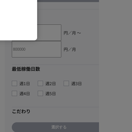
単価
円／月 〜
円／月
最低稼働日数
週1日
週2日
週3日
週4日
週5日
こだわり
選択する