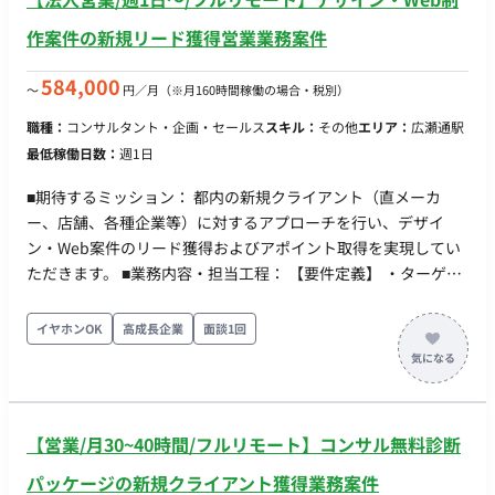
作案件の新規リード獲得営業業務案件
584,000
〜
円／月
（※月160時間稼働の場合・税別）
職種：
コンサルタント・企画・セールス
スキル：
その他
エリア：
広瀬通駅
最低稼働日数：
週1日
■期待するミッション： 都内の新規クライアント（直メーカ
ー、店舗、各種企業等）に対するアプローチを行い、デザイ
ン・Web案件のリード獲得およびアポイント取得を実現してい
ただきます。 ■業務内容・担当工程： 【要件定義】 ・ターゲッ
ト企業の選定および営業リストの作成 ・テレアポやインサイド
セールス等のアプローチ実行 ・商談の実施、および代表へのリ
イヤホンOK
高成長企業
面談1回
ードのトスアップ ■チーム体制： ・代表（企画・PM担当）：1
名 ・CCO：1名 ■働き方： ・稼働量：週1日〜（月32時間程度か
ら相談可能） ・リモート稼働：可能 ・フレックス稼働：可能
【営業/月30~40時間/フルリモート】コンサル無料診断
パッケージの新規クライアント獲得業務案件