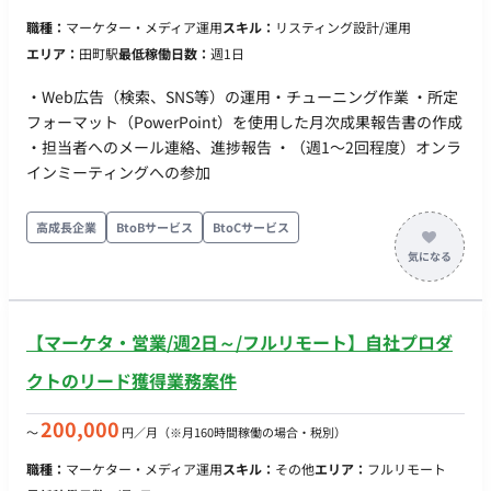
職種：
マーケター・メディア運用
スキル：
リスティング設計/運用
エリア：
田町駅
最低稼働日数：
週1日
・Web広告（検索、SNS等）の運用・チューニング作業 ・所定
フォーマット（PowerPoint）を使用した月次成果報告書の作成
・担当者へのメール連絡、進捗報告 ・（週1〜2回程度）オンラ
インミーティングへの参加
高成長企業
BtoBサービス
BtoCサービス
【マーケタ・営業/週2日～/フルリモート】自社プロダ
クトのリード獲得業務案件
200,000
〜
円／月
（※月160時間稼働の場合・税別）
職種：
マーケター・メディア運用
スキル：
その他
エリア：
フルリモート