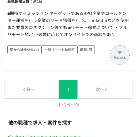
最低稼働日数：
週1日
■期待するミッション ターゲットであるBPO企業やコールセン
ター運営を行う企業のリード獲得を行う。 LinkedInなどを使用
また要員のコネクション等でも ■リモート稼働について ・フル
リモート想定 ※必要に応じてオンサイトでの商談もあり
駅から徒歩5分以内
一部リモート勤務可
面談1回
前へ
1
次へ
1
/
1
ページ
他の職種で求人・案件を探す
バックエンドエンジニア
フロントエンジニア