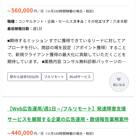
560,000
〜
円／月
（※月160時間稼働の場合・税別）
職種：
コンサルタント・企画・セールス
スキル：
その他
エリア：
六本木駅
最低稼働日数：
週1日
■期待するミッション すでに獲得できているリードに対してア
プローチを行い、商談の場を設定（アポイント獲得）すること
で、新規クライアント獲得の最大化に貢献していただくことを
期待しています。 ■業務内容 コンサル無料診断パッケージの新
規クライアント獲得業務をご担当いただきます。 すでに獲得済
みのリードに対するアプローチ、および商談の設定（アポイン
駅から徒歩5分以内
フルリモート
BtoBサービス
ト獲得）が中心となります。 ※アポイント獲得はご自身の携帯
電話を想定しております。 ※受注後の一部デリバリーをお任せ
する可能性もございます。 ※成果に応じたインセンティブ支給
も想定しております。 ■働き方 ・稼働量：月30~40時間 ・フル
【Web広告運用/週1日～/フルリモート】発達障害支援
リモート ・フレックス可
サービスを展開する企業の広告運用・数値報告業務案件
440,000
〜
円／月
（※月160時間稼働の場合・税別）