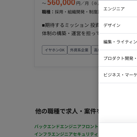
560,000
〜
円／月
（※月160時間稼働の場
エンジニア
職種：
採用・組織開発・制度設計
スキル：
その他
バックエン
■期待するミッション 投資ファンドの会
デザイン
iOSエンジ
体制の構築・運営を担っていただきます。
Webデザイ
プしながらチームの業務負荷軽減に貢献いただくことを
インフラエ
編集・ライティ
【ファンド会計業務】 ・投資ファンドの管理会
イヤホンOK
外資系企業
高成長企業
一部リモー
テストエン
Webコーダ
グラフィッ
ティング業務】 ・投資家向けレポート作成 ・各種
プロダクト開発
ラストレー
編集者・翻
対応業務】 ・監査対応 ・関連書類作成 ・関係各所との調整業務 
Webディ
モート稼働：一部リモート（基本リモート前
ビジネス・マーケ
クトマネー
マーケター
システムコ
コンサルタ
プロンプト
他の職種で求人・案件を探す
バックエンドエンジニア
フロントエンジニア
iOSエン
インフラエンジニア
セキュリティエンジニア
テストエ