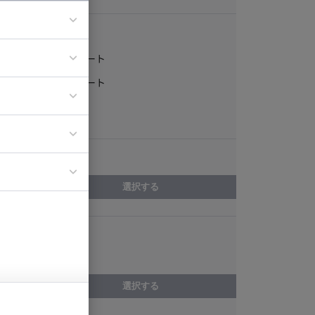
稼働形態
フルリモート
ア
一部リモート
ティブディレク
常駐
ジニア
エリア
イエンティスト
選択する
スキル
営業事務
選択する