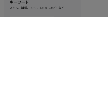
キーワード
スキル、職種、JOBID（JA-012345）など
1
該当するお仕事数
件
この条件で絞り込む
ル
利用規約
個人情報保護方針
サイトマップ