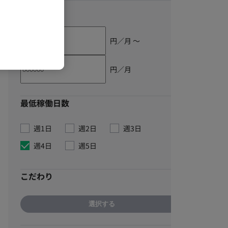
単価
円／月 〜
円／月
最低稼働日数
週1日
週2日
週3日
週4日
週5日
こだわり
選択する