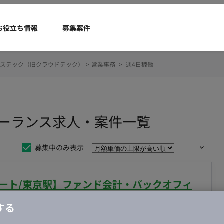
お役立ち情報
募集案件
ステック（旧クラウドテック）
>
営業事務
>
週4日稼働
リーランス求人・案件一覧
募集中のみ表示
モート/東京駅】ファンド会計・バックオフィ
する