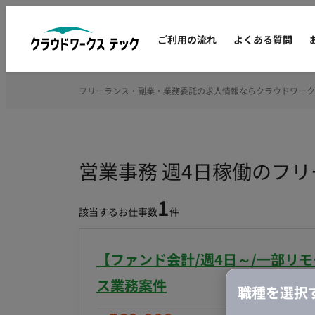
ご利用の流れ
よくある質問
フリーランス・副業・業務委託の求人情報ならクラウドワーク
営業事務 週4日稼働のフ
1
該当するお仕事数
件
【ファンド会計/週4日～/一部リ
ス業務案件
職種を選択