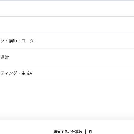
合・税別）
エリア：
東京駅
最低稼働日数：
週4日
ドエンジニア
フロントエンジニア
計・管理業務を担当し、正確かつ効率的なバックオフィス
ニア・Androidエンジニア
ゲームプログラマ・エンジニ
 ファンド会計の実務経験を活かし、早期にキャッチアッ
アートディレクター・クリエイ
ナー・UI/UXデザイナー
期待しています。 ■業務内容・担当工程
ンジニア
セキュリティエンジニア
ング・講師・コーダー
ター
計業務 ・決算業務対応 ・会計データ管理 【レポー
ト勤務可
ジニア・テクニカルサポート
AIエンジニア・機械学習エン
ー
Webライター
クデザイナー・CGデザイナー・イ
計算書類作成 ・定期報告資料作成 【監査・各種
・運営
ター
訳・その他ライター
■働き方 ・稼働量：週4日～ ・リ
レクター・プロデューサー・プロジェ
データアナリスト・データサ
提） ・フレックス稼働：応相談 ・長期参画歓迎
ティング・生成AI
ジャー
1
・メディア運用
DX推進
ンサルタント・ITコンサルタント
ント・企画・セールス
採用・組織開発・制度設計
エンジニアリング
ジニア・Androidエンジニア
ゲームプログラマ・エンジニア
1
ンジニア・テクニカルサポート
AIエンジニア・機械学習エンジニア
該当するお仕事数
件