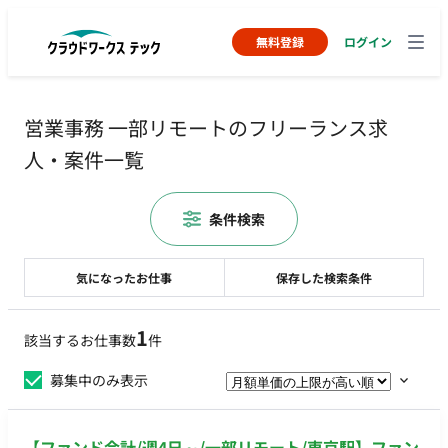
無料登録
ログイン
営業事務 一部リモートのフリーランス求
人・案件一覧
条件検索
気になったお仕事
保存した検索条件
1
該当するお仕事数
件
募集中のみ表示
【ファンド会計/週4日～/一部リモート/東京駅】ファン