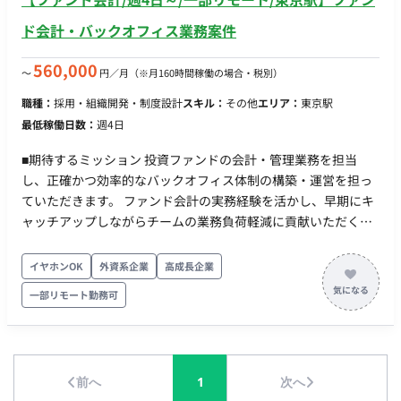
ド会計・バックオフィス業務案件
560,000
〜
円／月
（※月160時間稼働の場合・税別）
職種：
採用・組織開発・制度設計
スキル：
その他
エリア：
東京駅
最低稼働日数：
週4日
■期待するミッション 投資ファンドの会計・管理業務を担当
し、正確かつ効率的なバックオフィス体制の構築・運営を担っ
ていただきます。 ファンド会計の実務経験を活かし、早期にキ
ャッチアップしながらチームの業務負荷軽減に貢献いただくこ
とを期待しています。 ■業務内容・担当工程 【ファンド会計業
務】 ・投資ファンドの管理会計業務 ・決算業務対応 ・会計デ
イヤホンOK
外資系企業
高成長企業
ータ管理 【レポーティング業務】 ・投資家向けレポート作成
一部リモート勤務可
・各種計算書類作成 ・定期報告資料作成 【監査・各種対応業
務】 ・監査対応 ・関連書類作成 ・関係各所との調整業務 ■働き
方 ・稼働量：週4日～ ・リモート稼働：一部リモート（基本リ
モート前提） ・フレックス稼働：応相談 ・長期参画歓迎
前へ
1
次へ