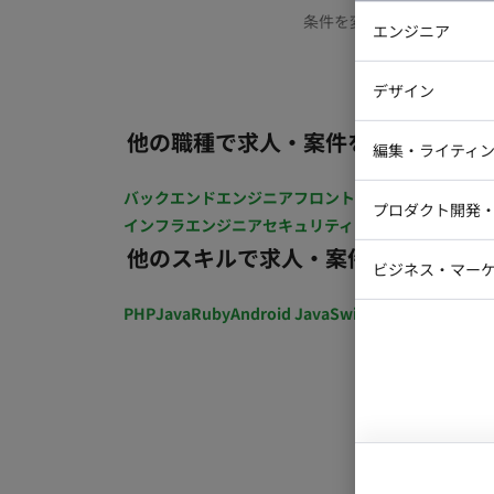
条件を変更するか、もう少
エンジニア
バックエン
デザイン
iOSエンジ
他の職種で求人・案件を探す
Webデザイ
インフラエ
編集・ライティ
テストエン
Webコーダ
グラフィッ
バックエンドエンジニア
フロントエンジニア
iOSエン
プロダクト開発
ラストレー
インフラエンジニア
セキュリティエンジニア
テストエ
編集者・翻
他のスキルで求人・案件を探す
Webディ
ビジネス・マーケ
クトマネー
マーケター
PHP
Java
Ruby
Android Java
Swift
開発ディレクショ
システムコ
コンサルタ
プロンプト