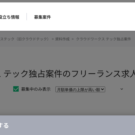
役立ち情報
募集案件
ステック（旧クラウドテック）
>
資料作成
>
クラウドワークス テック独占案件
ス テック独占案件のフリーランス求
募集中のみ表示
仕事は見つかりませんでした。
する