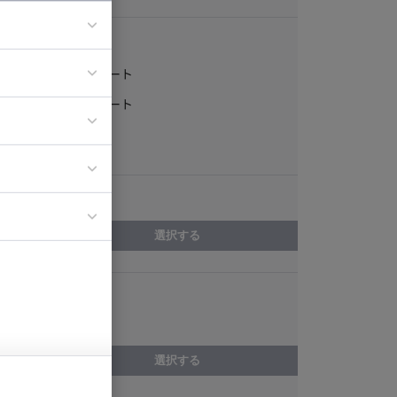
稼働形態
フルリモート
ア
一部リモート
ティブディレク
常駐
ジニア
エリア
イエンティスト
選択する
スキル
資料作成
選択する