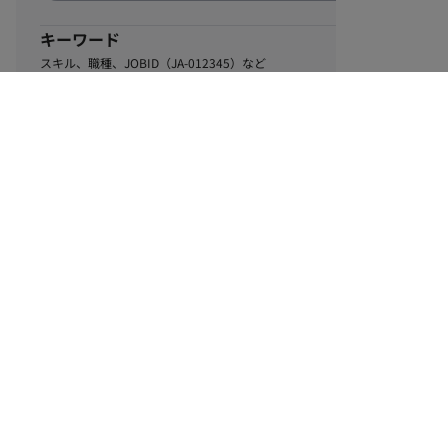
キーワード
スキル、職種、JOBID（JA-012345）など
0
該当するお仕事数
件
この条件で絞り込む
ル
利用規約
個人情報保護方針
サイトマップ