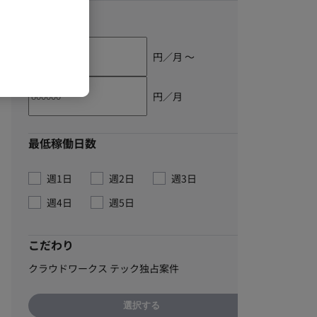
単価
円／月 〜
円／月
最低稼働日数
週1日
週2日
週3日
週4日
週5日
こだわり
クラウドワークス テック独占案件
選択する