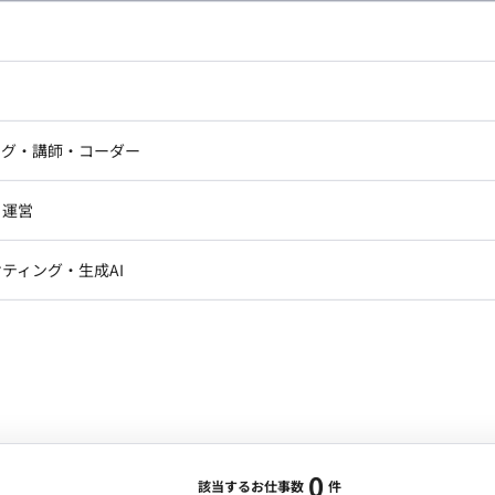
し広い条件設定で検索してみてください。
ドエンジニア
フロントエンジニア
ニア・Androidエンジニア
ゲームプログラマ・エンジニ
アートディレクター・クリエイ
ナー・UI/UXデザイナー
ンジニア
セキュリティエンジニア
ング・講師・コーダー
ター
ジニア・テクニカルサポート
AIエンジニア・機械学習エン
ー
Webライター
クデザイナー・CGデザイナー・イ
ジニア・Androidエンジニア
ゲームプログラマ・エンジニア
・運営
ター
ンジニア・テクニカルサポート
AIエンジニア・機械学習エンジニア
訳・その他ライター
レクター・プロデューサー・プロジェ
データアナリスト・データサ
ティング・生成AI
ジャー
・メディア運用
DX推進
ン
Unity
Objective-C
Python
ンサルタント・ITコンサルタント
ント・企画・セールス
採用・組織開発・制度設計
エンジニアリング
0
該当するお仕事数
件