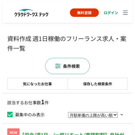
無料登録
ログイン
資料作成 週1日稼働のフリーランス求人・案
件一覧
条件検索
気になったお仕事
保存した検索条件
1
該当するお仕事数
件
募集中のみ表示
NEW
【司会/週1日～/一部リモート/東陽町駅】自社が