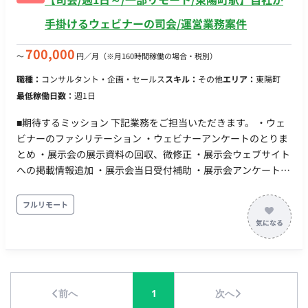
手掛けるウェビナーの司会/運営業務案件
700,000
〜
円／月
（※月160時間稼働の場合・税別）
職種：
コンサルタント・企画・セールス
スキル：
その他
エリア：
東陽町
最低稼働日数：
週1日
■期待するミッション 下記業務をご担当いただきます。 ・ウェ
ビナーのファシリテーション ・ウェビナーアンケートのとりま
とめ ・展示会の展示資料の回収、微修正 ・展示会ウェブサイト
への掲載情報追加 ・展示会当日受付補助 ・展示会アンケートの
実施と結果の資料化 ■働き方 稼働量：月16時間前後 リモート稼
働：一部リモート →ウェビナー当日などは出社いただきます。
フルリモート
フレックス稼働：可能
前へ
1
次へ