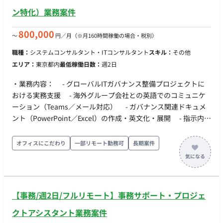
ン特化）業務案件
800,000
〜
円／月
（※月160時間稼働の場合・税別）
職種：
システムコンサルタント・ITコンサルタント
スキル：
その他
エリア：
東京都内
最低稼働日数：
週2日
・業務内容： - グローバルITガバナンス整備プロジェクトに
おける実務支援 - 海外グループ会社との英語でのコミュニケ
ーション（Teams／メール対応） - ガバナンス関連ドキュメ
ント（PowerPoint／Excel）の作成・英文化・展開 - 指示内容
に基づく情報整理、日本語での一次作成および英語への翻訳 -
グローバル向け研修資料およびトークスクリプト作成支援 -
オフィスにこだわり
一部リモート勤務可
長期案件
ITガバナンス関連のデータ整理およびレポート作成補助 ・受注
背景： - グループ全体のITガバナンス体制強化の一環として、
海外拠点との連携強化を目的に英語対応人材の増強が必要 -
企画・施策立案は原稿メンバーが対応しており、実務遂行およ
【事務/週2日/フルリモート】事務サポート・プロジェ
びドキュメント作成フェーズを外部で補完するため ・勤務形
態：リモート中心（月1～2出社） ・勤務場所：東京 ・稼働時
クトアシスタント業務案件
間：0.5人月 ・稼働期間：2025年2月～長期予定