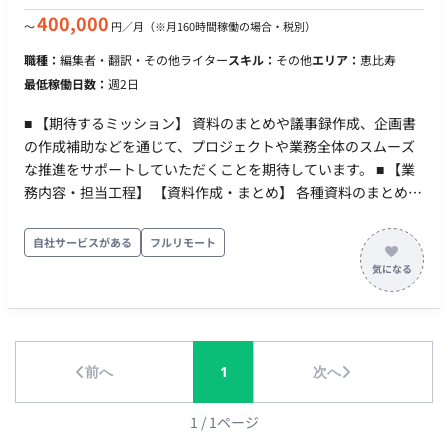
400,000
〜
円／月
（※月160時間稼働の場合・税別）
職種：
編集者・翻訳・その他ライター
スキル：
その他
エリア：
恵比寿
最低稼働日数：
週2日
■ 【期待するミッション】 資料のまとめや議事録作成、企画書
の作成補助などを通じて、プロジェクトや業務全体のスムーズ
な推進をサポートしていただくことを期待しています。 ■ 【業
務内容・担当工程】 【資料作成・まとめ】 各種資料のまとめや
データの整理・集計業務を行います。 【会議議事録の作成】 会
議や打ち合わせに同席し、要点をまとめた議事録を作成しま
自社サービスがある
フルリモート
す。 【企画書作成サポート】 プロジェクトに関する企画書の作
成および作成補助を担当します。 ■ 【働き方】 ・ 稼働量：週2
日 ・ リモート稼働：フルリモート ・ フレックス稼働：可能
前へ
1
次へ
1
/
1
ページ