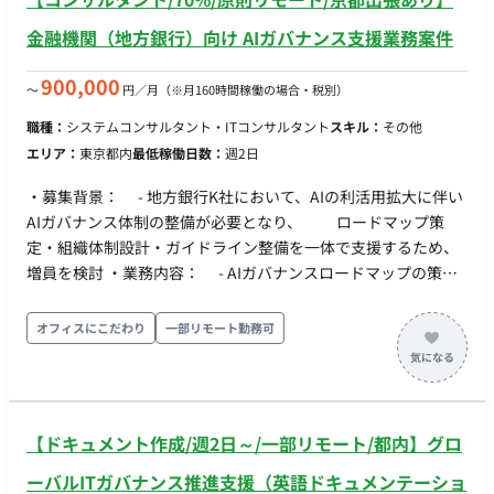
金融機関（地方銀行）向け AIガバナンス支援業務案件
900,000
〜
円／月
（※月160時間稼働の場合・税別）
職種：
システムコンサルタント・ITコンサルタント
スキル：
その他
エリア：
東京都内
最低稼働日数：
週2日
・募集背景： - 地方銀行K社において、AIの利活用拡大に伴い
AIガバナンス体制の整備が必要となり、 ロードマップ策
定・組織体制設計・ガイドライン整備を一体で支援するため、
増員を検討 ・業務内容： - AIガバナンスロードマップの策定
支援 - AIガバナンスに係る組織体制・役割・機能の設計支援
- AIガイドライン文書の作成支援 （AI事業者ガイドライ
オフィスにこだわり
一部リモート勤務可
ン、NIST AI RMF、ISO/IEC 42001、FDUA金融生成AIガイドライ
ン等を参照基準とした 評価観点の整理・文書化） - 成果
物の取りまとめ・報告資料作成、顧客へのフィードバック・論
点整理 ・勤務形態：原則リモート、（木曜日に京都往訪出来れ
【ドキュメント作成/週2日～/一部リモート/都内】グロ
ば尚可） ・稼働時間：0.7人月程度 ・稼働期間：2026年8月～9
月末（以降の延長可能性あり） ・募集人数：1人
ーバルITガバナンス推進支援（英語ドキュメンテーショ