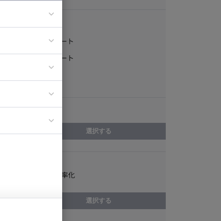
稼働形態
フルリモート
ア
一部リモート
ティブディレク
常駐
ジニア
エリア
イエンティスト
選択する
スキル
業務改善・効率化
選択する