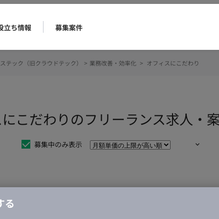
役立ち情報
募集案件
ステック（旧クラウドテック）
>
業務改善・効率化
>
オフィスにこだわり
スにこだわりのフリーランス求人・
募集中のみ表示
仕事は見つかりませんでした。
する