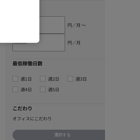
単価
円／月 〜
円／月
最低稼働日数
週1日
週2日
週3日
週4日
週5日
こだわり
オフィスにこだわり
選択する