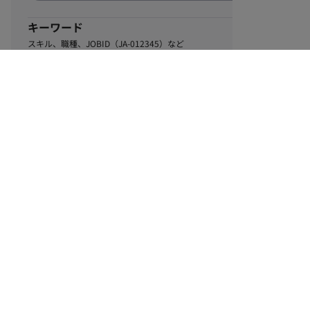
キーワード
スキル、職種、JOBID（JA-012345）など
0
該当するお仕事数
件
この条件で絞り込む
ル
利用規約
個人情報保護方針
サイトマップ