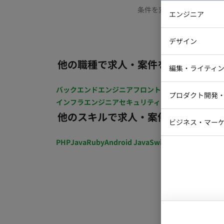
条件を変更するか、もう少
エンジニア
バックエン
デザイン
iOSエンジ
他の職種で求人・案件を探す
Webデザイ
インフラエ
編集・ライティ
テストエン
Webコーダ
グラフィッ
バックエンドエンジニア
フロントエンジニア
iOSエン
プロダクト開発
ラストレー
インフラエンジニア
セキュリティエンジニア
テストエ
編集者・翻
他のスキルで求人・案件を探す
Webディ
ビジネス・マーケ
クトマネー
マーケター
PHP
Java
Ruby
Android Java
Swift
開発ディレクショ
システムコ
コンサルタ
プロンプト