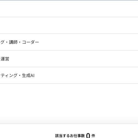
し広い条件設定で検索してみてください。
ドエンジニア
フロントエンジニア
ニア・Androidエンジニア
ゲームプログラマ・エンジニ
アートディレクター・クリエイ
ナー・UI/UXデザイナー
ンジニア
セキュリティエンジニア
ング・講師・コーダー
ター
ジニア・テクニカルサポート
AIエンジニア・機械学習エン
ー
Webライター
クデザイナー・CGデザイナー・イ
ジニア・Androidエンジニア
ゲームプログラマ・エンジニア
・運営
ター
ンジニア・テクニカルサポート
AIエンジニア・機械学習エンジニア
訳・その他ライター
レクター・プロデューサー・プロジェ
データアナリスト・データサ
ティング・生成AI
ジャー
・メディア運用
DX推進
ン
Unity
Objective-C
Python
ンサルタント・ITコンサルタント
ント・企画・セールス
採用・組織開発・制度設計
エンジニアリング
0
該当するお仕事数
件