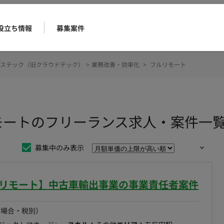
役立ち情報
募集案件
ステック（旧クラウドテック）
>
業務改善・効率化
>
フルリモート
モートのフリーランス求人・案件一
募集中のみ表示
部リモート】中古車輸出事業の事業責任者案件
の場合・税別）