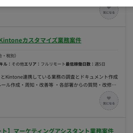
保険の手続き、年末調整補助 等） ■案件の魅力
業務に携わることが可能 ・クライアントの課題、ステー
ack
】Kintoneカスタマイズ業務案件
合・税別）
キル：
その他
エリア：
フルリモート
最低稼働日数：
週5日
プリとKintone連携している業務の調査とドキュメント作成
のルール作成・周知・改善等 ・各部署からの質問・改修依
何回か出社をお願いする可能性もございます。
ルリモート】マーケティングアシスタント業務案件