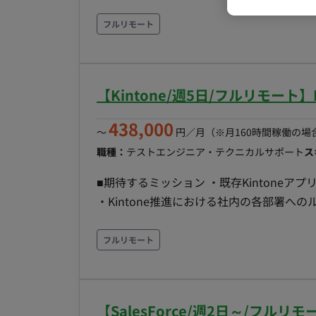
務業務（勤怠管理、給与明細作成、社会保険・雇用
・スタートアップに特化したクライアント
フルリモート
ジに応じた業務内容を経験に応じて対応可能 ■働き方 ・リモートOK ・コミュニケーション：Sl
・オンラインツール：Googlemeet
【Kintone/週5日/フルリモート
438,000
〜
円／月
（※月160時間稼働の場
職種：
テストエンジニア・テクニカルサポート
ス
■期待するミッション ・既存Kintoneア
・Kintone推進における社内の各部署へ
頼への回答（費用対効果調査） 【就業形態について】 現状、フルリモートにて業務をお願いして
おりますが、 社内体制の変更等にて週に
フルリモート
【SalesForce/週2日～/フ