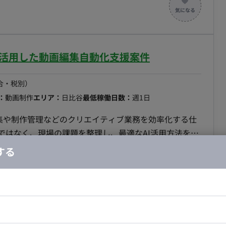
るハブとして、全社横断的な プロジェクトの組成・
の新規ビジネスの企画立案・立上げ ■働き方 フル
Iを活用した動画編集自動化支援案件
合・税別）
：
動画制作
エリア：
日比谷
最低稼働日数：
週1日
編集や制作管理などのクリエイティブ業務を効率化する仕
ではなく、現場の課題を整理し、最適なAI活用方法を提
する
 【動画制作自動化】 テロップ生
 Claude・Gemini等を
定 ■働き方 ・稼働量：応相談 ・リ
ス稼働：可能
ドエンジニア
フロントエンジニア
モート】基幹システム刷新・DX推進支援案件
ニア・Androidエンジニア
ゲームプログラマ・エンジニ