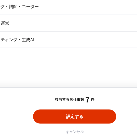
アートディレクター・クリエイ
ナー・UI/UXデザイナー
ンジニア
セキュリティエンジニア
ング・講師・コーダー
合・税別）
ター
ジニア・テクニカルサポート
：
舟入幸町
最低稼働日数：
週1日
AIエンジニア・機械学習エン
ー
Webライター
クデザイナー・CGデザイナー・イ
・運営
ター
を整理し、既存システムの運用を理解した上で、最適な業
訳・その他ライター
レクター・プロデューサー・プロジェ
 業務改善の提案からシステム構築・運用方法の整備まで
データアナリスト・データサ
ティング・生成AI
ジャー
ていただきます。 ■業務内容 【現行シス
・メディア運用
DX推進
ンサルタント・ITコンサルタント
のヒアリング ・現行システムの仕様確認 ・移行方針の
ント・企画・セールス
採用・組織開発・制度設計
エンジニアリング
・FileMaker ・Google
ート】経理・労務業務案件
space から選定 ■働き方 ・稼働量：応相談 ・
7
該当するお仕事数
件
合・税別）
エリア：
神奈川駅
最低稼働日数：
週2日
設定する
をサポート頂きます。 ■担当工程 ・経理業
入出金管理、科目内訳書の作成、経費精算 等） ・労
キャンセル