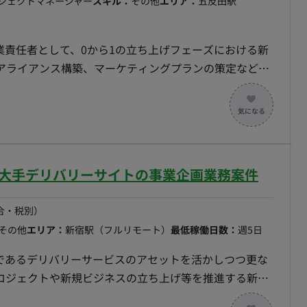
ロジェクトマネージャー
スキル：
その他
エリア：
五反田駅
業責任者として、0から1の立ち上げフェーズにおける新
アライアンス構築、マーケティングプランの策定などを
規模拡大（売上・利益の創出）を実現すること。 ■業
・パートナー）の開拓およびアライアンス構築 ・各国
・自社広告サイトのグロースチームと協業したマーケティ
よび経営陣への定量・ロジカルなレポート ・事業推進に伴
のハンズオン対応
超大手デリバリーサイトの事業企画業務案件
合・税別）
その他
エリア：
新宿駅（フルリモート）
最低稼働日数：
週5日
業であるデリバリーサービスのアセットを活かしつつ更な
ロジェクトや新規ビジネスの立ち上げ等を推進する新た
近い目線で中長期の持続的成長を牽引していただけるメ