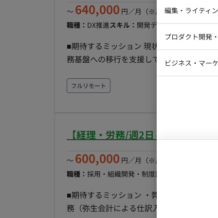
640,000
Webデザイ
インフラエ
編集・ライティ
〜
円／月
（※月160時間稼働の場
職種：
DX推進
スキル：
開発ディレクション
テストエン
エリア
Webコーダ
グラフィッ
プロダクト開発
ラストレー
■期待するミッション 現状の業務フロー
編集者・翻
Webディ
務基盤への移行を支援していただきます。
ビジネス・マーケ
クトマネー
伴走し、将来的には社内で運用できる体制づくりを目指し
マーケター
システムコ
テムの調査・要件整理】 ・既存業務フロー
フルリモート
検討 【業務システム構築支援】 ・業務システムの設計・構築 ・販売管理・在庫管理・請求管理・
コンサルタ
勤怠管理の整備 ・データ移行支援 【業務改善・DX推進】 ・OCR活用による入力業務の効率化 ・二
プロンプト
重入力の解消 ・業務自動化の提案 ・社内運用に向けたサポート ■開発環境 
【経理・労務/週2日～/フルリモ
Apps Script ・kintone ・AppSheet ・Google Work
リモート稼働：フルリモート可能
600,000
〜
円／月
（※月160時間稼働の場
職種：
採用・組織開発・制度設計
スキル：
その他
■期待するミッション ・弊社サービスの経理、労務業務
務（弥生会計による仕訳入力、請求書発行、