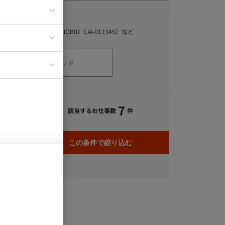
ティブディレク
キーワード
ジニア
スキル、職種、JOBID（JA-012345）など
イエンティスト
7
該当するお仕事数
件
この条件で絞り込む