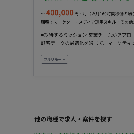
400,000
〜
円／月
（※月160時間稼働の場
職種：
マーケター・メディア運用
スキル：
その他
■期待するミッション 営業チームがアプ
顧客データの最適化を通じて、マーケティ
待しています。 --------------------------------------------- ■業務内容・担当工程 プロワン事業のマーケ
ティング領域におけるオペレーション業務全般を担
フルリモート
した顧客データ管理および運用支援 * Exc
リスト突合・整理 ・獲得リードの分析およ
グ（見込み客育成）の業務支援 ・ターゲット
程：【保守運用】 --------------------------------------------- ■チーム体制 ・マーケティング担当：複数
名 ・リードジェネレーション担当：複数名 ・合計2
------------------------------------- 
社できる方優遇
他の職種で求人・案件を探す