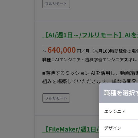
ンバーを募集します。 ■業務内容 ・経営陣から各セクションの現場レイヤーまで幅広く接点を持
フルリモート
ち、 事業・サービスの課題解決を推進す
推進 ・既存の枠組みを超えたサービス拡大のため
リモート
【AI/週1日～/フルリモート】A
640,000
〜
円／月
（※月160時間稼働の場
職種：
AIエンジニア・機械学習エンジニア
スキル
■期待するミッション AIを活用し、動画
組みを構築していただきます。 単なる開発
案・実装できることを期待しています。 ■業務内容・担当工程 【AIを活用した動画制作の自動化】
職種を選択
・動画編集フローの自動化設計 ・AIを活用した編集工程の効率化
フルリモート
成 カット編集効率化 台本生成 字幕生成 ワークフロー自動化 【AI環境構築】
エンジニア
活用した業務設計 AIツール選定 プロンプト設計 AI運用ルール策
モート稼働：フルリモート可能 ・フレック
バックエン
【FileMaker/週1日/フルリ
デザイン
iOSエンジ