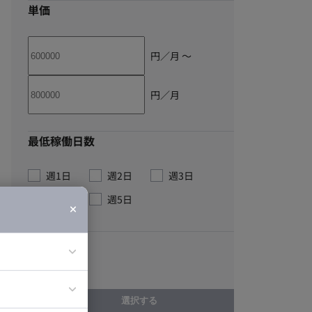
単価
円／月 〜
円／月
最低稼働日数
週1日
週2日
週3日
週4日
週5日
こだわり
フルリモート
ア
選択する