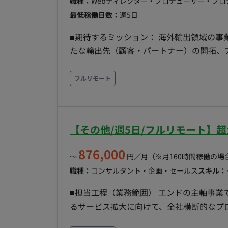
職種：
Webディレクター・プロデューサー・プ
最低稼働日数：
週5日
■期待するミッション： 海外輸出領域の事
たな輸出先（顧客・パートナー）の開拓、
牽引し、短期的な事業の安定化と中長期的な
務内容・担当工程： ・新たな輸出先（顧客
フルリモート
の事情に即した車両調達スキームの確立 
ングプランの策定 ・KPI管理、PL管理お
う社内折衝および実務（事務作業を含む）
【その他/週5日/フルリモート】
876,000
〜
円／月
（※月160時間稼働の場
職種：
コンサルタント・企画・セールス
スキル：
■担当工程（業務範囲） エンドの主軸事
るサービス拡大に向けて、全社横断的なプ
な組織の立ち上げを予定しており、事業に