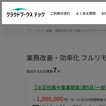
ご利用の流れ
よくある質問
お
フリーランス・副業・業務委託の求人情報ならクラウドワーク
業務改善・効率化 フルリ
7
該当するお仕事数
件
【※正社員※事業開発/週5日/一
1,000,000
〜
円／月
（※月160時間稼働