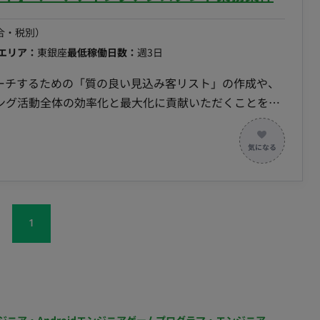
合・税別）
エリア：
東銀座
最低稼働日数：
週3日
ローチするための「質の良い見込み客リスト」の作成や、
ング活動全体の効率化と最大化に貢献いただくことを期
当いただきます。 ・SalesForce/Pardotを活用
el/スプレッドシート（VLOOKUP関数等）を用いた大量の
び営業効率化のための示唆出し ・リードナーチャリン
企業のリサーチおよびアプローチリスト作成 担当工
1
70名以上の組織規模（2025年9月時点） --------
■開発環境 ・プログラミング： ・FW：SalesForce, Pardot ※ご出