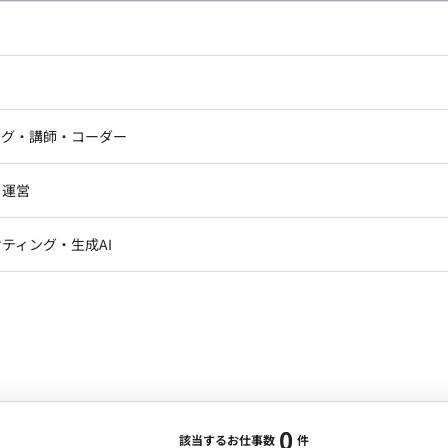
し広い条件設定で検索してみてください。
ドエンジニア
フロントエンジニア
ニア・Androidエンジニア
ゲームプログラマ・エンジニ
アートディレクター・クリエイ
ナー・UI/UXデザイナー
ンジニア
セキュリティエンジニア
ング・講師・コーダー
ター
ジニア・テクニカルサポート
AIエンジニア・機械学習エン
ー
Webライター
クデザイナー・CGデザイナー・イ
ジニア・Androidエンジニア
ゲームプログラマ・エンジニア
・運営
ター
ンジニア・テクニカルサポート
AIエンジニア・機械学習エンジニア
訳・その他ライター
レクター・プロデューサー・プロジェ
データアナリスト・データサ
ティング・生成AI
ジャー
・メディア運用
DX推進
ン
Unity
Objective-C
Python
ンサルタント・ITコンサルタント
ント・企画・セールス
採用・組織開発・制度設計
エンジニアリング
0
該当するお仕事数
件