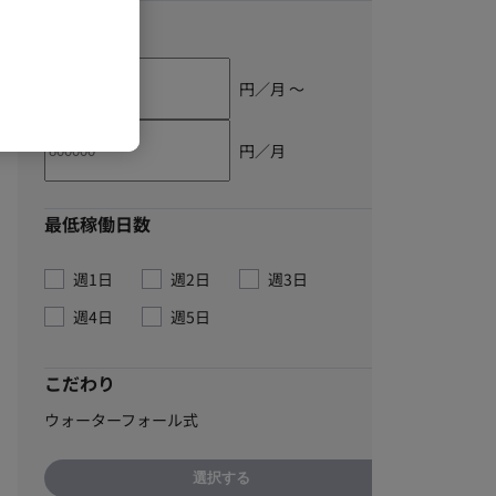
単価
円／月 〜
円／月
最低稼働日数
週1日
週2日
週3日
週4日
週5日
こだわり
ウォーターフォール式
選択する