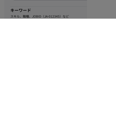
キーワード
スキル、職種、JOBID（JA-012345）など
0
該当するお仕事数
件
この条件で絞り込む
ル
利用規約
個人情報保護方針
サイトマップ