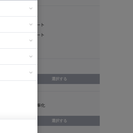
稼働形態
フルリモート
ア
一部リモート
ティブディレク
常駐
ジニア
エリア
イエンティスト
選択する
スキル
業務改善・効率化
選択する