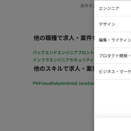
条件を変更するか、もう少
エンジニア
バックエン
デザイン
iOSエンジ
他の職種で求人・案件を探す
Webデザイ
インフラエ
編集・ライティ
テストエン
Webコーダ
グラフィッ
バックエンドエンジニア
フロントエンジニア
iOSエン
プロダクト開発
ラストレー
インフラエンジニア
セキュリティエンジニア
テストエ
編集者・翻
他のスキルで求人・案件を探す
Webディ
ビジネス・マーケ
クトマネー
マーケター
PHP
Java
Ruby
Android Java
Swift
開発ディレクショ
システムコ
コンサルタ
プロンプト