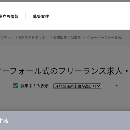
役立ち情報
募集案件
ステック（旧クラウドテック）
>
業務改善・効率化
>
ウォーターフォール式
ターフォール式のフリーランス求人
募集中のみ表示
仕事は見つかりませんでした。
する