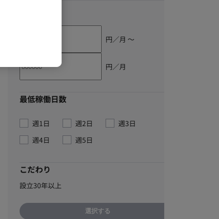
単価
円／月 〜
円／月
最低稼働日数
週1日
週2日
週3日
週4日
週5日
こだわり
設立30年以上
選択する