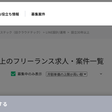
お役立ち情報
募集案件
ステック（旧クラウドテック）
>
LINE設計/運用
>
設立30年以上
0年以上のフリーランス求人・案件一覧
募集中のみ表示
仕事は見つかりませんでした。
する