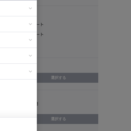
稼働形態
フルリモート
ア
一部リモート
ティブディレク
常駐
ジニア
エリア
イエンティスト
選択する
スキル
LINE設計/運用
選択する