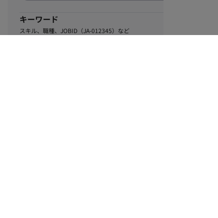
キーワード
スキル、職種、JOBID（JA-012345）など
0
該当するお仕事数
件
この条件で絞り込む
ル
利用規約
個人情報保護方針
サイトマップ