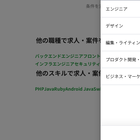
条件を変更するか、もう少
エンジニア
バックエン
デザイン
iOSエンジ
他の職種で求人・案件を探す
Webデザイ
インフラエ
編集・ライティ
テストエン
Webコーダ
グラフィッ
バックエンドエンジニア
フロントエンジニア
iOSエン
プロダクト開発
ラストレー
インフラエンジニア
セキュリティエンジニア
テストエ
編集者・翻
他のスキルで求人・案件を探す
Webディ
ビジネス・マーケ
クトマネー
マーケター
PHP
Java
Ruby
Android Java
Swift
開発ディレクショ
システムコ
コンサルタ
プロンプト