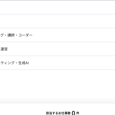
し広い条件設定で検索してみてください。
ドエンジニア
フロントエンジニア
ニア・Androidエンジニア
ゲームプログラマ・エンジニ
アートディレクター・クリエイ
ナー・UI/UXデザイナー
ンジニア
セキュリティエンジニア
ング・講師・コーダー
ター
ジニア・テクニカルサポート
AIエンジニア・機械学習エン
ー
Webライター
クデザイナー・CGデザイナー・イ
ジニア・Androidエンジニア
ゲームプログラマ・エンジニア
・運営
ター
ンジニア・テクニカルサポート
AIエンジニア・機械学習エンジニア
訳・その他ライター
レクター・プロデューサー・プロジェ
データアナリスト・データサ
ティング・生成AI
ジャー
・メディア運用
DX推進
ン
Unity
Objective-C
Python
ンサルタント・ITコンサルタント
ント・企画・セールス
採用・組織開発・制度設計
エンジニアリング
0
該当するお仕事数
件