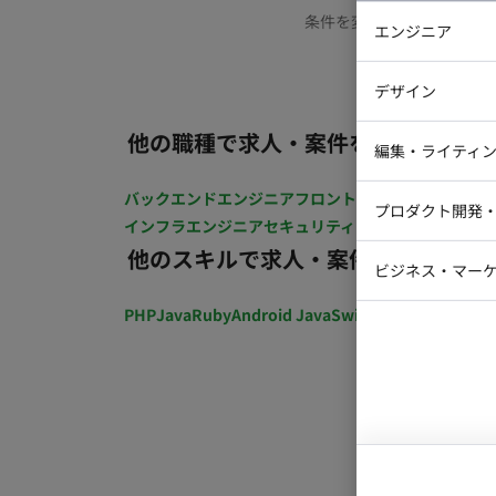
条件を変更するか、もう少
エンジニア
バックエン
デザイン
iOSエンジ
他の職種で求人・案件を探す
Webデザイ
インフラエ
編集・ライティ
テストエン
Webコーダ
グラフィッ
バックエンドエンジニア
フロントエンジニア
iOSエン
プロダクト開発
ラストレー
インフラエンジニア
セキュリティエンジニア
テストエ
編集者・翻
他のスキルで求人・案件を探す
Webディ
ビジネス・マーケ
クトマネー
マーケター
PHP
Java
Ruby
Android Java
Swift
開発ディレクショ
システムコ
コンサルタ
プロンプト