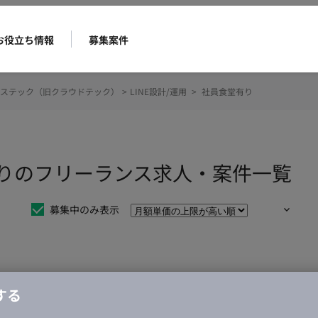
お役立ち情報
募集案件
ステック（旧クラウドテック）
>
LINE設計/運用
>
社員食堂有り
堂有りのフリーランス求人・案件一覧
募集中のみ表示
仕事は見つかりませんでした。
する