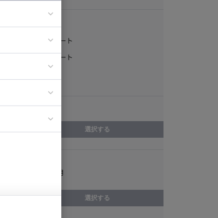
稼働形態
フルリモート
ア
一部リモート
ティブディレク
常駐
ジニア
エリア
イエンティスト
選択する
スキル
LINE設計/運用
選択する