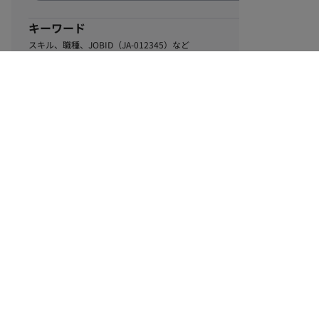
キーワード
スキル、職種、JOBID（JA-012345）など
0
該当するお仕事数
件
この条件で絞り込む
ル
利用規約
個人情報保護方針
サイトマップ