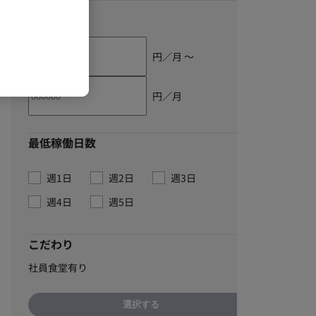
単価
円／月 〜
円／月
最低稼働日数
週1日
週2日
週3日
週4日
週5日
こだわり
社員食堂有り
選択する