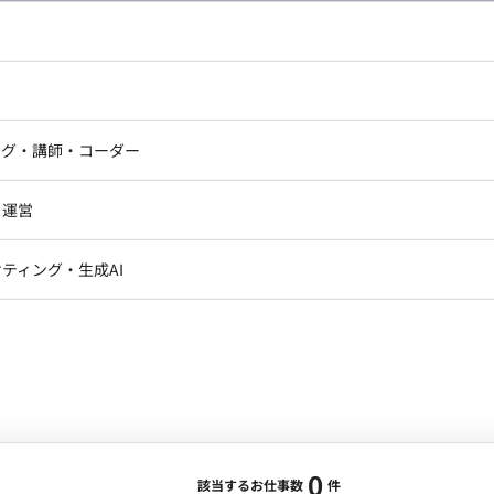
し広い条件設定で検索してみてください。
ドエンジニア
フロントエンジニア
ニア・Androidエンジニア
ゲームプログラマ・エンジニ
アートディレクター・クリエイ
ナー・UI/UXデザイナー
ンジニア
セキュリティエンジニア
ング・講師・コーダー
ター
ジニア・テクニカルサポート
AIエンジニア・機械学習エン
ー
Webライター
クデザイナー・CGデザイナー・イ
ジニア・Androidエンジニア
ゲームプログラマ・エンジニア
・運営
ター
ンジニア・テクニカルサポート
AIエンジニア・機械学習エンジニア
訳・その他ライター
レクター・プロデューサー・プロジェ
データアナリスト・データサ
ティング・生成AI
ジャー
・メディア運用
DX推進
ン
Unity
Objective-C
Python
ンサルタント・ITコンサルタント
ント・企画・セールス
採用・組織開発・制度設計
エンジニアリング
0
該当するお仕事数
件