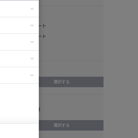
稼働形態
フルリモート
ア
一部リモート
ティブディレク
常駐
ジニア
エリア
イエンティスト
選択する
スキル
LINE設計/運用
選択する