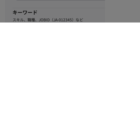
キーワード
スキル、職種、JOBID（JA-012345）など
0
該当するお仕事数
件
この条件で絞り込む
ル
利用規約
個人情報保護方針
サイトマップ