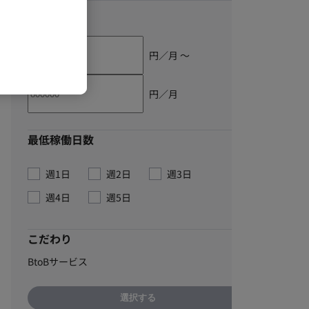
単価
円／月 〜
円／月
最低稼働日数
週1日
週2日
週3日
週4日
週5日
こだわり
BtoBサービス
選択する