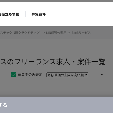
お役立ち情報
募集案件
ステック（旧クラウドテック）
>
LINE設計/運用
>
BtoBサービス
サービスのフリーランス求人・案件一覧
募集中のみ表示
仕事は見つかりませんでした。
する