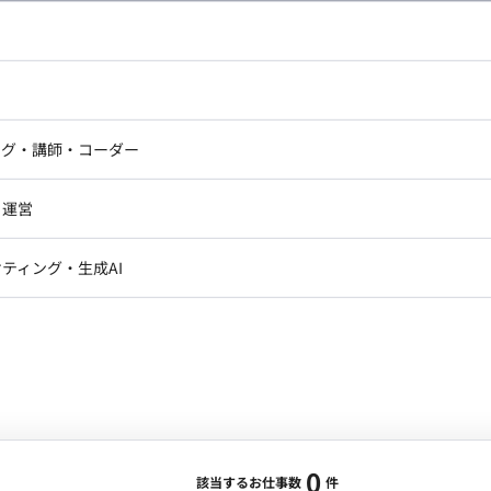
し広い条件設定で検索してみてください。
ドエンジニア
フロントエンジニア
ニア・Androidエンジニア
ゲームプログラマ・エンジニ
アートディレクター・クリエイ
ナー・UI/UXデザイナー
ンジニア
セキュリティエンジニア
ング・講師・コーダー
ター
ジニア・テクニカルサポート
AIエンジニア・機械学習エン
ー
Webライター
クデザイナー・CGデザイナー・イ
ジニア・Androidエンジニア
ゲームプログラマ・エンジニア
・運営
ター
ンジニア・テクニカルサポート
AIエンジニア・機械学習エンジニア
訳・その他ライター
レクター・プロデューサー・プロジェ
データアナリスト・データサ
ティング・生成AI
ジャー
・メディア運用
DX推進
ン
Unity
Objective-C
Python
ンサルタント・ITコンサルタント
ント・企画・セールス
採用・組織開発・制度設計
エンジニアリング
0
該当するお仕事数
件