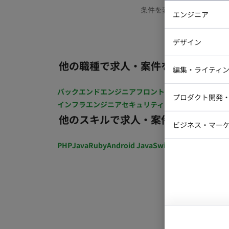
条件を変更するか、もう少
エンジニア
バックエン
デザイン
iOSエンジ
他の職種で求人・案件を探す
Webデザイ
インフラエ
編集・ライティ
テストエン
Webコーダ
グラフィッ
バックエンドエンジニア
フロントエンジニア
iOSエン
プロダクト開発
ラストレー
インフラエンジニア
セキュリティエンジニア
テストエ
編集者・翻
他のスキルで求人・案件を探す
Webディ
ビジネス・マーケ
クトマネー
マーケター
PHP
Java
Ruby
Android Java
Swift
開発ディレクショ
システムコ
コンサルタ
プロンプト