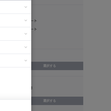
稼働形態
フルリモート
ア
一部リモート
ティブディレク
常駐
ジニア
エリア
イエンティスト
選択する
スキル
LINE設計/運用
選択する