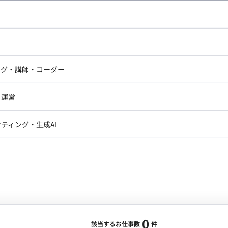
し広い条件設定で検索してみてください。
ドエンジニア
フロントエンジニア
ニア・Androidエンジニア
ゲームプログラマ・エンジニ
アートディレクター・クリエイ
ナー・UI/UXデザイナー
ンジニア
セキュリティエンジニア
ング・講師・コーダー
ター
ジニア・テクニカルサポート
AIエンジニア・機械学習エン
ー
Webライター
クデザイナー・CGデザイナー・イ
ジニア・Androidエンジニア
ゲームプログラマ・エンジニア
・運営
ター
ンジニア・テクニカルサポート
AIエンジニア・機械学習エンジニア
訳・その他ライター
レクター・プロデューサー・プロジェ
データアナリスト・データサ
ティング・生成AI
ジャー
・メディア運用
DX推進
ン
Unity
Objective-C
Python
ンサルタント・ITコンサルタント
ント・企画・セールス
採用・組織開発・制度設計
エンジニアリング
0
該当するお仕事数
件