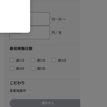
単価
円／月 〜
円／月
最低稼働日数
週1日
週2日
週3日
週4日
週5日
こだわり
高単価案件
選択する