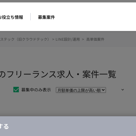
お役立ち情報
募集案件
ステック（旧クラウドテック）
>
LINE設計/運用
>
高単価案件
案件のフリーランス求人・案件一覧
募集中のみ表示
仕事は見つかりませんでした。
する