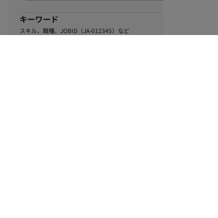
キーワード
スキル、職種、JOBID（JA-012345）など
0
該当するお仕事数
件
この条件で絞り込む
ル
利用規約
個人情報保護方針
サイトマップ