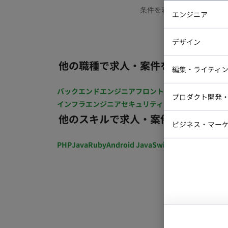
条件を変更するか、もう少
エンジニア
バックエン
デザイン
iOSエンジ
他の職種で求人・案件を探す
Webデザイ
インフラエ
編集・ライティ
テストエン
Webコーダ
グラフィッ
バックエンドエンジニア
フロントエンジニア
iOSエン
プロダクト開発
ラストレー
インフラエンジニア
セキュリティエンジニア
テストエ
編集者・翻
他のスキルで求人・案件を探す
Webディ
ビジネス・マーケ
クトマネー
マーケター
PHP
Java
Ruby
Android Java
Swift
開発ディレクショ
システムコ
コンサルタ
プロンプト