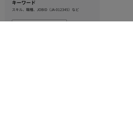
キーワード
スキル、職種、JOBID（JA-012345）など
1
該当するお仕事数
件
この条件で絞り込む
ル
利用規約
個人情報保護方針
サイトマップ