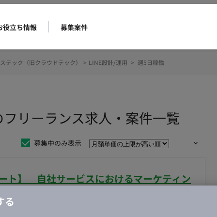
お役立ち情報
募集案件
ステック（旧クラウドテック）
>
LINE設計/運用
>
週5日稼働
稼働のフリーランス求人・案件一覧
募集中のみ表示
モート】 自社サービスにおけるマーケティン
する