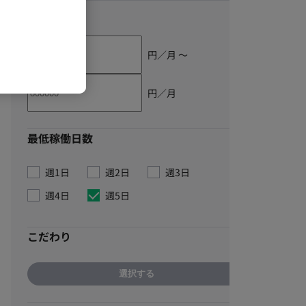
単価
円／月 〜
円／月
最低稼働日数
週1日
週2日
週3日
週4日
週5日
こだわり
選択する