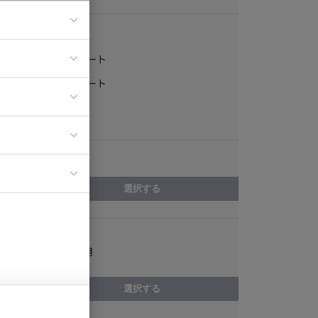
稼働形態
フルリモート
ア
一部リモート
ティブディレク
常駐
ジニア
エリア
イエンティスト
選択する
スキル
LINE設計/運用
選択する