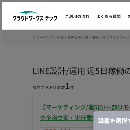
ご利用の流れ
よくある質問
フリーランス・副業・業務委託の求人情報ならクラウドワーク
LINE設計/運用 週5日
1
該当するお仕事数
件
【マーケティング/週5日/一部リ
グ企画立案・実行業務案件
職種を選択