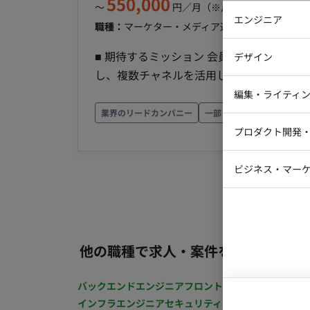
550,000
〜
円／月
（※月160時間稼働の場
エンジニア
職種：
マーケター・メディア運用
スキル：
データ
バックエン
■ 期待するミッション 会員制サービスの
デザイン
iOSエンジ
し、複数チャネルを活用したマーケティン
Webデザイ
ています。 ■ 業務内容・担当工程 【マーケティング施策の企画・推進】 売上目標・KPIを踏まえた
インフラエ
編集・ライティ
マーケティング施策の企画・推進、および
業界のリードカンパニー
一部リモート勤務可
テストエン
Webコーダ
グラフィッ
企画・実行。 【集客施策の企画・改善・分析】 動画コンテンツおよびSNSを活用した集客施策の
プロダクト開発
ラストレー
編集者・翻
企画・改善、ならびにSNSデータ、会員データ
Webディ
ト・コミュニティの運営】 セミナー、イベン
ビジネス・マーケ
クトマネー
務改善】 AIツール等を活用したマーケティング業務の改善。 ■ 働き方 
マーケター
システムコ
ト稼働：一部リモート（週に1度出社想定
コンサルタ
プロンプト
他の職種で求人・案件を探す
バックエンドエンジニア
フロントエンジニア
iOSエン
インフラエンジニア
セキュリティエンジニア
テストエ