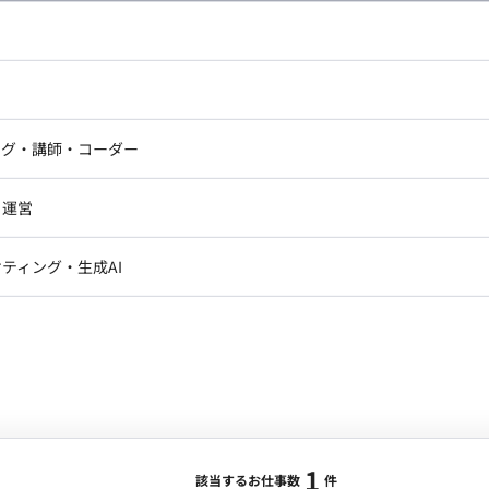
合・税別）
分析
エリア：
六本木一丁目駅
最低稼働日数：
週5日
ドエンジニア
フロントエンジニア
さらなる成長に向けて売上・会員獲得・会員定着を推進
ニア・Androidエンジニア
ゲームプログラマ・エンジニ
グ施策の企画・実行を自走して牽引する役割が期待され
アートディレクター・クリエイ
ナー・UI/UXデザイナー
ンジニア
セキュリティエンジニア
ング・講師・コーダー
ター
会員獲得から定着までを見据えたマーケティング施策の
ジニア・テクニカルサポート
AIエンジニア・機械学習エン
ー
Webライター
クデザイナー・CGデザイナー・イ
・運営
ター
訳・その他ライター
等を活用した分析および改善施策の実行。 【イベン
レクター・プロデューサー・プロジェ
データアナリスト・データサ
ト、会員向けコミュニティ施策の企画・運営。 【業
ティング・生成AI
ジャー
・ 稼働量：週5日 ・ リモー
1
・メディア運用
DX推進
ンサルタント・ITコンサルタント
）
ント・企画・セールス
採用・組織開発・制度設計
エンジニアリング
ジニア・Androidエンジニア
ゲームプログラマ・エンジニア
1
ンジニア・テクニカルサポート
AIエンジニア・機械学習エンジニア
該当するお仕事数
件