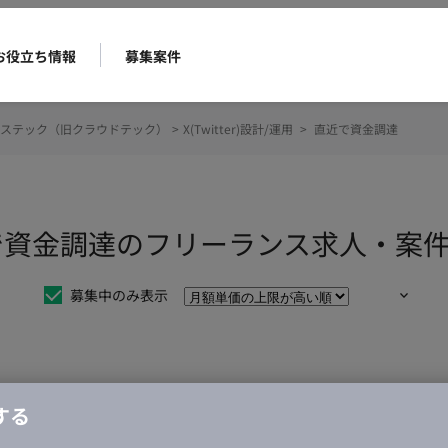
お役立ち情報
募集案件
ステック（旧クラウドテック）
>
X(Twitter)設計/運用
>
直近で資金調達
用 直近で資金調達のフリーランス求人・案
募集中のみ表示
仕事は見つかりませんでした。
する