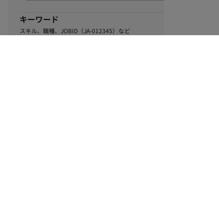
キーワード
スキル、職種、JOBID（JA-012345）など
0
該当するお仕事数
件
この条件で絞り込む
ル
利用規約
個人情報保護方針
サイトマップ