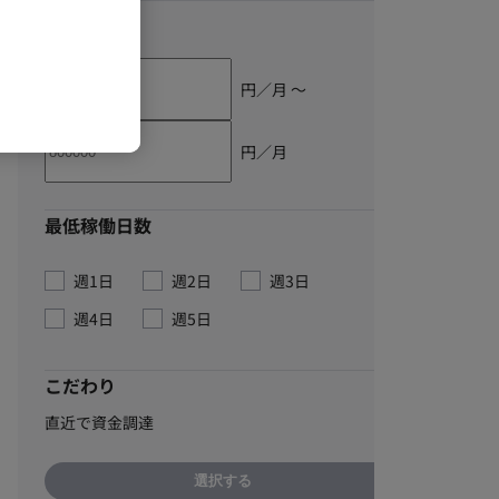
単価
円／月 〜
円／月
最低稼働日数
週1日
週2日
週3日
週4日
週5日
こだわり
直近で資金調達
選択する