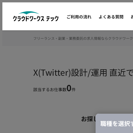
ご利用の流れ
よくある質問
フリーランス・副業・業務委託の求人情報ならクラウドワーク
X(Twitter)設計/運
0
該当するお仕事数
件
お探しの条件のお
職種を選択