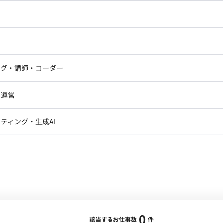
し広い条件設定で検索してみてください。
ドエンジニア
フロントエンジニア
ニア・Androidエンジニア
ゲームプログラマ・エンジニ
アートディレクター・クリエイ
ナー・UI/UXデザイナー
ンジニア
セキュリティエンジニア
ング・講師・コーダー
ター
ジニア・テクニカルサポート
AIエンジニア・機械学習エン
ー
Webライター
クデザイナー・CGデザイナー・イ
ジニア・Androidエンジニア
ゲームプログラマ・エンジニア
・運営
ター
ンジニア・テクニカルサポート
AIエンジニア・機械学習エンジニア
訳・その他ライター
レクター・プロデューサー・プロジェ
データアナリスト・データサ
ティング・生成AI
ジャー
・メディア運用
DX推進
ン
Unity
Objective-C
Python
ンサルタント・ITコンサルタント
ント・企画・セールス
採用・組織開発・制度設計
エンジニアリング
0
該当するお仕事数
件