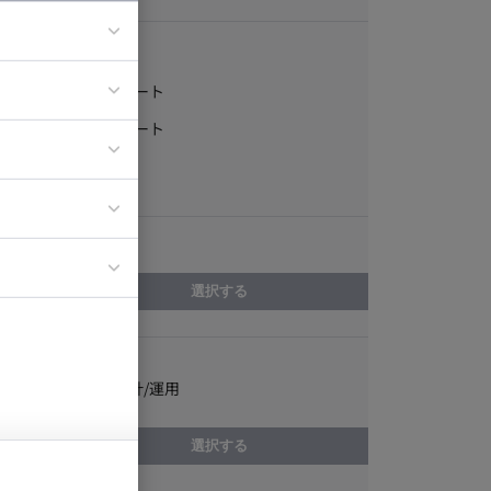
稼働形態
フルリモート
ア
一部リモート
ティブディレク
常駐
ジニア
エリア
イエンティスト
選択する
スキル
X(Twitter)設計/運用
選択する