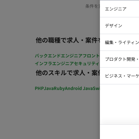
条件を変更するか、もう少
エンジニア
バックエン
デザイン
iOSエンジ
他の職種で求人・案件を探す
Webデザイ
インフラエ
編集・ライティ
テストエン
Webコーダ
グラフィッ
バックエンドエンジニア
フロントエンジニア
iOSエン
プロダクト開発
ラストレー
インフラエンジニア
セキュリティエンジニア
テストエ
編集者・翻
他のスキルで求人・案件を探す
Webディ
ビジネス・マーケ
クトマネー
マーケター
PHP
Java
Ruby
Android Java
Swift
開発ディレクショ
システムコ
コンサルタ
プロンプト