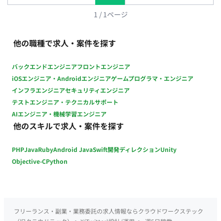
方 ・ 稼働量：週5日 ・ リモート稼働：一部リモート（週に1度
出社想定）
1
/
1
ページ
他の職種で求人・案件を探す
バックエンドエンジニア
フロントエンジニア
iOSエンジニア・Androidエンジニア
ゲームプログラマ・エンジニア
インフラエンジニア
セキュリティエンジニア
テストエンジニア・テクニカルサポート
AIエンジニア・機械学習エンジニア
他のスキルで求人・案件を探す
PHP
Java
Ruby
Android Java
Swift
開発ディレクション
Unity
Objective-C
Python
フリーランス・副業・業務委託の求人情報ならクラウドワークステック