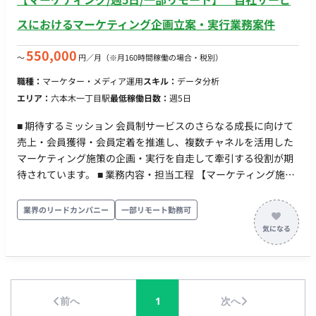
スにおけるマーケティング企画立案・実行業務案件
550,000
〜
円／月
（※月160時間稼働の場合・税別）
職種：
マーケター・メディア運用
スキル：
データ分析
エリア：
六本木一丁目駅
最低稼働日数：
週5日
■ 期待するミッション 会員制サービスのさらなる成長に向けて
売上・会員獲得・会員定着を推進し、複数チャネルを活用した
マーケティング施策の企画・実行を自走して牽引する役割が期
待されています。 ■ 業務内容・担当工程 【マーケティング施策
の企画・推進】 売上目標・KPIを踏まえたマーケティング施策
の企画・推進、および会員獲得から定着までを見据えたマーケ
業界のリードカンパニー
一部リモート勤務可
ティング施策の企画・実行。 【集客施策の企画・改善・分析】
動画コンテンツおよびSNSを活用した集客施策の企画・改善、
ならびにSNSデータ、会員データ等を活用した分析および改善
施策の実行。 【イベント・コミュニティの運営】 セミナー、イ
ベント、会員向けコミュニティ施策の企画・運営。 【業務改
前へ
1
次へ
善】 AIツール等を活用したマーケティング業務の改善。 ■ 働き