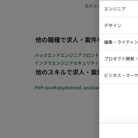
条件を変更するか、もう少
エンジニア
バックエン
デザイン
iOSエンジ
他の職種で求人・案件を探す
Webデザイ
インフラエ
編集・ライティ
テストエン
Webコーダ
グラフィッ
バックエンドエンジニア
フロントエンジニア
iOSエン
プロダクト開発
ラストレー
インフラエンジニア
セキュリティエンジニア
テストエ
編集者・翻
他のスキルで求人・案件を探す
Webディ
ビジネス・マーケ
クトマネー
マーケター
PHP
Java
Ruby
Android Java
Swift
開発ディレクショ
システムコ
コンサルタ
プロンプト