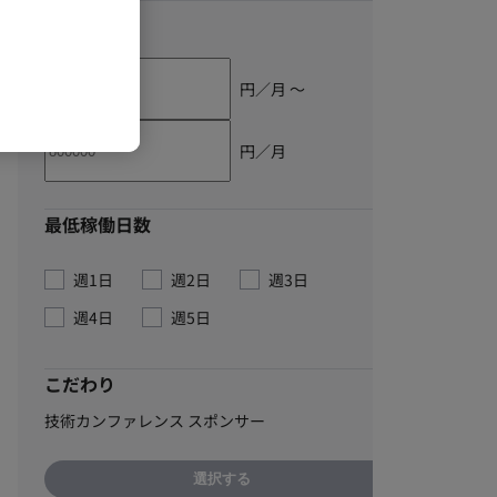
単価
円／月 〜
円／月
最低稼働日数
週1日
週2日
週3日
週4日
週5日
こだわり
技術カンファレンス スポンサー
選択する