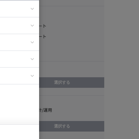
稼働形態
フルリモート
ア
一部リモート
ティブディレク
常駐
ジニア
エリア
イエンティスト
選択する
スキル
Instagram設計/運用
選択する