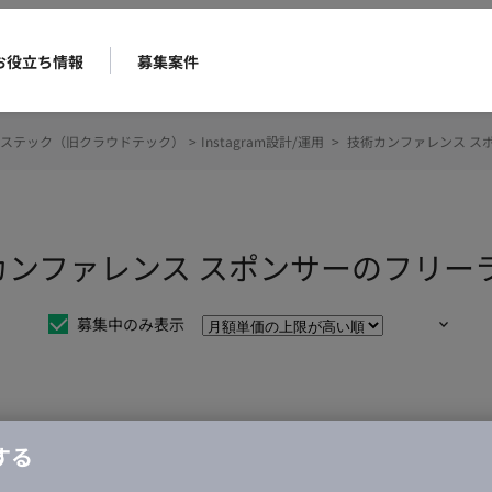
お役立ち情報
募集案件
ステック（旧クラウドテック）
>
Instagram設計/運用
>
技術カンファレンス ス
 技術カンファレンス スポンサーのフ
募集中のみ表示
仕事は見つかりませんでした。
する