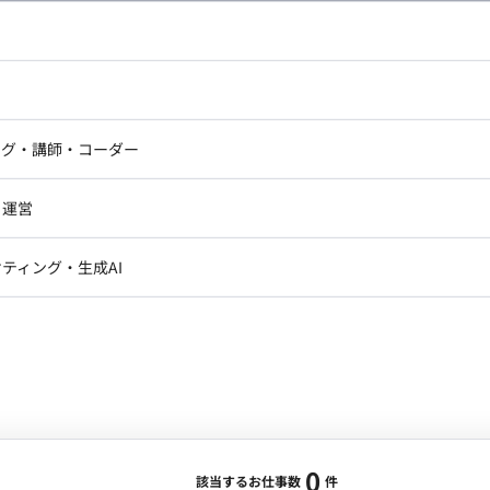
し広い条件設定で検索してみてください。
ドエンジニア
フロントエンジニア
ニア・Androidエンジニア
ゲームプログラマ・エンジニ
アートディレクター・クリエイ
ナー・UI/UXデザイナー
ンジニア
セキュリティエンジニア
ング・講師・コーダー
ター
ジニア・テクニカルサポート
AIエンジニア・機械学習エン
ー
Webライター
クデザイナー・CGデザイナー・イ
ジニア・Androidエンジニア
ゲームプログラマ・エンジニア
・運営
ター
ンジニア・テクニカルサポート
AIエンジニア・機械学習エンジニア
訳・その他ライター
レクター・プロデューサー・プロジェ
データアナリスト・データサ
ティング・生成AI
ジャー
・メディア運用
DX推進
ン
Unity
Objective-C
Python
ンサルタント・ITコンサルタント
ント・企画・セールス
採用・組織開発・制度設計
エンジニアリング
0
該当するお仕事数
件