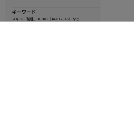
キーワード
スキル、職種、JOBID（JA-012345）など
0
該当するお仕事数
件
この条件で絞り込む
ル
利用規約
個人情報保護方針
サイトマップ