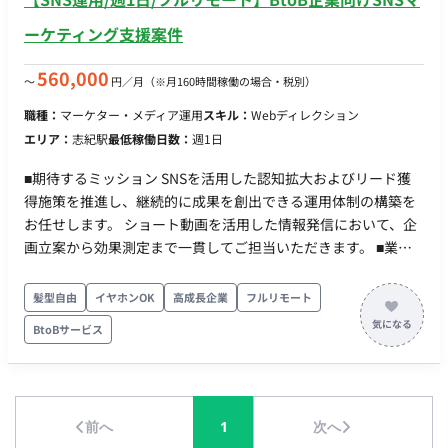
ーケティング支援案件
560,000
〜
円／月
（※月160時間稼働の場合・税別）
職種：
マーケター・メディア運用
スキル：
Webディレクション
エリア：
志紀駅
最低稼働日数：
週1日
■期待するミッション SNSを活用した認知拡大およびリード獲
得施策を推進し、継続的に成果を創出できる運用体制の構築を
お任せします。 ショート動画を活用した情報発信において、企
画立案から効果測定まで一貫してご担当いただきます。 ■業務
内容・担当工程 【SNS戦略立案】 ・SNS運用方針の策定 ・ター
ゲット設計 ・投稿企画の立案 【動画コンテンツ企画】 ・
髪型自由
イヤホンOK
高成長企業
フルリモート
Instagram向け動画の企画 ・YouTube向け動画の企画 ・ショー
BtoBサービス
ト動画の構成案作成 ・月8本程度の動画企画立案 【ディレクシ
ョン】 ・撮影担当との連携 ・動画編集担当へのディレクション
・制作進行管理 【効果測定・改善】 ・投稿データの分析 ・改
善施策の立案 ・レポーティング ■働き方 ・稼働量：週1日 ・リ
前へ
1
次へ
モート稼働：フルリモート ・フレックス稼働：相談可能