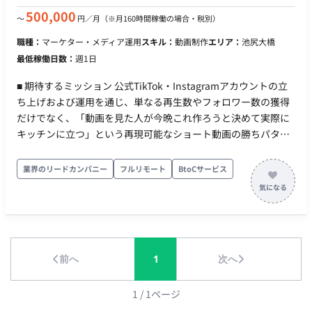
500,000
〜
円／月
（※月160時間稼働の場合・税別）
職種：
マーケター・メディア運用
スキル：
動画制作
エリア：
池尻大橋
最低稼働日数：
週1日
■ 期待するミッション 公式TikTok・Instagramアカウントの立
ち上げおよび運用を通じ、単なる再生数やフォロワー数の獲得
だけでなく、「動画を見た人が今晩これ作ろうと決めて実際に
キッチンに立つ」という再現可能なショート動画の勝ちパター
ン（型）を発見・言語化し、投稿・検証のプロセスを自律的に
推進していただくことを期待しています。 ■ 業務内容 ・ショー
業界のリードカンパニー
フルリモート
BtoCサービス
ト動画（TikTok・Instagramリール）の企画・撮影 ・編集・投
稿までを一気通貫で実行（月8本〜） ・TikTokおよびInstagram
リールの両面に最適化した二次配信調整（音源、キャプショ
ン、冒頭の作り方等の変更） ・判定基準を設定した週次での検
証運用および振りかえり ・成功事例の言語化および再現可能な
前へ
1
次へ
企画テンプレートへの落とし込み ■ 働き方 ・ 稼働量：週1～3日
（作業スピード・質に応じて要相談） ・ リモート稼働：フルリ
モート ・ フレックス稼働：可能 ■エントリー時の記載事項（必
1
/
1
ページ
須） ・動画編集8本＋アカウント運用16本の作業工数（週〇時