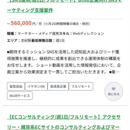
ーケティング支援案件
560,000
〜
円／月
（※月160時間稼働の場合・税別）
職種：
マーケター・メディア運用
スキル：
Webディレクション
エリア：
志紀駅
最低稼働日数：
週1日
■期待するミッション SNSを活用した認知拡大およびリード獲
得施策を推進し、継続的に成果を創出できる運用体制の構築を
お任せします。 ショート動画を活用した情報発信において、企
画立案から効果測定まで一貫してご担当いただきます。 ■業務
内容・担当工程 【SNS戦略立案】 ・SNS運用方針の策定 ・ター
ゲット設計 ・投稿企画の立案 【動画コンテンツ企画】 ・
髪型自由
イヤホンOK
高成長企業
フルリモート
Instagram向け動画の企画 ・YouTube向け動画の企画 ・ショー
BtoBサービス
ト動画の構成案作成 ・月8本程度の動画企画立案 【ディレクシ
ョン】 ・撮影担当との連携 ・動画編集担当へのディレクション
・制作進行管理 【効果測定・改善】 ・投稿データの分析 ・改
【ECコンサルティング/週1日/フルリモート】アクセサ
善施策の立案 ・レポーティング ■働き方 ・稼働量：週1日 ・リ
モート稼働：フルリモート ・フレックス稼働：相談可能
リー・雑貨系ECサイトのコンサルティングおよびマー