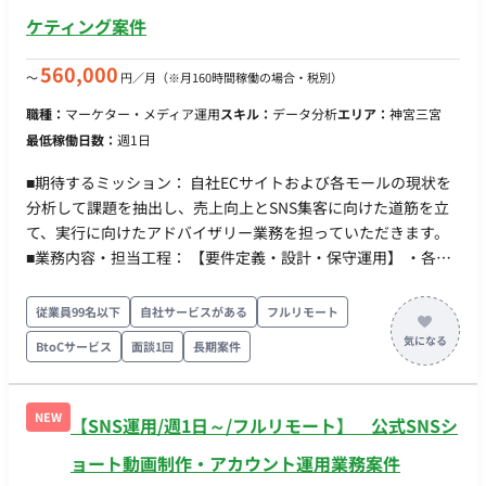
ケティング案件
560,000
〜
円／月
（※月160時間稼働の場合・税別）
職種：
マーケター・メディア運用
スキル：
データ分析
エリア：
神宮三宮
最低稼働日数：
週1日
■期待するミッション： 自社ECサイトおよび各モールの現状を
分析して課題を抽出し、売上向上とSNS集客に向けた道筋を立
て、実行に向けたアドバイザリー業務を担っていただきます。
■業務内容・担当工程： 【要件定義・設計・保守運用】 ・各種
ECサイト・モールの現状分析および改善課題の洗い出し ・売上
向上を目的としたマーケティング戦略の立案および提案 ・
従業員99名以下
自社サービスがある
フルリモート
SNS（Instagram、TikTokなど）を活用した集客戦略の策定 ・
BtoCサービス
面談1回
長期案件
各種施策の実行に向けた、社内スタッフへのディレクション ・
定期的なミーティングを通じた戦略コンサルティングおよびア
ドバイザリー業務 ■チーム体制： ・記載なし（※主にクライア
NEW
【SNS運用/週1日～/フルリモート】 公式SNSシ
ント側の代表者様、および現場スタッフ様と連携していただき
ます） ■働き方： ・稼働量：週1日（月32時間程度を想定） ・
ョート動画制作・アカウント運用業務案件
リモート稼働：フルリモート可能 ・フレックス稼働：可能