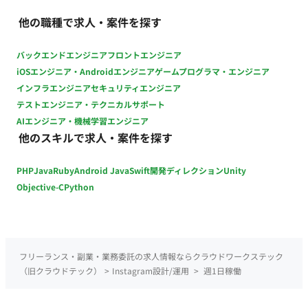
間/月〇時間など） ・実際の調理動画や画像、アカウント運用実
他の職種で求人・案件を探す
績など記載のポートフォリオの添付
バックエンドエンジニア
フロントエンジニア
iOSエンジニア・Androidエンジニア
ゲームプログラマ・エンジニア
インフラエンジニア
セキュリティエンジニア
テストエンジニア・テクニカルサポート
AIエンジニア・機械学習エンジニア
他のスキルで求人・案件を探す
PHP
Java
Ruby
Android Java
Swift
開発ディレクション
Unity
Objective-C
Python
フリーランス・副業・業務委託の求人情報ならクラウドワークステック
（旧クラウドテック）
>
Instagram設計/運用
>
週1日稼働