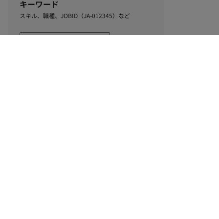
キーワード
スキル、職種、JOBID（JA-012345）など
0
該当するお仕事数
件
この条件で絞り込む
ル
利用規約
個人情報保護方針
サイトマップ