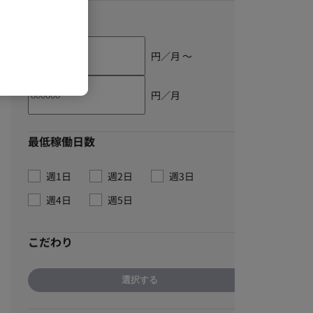
単価
円／月 〜
円／月
最低稼働日数
週1日
週2日
週3日
週4日
週5日
こだわり
選択する