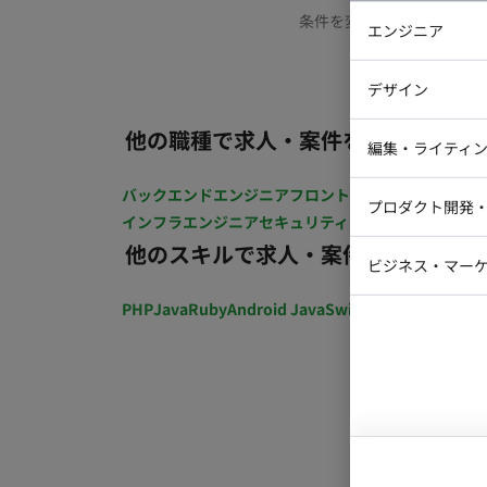
条件を変更するか、もう少
エンジニア
バックエン
デザイン
iOSエンジ
他の職種で求人・案件を探す
Webデザイ
インフラエ
編集・ライティ
テストエン
Webコーダ
グラフィッ
バックエンドエンジニア
フロントエンジニア
iOSエン
プロダクト開発
ラストレー
インフラエンジニア
セキュリティエンジニア
テストエ
編集者・翻
他のスキルで求人・案件を探す
Webディ
ビジネス・マーケ
クトマネー
マーケター
PHP
Java
Ruby
Android Java
Swift
開発ディレクショ
システムコ
コンサルタ
プロンプト