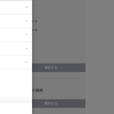
稼働形態
フルリモート
ア
一部リモート
ティブディレク
常駐
ジニア
エリア
イエンティスト
選択する
スキル
Instagram設計/運用
選択する