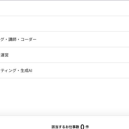
し広い条件設定で検索してみてください。
ドエンジニア
フロントエンジニア
ニア・Androidエンジニア
ゲームプログラマ・エンジニ
アートディレクター・クリエイ
ナー・UI/UXデザイナー
ンジニア
セキュリティエンジニア
ング・講師・コーダー
ター
ジニア・テクニカルサポート
AIエンジニア・機械学習エン
ー
Webライター
クデザイナー・CGデザイナー・イ
ジニア・Androidエンジニア
ゲームプログラマ・エンジニア
・運営
ター
ンジニア・テクニカルサポート
AIエンジニア・機械学習エンジニア
訳・その他ライター
レクター・プロデューサー・プロジェ
データアナリスト・データサ
ティング・生成AI
ジャー
・メディア運用
DX推進
ン
Unity
Objective-C
Python
ンサルタント・ITコンサルタント
ント・企画・セールス
採用・組織開発・制度設計
エンジニアリング
0
該当するお仕事数
件