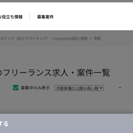
お役立ち情報
募集案件
ステック（旧クラウドテック）
>
Instagram設計/運用
>
常駐
 常駐のフリーランス求人・案件一覧
募集中のみ表示
仕事は見つかりませんでした。
する