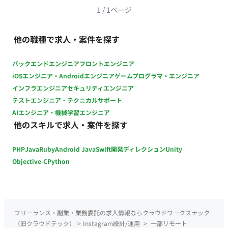
出社想定）
1
/
1
ページ
他の職種で求人・案件を探す
バックエンドエンジニア
フロントエンジニア
iOSエンジニア・Androidエンジニア
ゲームプログラマ・エンジニア
インフラエンジニア
セキュリティエンジニア
テストエンジニア・テクニカルサポート
AIエンジニア・機械学習エンジニア
他のスキルで求人・案件を探す
PHP
Java
Ruby
Android Java
Swift
開発ディレクション
Unity
Objective-C
Python
フリーランス・副業・業務委託の求人情報ならクラウドワークステック
（旧クラウドテック）
>
Instagram設計/運用
>
一部リモート