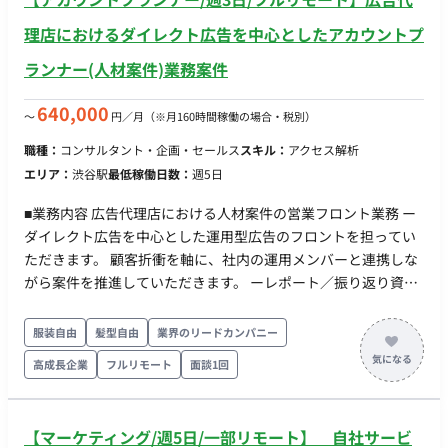
理店におけるダイレクト広告を中心としたアカウントプ
ランナー(人材案件)業務案件
640,000
〜
円／月
（※月160時間稼働の場合・税別）
職種：
コンサルタント・企画・セールス
スキル：
アクセス解析
エリア：
渋谷駅
最低稼働日数：
週5日
■業務内容 広告代理店における人材案件の営業フロント業務 ー
ダイレクト広告を中心とした運用型広告のフロントを担ってい
ただきます。 顧客折衝を軸に、社内の運用メンバーと連携しな
がら案件を推進していただきます。 ーレポート／振り返り資料
作成／社内外のデイリーコミュニケーション／CRディレクショ
ン ■求める人物像（スタンス・マインド） ・オーナーシップ：
服装自由
髪型自由
業界のリードカンパニー
運用チームに任せきりにせず、案件のゴール達成まで「自分ご
高成長企業
フルリモート
面談1回
と」として伴走できる。業務委託でも“外注”ではなく“チームの
一員”として動ける ・クライアント事業目線：広告数値の改善
に留まらず、クライアントの事業KPIから逆算して提案できる。
【マーケティング/週5日/一部リモート】 自社サービ
人材ビジネスの構造に理解が深い。 ・スピード×丁寧さ：日中