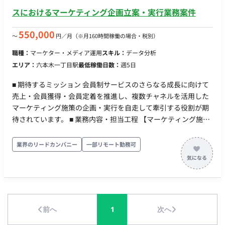
の即レス・こまめな報連相を苦にせず、レスポンスの速さを信
スにおけるマーケティング企画立案・実行業務案件
頼構築の武器にできる ・ハブとしての協働姿勢：社内運用メン
バーとクライアントの間に立ちアカウントリーディングの立ち
550,000
〜
円／月
（※月160時間稼働の場合・税別）
回りができる。 ・自走力・段取り力：限られた稼働時間の中で
職種：
マーケター・メディア運用
スキル：
データ分析
自分で優先順位をつけて進められる ・素直さ・アップデート意
エリア：
六本木一丁目駅
最低稼働日数：
週5日
欲：フィードバックや弊社の優先度などの意向も受け止め、や
り方を柔軟に変えられる ■ チーム体制 フロント体制：本ポジシ
■ 期待するミッション 会員制サービスのさらなる成長に向けて
ョンの担当プランナー 1名（1社専任コミット） バックオフィ
売上・会員獲得・会員定着を推進し、複数チャネルを活用した
ス・サポート：社内の広告専任コンサルタント（運用担当）お
マーケティング施策の企画・実行を自走して牽引する役割が期
よびクリエイティブ制作チーム ■稼働について 開始日：即日 リ
待されています。 ■ 業務内容・担当工程 【マーケティング施策
モート可否：参画当初は出社いただき、その後フルリモート可
の企画・推進】 売上目標・KPIを踏まえたマーケティング施策
働き方：月80時間程度 PC：貸与品使用
の企画・推進、および会員獲得から定着までを見据えたマーケ
業界のリードカンパニー
一部リモート勤務可
ティング施策の企画・実行。 【集客施策の企画・改善・分析】
動画コンテンツおよびSNSを活用した集客施策の企画・改善、
ならびにSNSデータ、会員データ等を活用した分析および改善
施策の実行。 【イベント・コミュニティの運営】 セミナー、イ
ベント、会員向けコミュニティ施策の企画・運営。 【業務改
前へ
1
次へ
善】 AIツール等を活用したマーケティング業務の改善。 ■ 働き
方 ・ 稼働量：週5日 ・ リモート稼働：一部リモート（週に1度