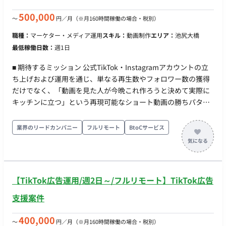
方 ・ 稼働量：週5日 ・ リモート稼働：一部リモート（週に1度
出社想定）
500,000
〜
円／月
（※月160時間稼働の場合・税別）
職種：
マーケター・メディア運用
スキル：
動画制作
エリア：
池尻大橋
最低稼働日数：
週1日
■ 期待するミッション 公式TikTok・Instagramアカウントの立
ち上げおよび運用を通じ、単なる再生数やフォロワー数の獲得
だけでなく、「動画を見た人が今晩これ作ろうと決めて実際に
キッチンに立つ」という再現可能なショート動画の勝ちパター
ン（型）を発見・言語化し、投稿・検証のプロセスを自律的に
推進していただくことを期待しています。 ■ 業務内容 ・ショー
業界のリードカンパニー
フルリモート
BtoCサービス
ト動画（TikTok・Instagramリール）の企画・撮影 ・編集・投
稿までを一気通貫で実行（月8本〜） ・TikTokおよびInstagram
リールの両面に最適化した二次配信調整（音源、キャプショ
ン、冒頭の作り方等の変更） ・判定基準を設定した週次での検
【TikTok広告運用/週2日～/フルリモート】TikTok広告
証運用および振りかえり ・成功事例の言語化および再現可能な
企画テンプレートへの落とし込み ■ 働き方 ・ 稼働量：週1～3日
支援案件
（作業スピード・質に応じて要相談） ・ リモート稼働：フルリ
モート ・ フレックス稼働：可能 ■エントリー時の記載事項（必
400,000
〜
円／月
（※月160時間稼働の場合・税別）