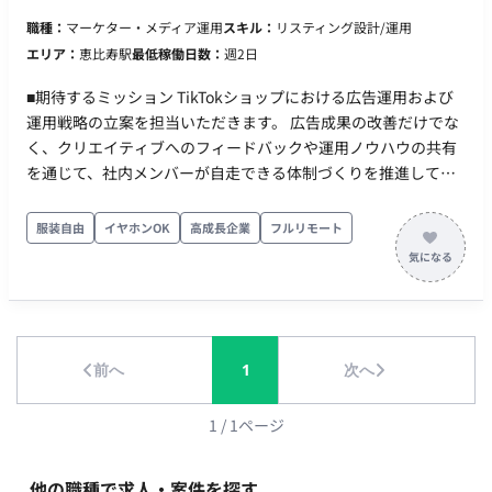
須） ・動画編集8本＋アカウント運用16本の作業工数（週〇時
職種：
マーケター・メディア運用
スキル：
リスティング設計/運用
間/月〇時間など） ・実際の調理動画や画像、アカウント運用実
エリア：
恵比寿駅
最低稼働日数：
週2日
績など記載のポートフォリオの添付
■期待するミッション TikTokショップにおける広告運用および
運用戦略の立案を担当いただきます。 広告成果の改善だけでな
く、クリエイティブへのフィードバックや運用ノウハウの共有
を通じて、社内メンバーが自走できる体制づくりを推進してい
ただくことを期待しています。 ■業務内容・担当工程 【TikTok
広告運用】 ・広告配信設計 ・広告運用および効果分析 ・CPA、
服装自由
イヤホンOK
高成長企業
フルリモート
CVRなどの数値改善施策立案 【クリエイティブ改善提案】 ・広
告クリエイティブの分析 ・制作メンバーへの改善指示 ・訴求や
構成の提案 【TikTokショップ運用支援】 ・TikTokショップ運営
に関するアドバイス ・媒体特性を踏まえた運用改善提案 ・社内
メンバーへのノウハウ共有 【定例ミーティング】 ・運用状況の
前へ
1
次へ
報告 ・改善施策の提案 ・チームとのコミュニケーション ■働き
方 ・稼働量：月60〜80時間／月想定 ・リモート稼働：可能
（フルリモート） ・フレックス稼働：応相談
1
/
1
ページ
他の職種で求人・案件を探す