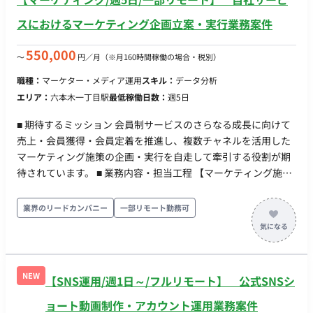
スにおけるマーケティング企画立案・実行業務案件
550,000
〜
円／月
（※月160時間稼働の場合・税別）
職種：
マーケター・メディア運用
スキル：
データ分析
エリア：
六本木一丁目駅
最低稼働日数：
週5日
■ 期待するミッション 会員制サービスのさらなる成長に向けて
売上・会員獲得・会員定着を推進し、複数チャネルを活用した
マーケティング施策の企画・実行を自走して牽引する役割が期
待されています。 ■ 業務内容・担当工程 【マーケティング施策
の企画・推進】 売上目標・KPIを踏まえたマーケティング施策
の企画・推進、および会員獲得から定着までを見据えたマーケ
業界のリードカンパニー
一部リモート勤務可
ティング施策の企画・実行。 【集客施策の企画・改善・分析】
動画コンテンツおよびSNSを活用した集客施策の企画・改善、
ならびにSNSデータ、会員データ等を活用した分析および改善
施策の実行。 【イベント・コミュニティの運営】 セミナー、イ
NEW
【SNS運用/週1日～/フルリモート】 公式SNSシ
ベント、会員向けコミュニティ施策の企画・運営。 【業務改
善】 AIツール等を活用したマーケティング業務の改善。 ■ 働き
ョート動画制作・アカウント運用業務案件