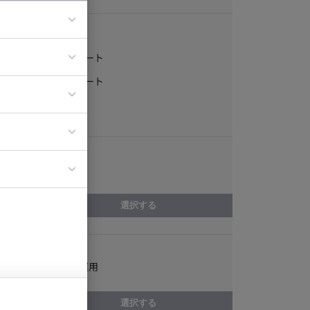
稼働形態
フルリモート
ア
一部リモート
ティブディレク
常駐
ジニア
エリア
イエンティスト
大阪府
選択する
スキル
Tiktok設計/運用
選択する