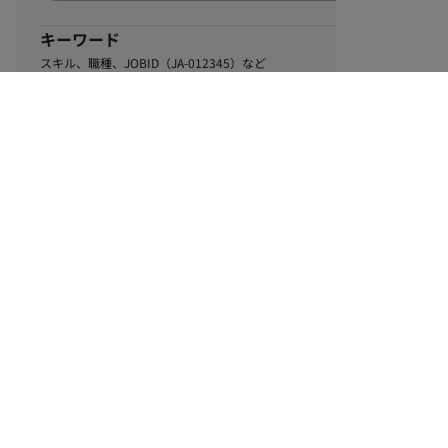
キーワード
スキル、職種、JOBID（JA-012345）など
0
該当するお仕事数
件
この条件で絞り込む
ル
利用規約
個人情報保護方針
サイトマップ