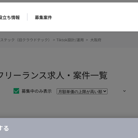
役立ち情報
募集案件
ステック（旧クラウドテック）
>
Tiktok設計/運用
>
大阪府
用のフリーランス求人・案件一覧
募集中のみ表示
仕事は見つかりませんでした。
する