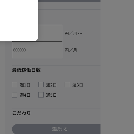
単価
円／月 〜
円／月
最低稼働日数
週1日
週2日
週3日
週4日
週5日
こだわり
選択する