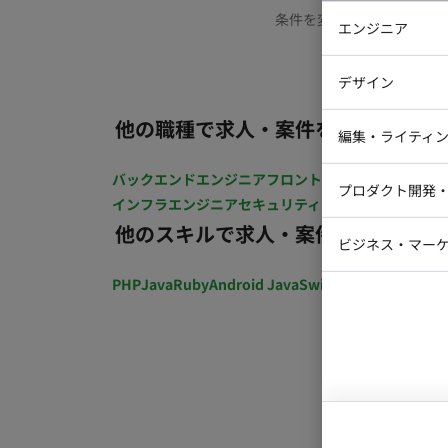
条件を変更するか、もう少
エンジニア
バックエン
デザイン
iOSエンジ
他の職種で求人・案件を探す
Webデザイ
インフラエ
編集・ライティ
テストエン
Webコーダ
グラフィッ
バックエンドエンジニア
フロントエンジニア
iOSエン
プロダクト開発
ラストレー
インフラエンジニア
セキュリティエンジニア
テストエ
編集者・翻
他のスキルで求人・案件を探す
Webディ
ビジネス・マーケ
クトマネー
マーケター
PHP
Java
Ruby
Android Java
Swift
開発ディレクショ
システムコ
コンサルタ
プロンプト