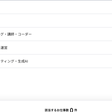
し広い条件設定で検索してみてください。
ドエンジニア
フロントエンジニア
ニア・Androidエンジニア
ゲームプログラマ・エンジニ
アートディレクター・クリエイ
ナー・UI/UXデザイナー
ンジニア
セキュリティエンジニア
ング・講師・コーダー
ター
ジニア・テクニカルサポート
AIエンジニア・機械学習エン
ー
Webライター
クデザイナー・CGデザイナー・イ
ジニア・Androidエンジニア
ゲームプログラマ・エンジニア
・運営
ター
ンジニア・テクニカルサポート
AIエンジニア・機械学習エンジニア
訳・その他ライター
レクター・プロデューサー・プロジェ
データアナリスト・データサ
ティング・生成AI
ジャー
・メディア運用
DX推進
ン
Unity
Objective-C
Python
ンサルタント・ITコンサルタント
ント・企画・セールス
採用・組織開発・制度設計
エンジニアリング
0
該当するお仕事数
件