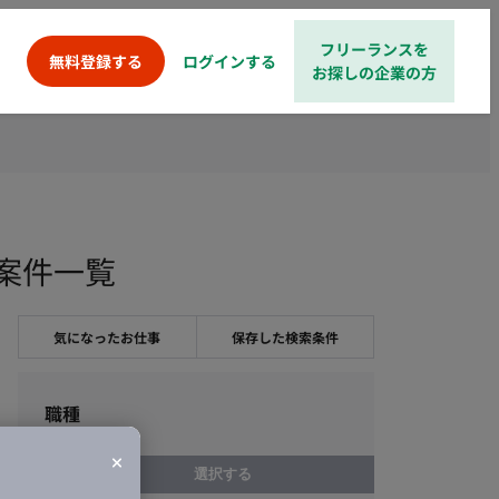
フリーランスを
ログインする
無料登録する
お探しの企業の方
・案件一覧
気になったお仕事
保存した検索条件
職種
選択する