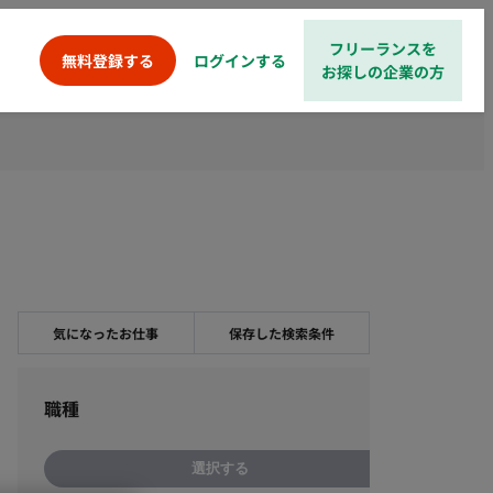
フリーランスを
ログインする
無料登録する
お探しの企業の方
気になったお仕事
保存した検索条件
職種
選択する