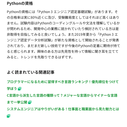
Pythonの資格
Pythonの資格には「Python 3 エンジニア認定基礎試験」があります。そ
の合格率は実に80%近くに及び、受験難易度としてはそれほど高くはあり
ません。試験内容はPythonのコーディングルールや文法を理解しているか
が問われるため、開発中心の業務に就かれていたり検討されている方は是
非取得を目指してみると良いでしょう。また2019年夏から「Python 3 エ
ンジニア認定データ分析試験」が新たな資格として開始されることが発表
されており、まだまだ新しい技術ですが今後のPythonの定着に期待が持て
ると感じられます。興味のある方は先見性を持って情報に聞き耳を立てて
みると、トレンドを先取りできるはずです。
よく読まれている関連記事
プログラマーになるために習得すべき言語ランキング！優先順位をつけて
学ぼう
C言語から派生した言語の種類って？メジャーな言語からマイナーな言語
まで一挙公開
システムエンジニアはやりがいがある！仕事面と職業面から見た魅力とは