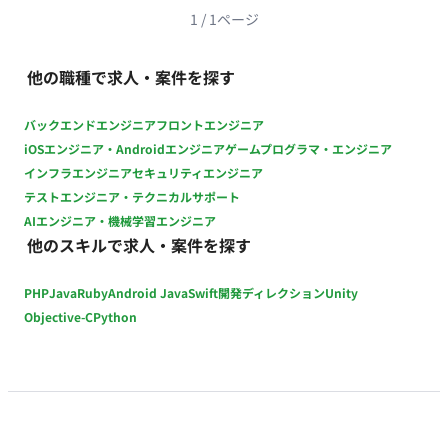
のプロンプトや知識ベースへ自動蓄積するロジックの実装、現
1
/
1
ページ
場（栃木）での要求具体化から実環境へのデプロイまでを推進
します。 担当工程： 要件定義・設計・実装・テスト・保守運用
他の職種で求人・案件を探す
【チーム体制】 ・募集人数：1名 【開発環境】 プログラミン
グ：Python, JavaScript, HTML FW：FastAPI, LangChain,
バックエンドエンジニア
フロントエンジニア
LlamaIndex DB：Qdrant, Memgraph ■ 働き方 ・ 稼働量：週5
iOSエンジニア・Androidエンジニア
ゲームプログラマ・エンジニア
日 ・ リモート稼働：一部リモート ※遠方からのご参画をご検
インフラエンジニア
セキュリティエンジニア
討中の方へ 栃木県内にお住まいでない方に関しては、移動費お
テストエンジニア・テクニカルサポート
よび宿泊費用をカバーする目的として、上記報酬に対してプラ
AIエンジニア・機械学習エンジニア
ス20万円を支給した形でご参画いただくことが可能です。遠方
他のスキルで求人・案件を探す
からのご応募も心よりお待ちしております。
PHP
Java
Ruby
Android Java
Swift
開発ディレクション
Unity
Objective-C
Python