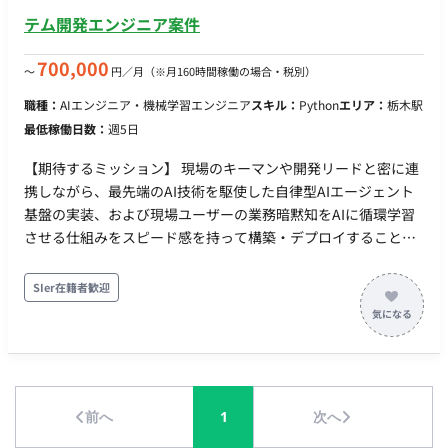
テム開発エンジニア案件
700,000
〜
円／月
（※月160時間稼働の場合・税別）
職種：
AIエンジニア・機械学習エンジニア
スキル：
Python
エリア：
栃木駅
最低稼働日数：
週5日
【期待するミッション】 現場のキーマンや開発リードと密に連
携しながら、最先端のAI技術を駆使した自律型AIエージェント
基盤の実装、および現場ユーザーの業務暗黙知をAIに循環学習
させる仕組みをスピード感を持って構築・デプロイすること。
【業務内容・担当工程】 AIエージェント・RAG基盤の実装・高
度化： ClaudeやAzure OpenAIを用いたLLMアプリケーション
SIer在籍者歓迎
開発、各種RAGの実装・検索精度チューニング、MCPツールを
活用した外部システム・データ連携や共通MCPサーバーの構築
を行います。 ダッシュボード・Web UIの開発：
Python（FastAPI）やQdrant、Memgraphなどを用いたバック
エンド基盤・API構築、およびHTML/JavaScriptを用いたユーザ
前へ
1
次へ
ー向けWeb UIのプロトタイプアプリ開発を行います。 現場実装
サポートと評価循環： ユーザーの判断・修正ログを収集し、AI