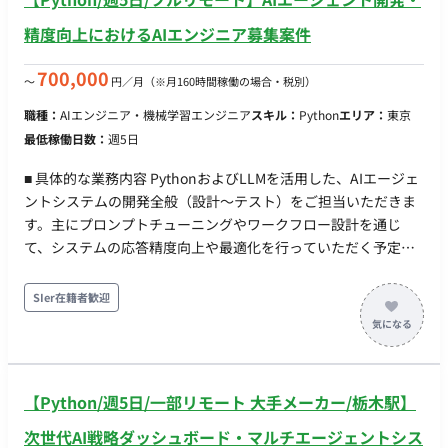
精度向上におけるAIエンジニア募集案件
700,000
〜
円／月
（※月160時間稼働の場合・税別）
職種：
AIエンジニア・機械学習エンジニア
スキル：
Python
エリア：
東京
最低稼働日数：
週5日
■ 具体的な業務内容 PythonおよびLLMを活用した、AIエージェ
ントシステムの開発全般（設計〜テスト）をご担当いただきま
す。主にプロンプトチューニングやワークフロー設計を通じ
て、システムの応答精度向上や最適化を行っていただく予定で
す。 ■ 【期待するミッション】 プロジェクトのAI推進担当とし
て、AIエージェントの開発や精度向上における技術的な貢献を
SIer在籍者歓迎
期待されています。 ■ 【業務内容・担当工程】 【担当工程：設
計・実装・テスト】 ■ 【チーム体制】 ・上位会社社員：複数名
（セットで業務にあたっていただきます） ■ 【開発環境】 ■
【働き方】 ・ 稼働量：週5日（稼働率100%） ・ リモート稼
【Python/週5日/一部リモート 大手メーカー/栃木駅】
働：フルリモート（※関東在住に限る） ・ フレックス稼働：な
し
次世代AI戦略ダッシュボード・マルチエージェントシス