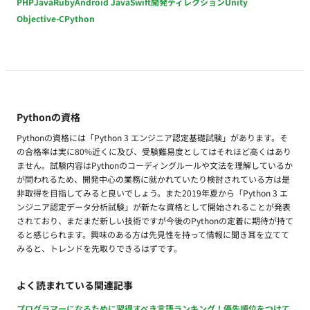
PHP
Java
Ruby
Android Java
Swift
開発ディレクション
Unity
Objective-C
Python
Pythonの資格
Pythonの資格には「Python 3 エンジニア認定基礎試験」があります。そ
の合格率は実に80%近くに及び、受験難易度としてはそれほど高くはあり
ません。試験内容はPythonのコーディングルールや文法を理解しているか
が問われるため、開発中心の業務に就かれていたり検討されている方は是
非取得を目指してみると良いでしょう。また2019年夏から「Python 3 エ
ンジニア認定データ分析試験」が新たな資格として開始されることが発表
されており、まだまだ新しい技術ですが今後のPythonの定着に期待が持て
ると感じられます。興味のある方は先見性を持って情報に聞き耳を立てて
みると、トレンドを先取りできるはずです。
よく読まれている関連記事
プログラマーになるために習得すべき言語ランキング！優先順位をつけて