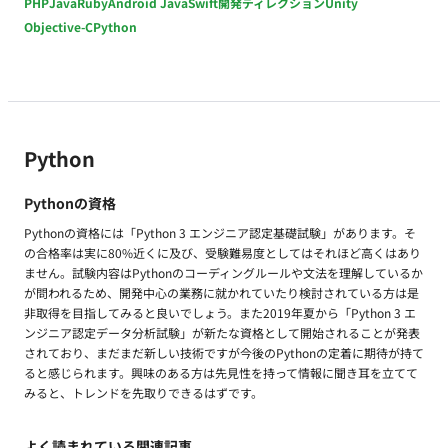
PHP
Java
Ruby
Android Java
Swift
開発ディレクション
Unity
Objective-C
Python
Python
Pythonの資格
Pythonの資格には「Python 3 エンジニア認定基礎試験」があります。そ
の合格率は実に80%近くに及び、受験難易度としてはそれほど高くはあり
ません。試験内容はPythonのコーディングルールや文法を理解しているか
が問われるため、開発中心の業務に就かれていたり検討されている方は是
非取得を目指してみると良いでしょう。また2019年夏から「Python 3 エ
ンジニア認定データ分析試験」が新たな資格として開始されることが発表
されており、まだまだ新しい技術ですが今後のPythonの定着に期待が持て
ると感じられます。興味のある方は先見性を持って情報に聞き耳を立てて
みると、トレンドを先取りできるはずです。
よく読まれている関連記事