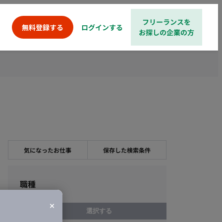
フリーランスを
ログインする
無料登録する
お探しの企業の方
気になったお仕事
保存した検索条件
職種
選択する