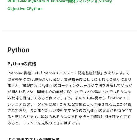
PHP
Java
Ruby
Android Java
Swift
開発ディレクション
Unity
Objective-C
Python
Python
Pythonの資格
Pythonの資格には「Python 3 エンジニア認定基礎試験」があります。そ
の合格率は実に80%近くに及び、受験難易度としてはそれほど高くはあり
ません。試験内容はPythonのコーディングルールや文法を理解しているか
が問われるため、開発中心の業務に就かれていたり検討されている方は是
非取得を目指してみると良いでしょう。また2019年夏から「Python 3 エ
ンジニア認定データ分析試験」が新たな資格として開始されることが発表
されており、まだまだ新しい技術ですが今後のPythonの定着に期待が持て
ると感じられます。興味のある方は先見性を持って情報に聞き耳を立てて
みると、トレンドを先取りできるはずです。
よく読まれている関連記事