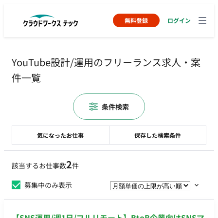
無料登録
ログイン
YouTube設計/運用のフリーランス求人・案
件一覧
条件検索
気になったお仕事
保存した検索条件
2
該当するお仕事数
件
募集中のみ表示
【SNS運用/週1日/フルリモート】BtoB企業向けSNSマ