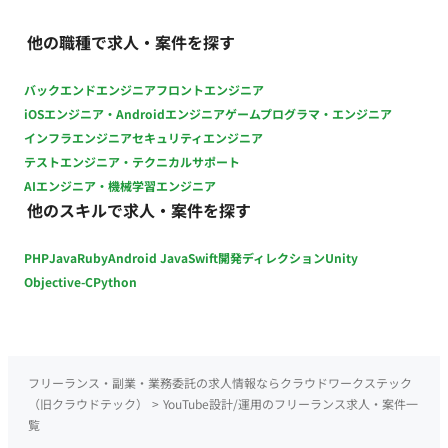
他の職種で求人・案件を探す
バックエンドエンジニア
フロントエンジニア
iOSエンジニア・Androidエンジニア
ゲームプログラマ・エンジニア
インフラエンジニア
セキュリティエンジニア
テストエンジニア・テクニカルサポート
AIエンジニア・機械学習エンジニア
他のスキルで求人・案件を探す
PHP
Java
Ruby
Android Java
Swift
開発ディレクション
Unity
Objective-C
Python
フリーランス・副業・業務委託の求人情報ならクラウドワークステック
（旧クラウドテック）
>
YouTube設計/運用のフリーランス求人・案件一
覧