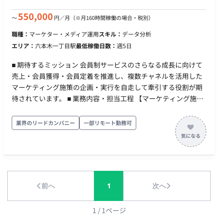
550,000
〜
円／月
（※月160時間稼働の場合・税別）
職種：
マーケター・メディア運用
スキル：
データ分析
エリア：
六本木一丁目駅
最低稼働日数：
週5日
■ 期待するミッション 会員制サービスのさらなる成長に向けて
売上・会員獲得・会員定着を推進し、複数チャネルを活用した
マーケティング施策の企画・実行を自走して牽引する役割が期
待されています。 ■ 業務内容・担当工程 【マーケティング施策
の企画・推進】 売上目標・KPIを踏まえたマーケティング施策
の企画・推進、および会員獲得から定着までを見据えたマーケ
業界のリードカンパニー
一部リモート勤務可
ティング施策の企画・実行。 【集客施策の企画・改善・分析】
動画コンテンツおよびSNSを活用した集客施策の企画・改善、
ならびにSNSデータ、会員データ等を活用した分析および改善
施策の実行。 【イベント・コミュニティの運営】 セミナー、イ
ベント、会員向けコミュニティ施策の企画・運営。 【業務改
前へ
1
次へ
善】 AIツール等を活用したマーケティング業務の改善。 ■ 働き
方 ・ 稼働量：週5日 ・ リモート稼働：一部リモート（週に1度
出社想定）
1
/
1
ページ