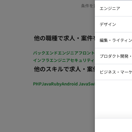
条件を変更するか、もう少
エンジニア
バックエン
デザイン
iOSエンジ
他の職種で求人・案件を探す
Webデザイ
インフラエ
編集・ライティ
テストエン
Webコーダ
グラフィッ
バックエンドエンジニア
フロントエンジニア
iOSエン
プロダクト開発
ラストレー
インフラエンジニア
セキュリティエンジニア
テストエ
編集者・翻
他のスキルで求人・案件を探す
Webディ
ビジネス・マーケ
クトマネー
マーケター
PHP
Java
Ruby
Android Java
Swift
開発ディレクショ
システムコ
コンサルタ
プロンプト