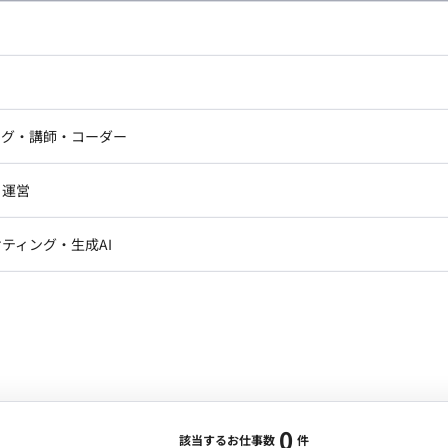
し広い条件設定で検索してみてください。
ドエンジニア
フロントエンジニア
ニア・Androidエンジニア
ゲームプログラマ・エンジニ
アートディレクター・クリエイ
ナー・UI/UXデザイナー
ンジニア
セキュリティエンジニア
ング・講師・コーダー
ター
ジニア・テクニカルサポート
AIエンジニア・機械学習エン
ー
Webライター
クデザイナー・CGデザイナー・イ
ジニア・Androidエンジニア
ゲームプログラマ・エンジニア
・運営
ター
ンジニア・テクニカルサポート
AIエンジニア・機械学習エンジニア
訳・その他ライター
レクター・プロデューサー・プロジェ
データアナリスト・データサ
ティング・生成AI
ジャー
・メディア運用
DX推進
ン
Unity
Objective-C
Python
ンサルタント・ITコンサルタント
ント・企画・セールス
採用・組織開発・制度設計
エンジニアリング
0
該当するお仕事数
件