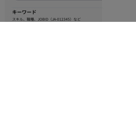
キーワード
スキル、職種、JOBID（JA-012345）など
0
該当するお仕事数
件
この条件で絞り込む
ル
利用規約
個人情報保護方針
サイトマップ