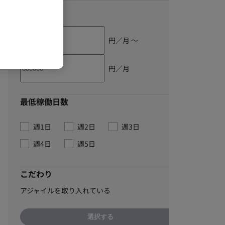
単価
円／月 〜
円／月
最低稼働日数
週1日
週2日
週3日
週4日
週5日
こだわり
アジャイルを取り入れている
選択する