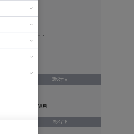
稼働形態
フルリモート
ア
一部リモート
ティブディレク
常駐
ジニア
エリア
イエンティスト
選択する
スキル
YouTube設計/運用
選択する