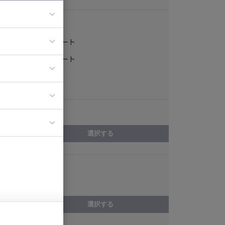
稼働形態
フルリモート
ア
一部リモート
ティブディレク
常駐
ジニア
エリア
イエンティスト
選択する
スキル
PoC
選択する