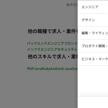
条件を変更するか、もう少
エンジニア
バックエン
デザイン
iOSエンジ
他の職種で求人・案件を探す
Webデザイ
インフラエ
編集・ライティ
テストエン
Webコーダ
グラフィッ
バックエンドエンジニア
フロントエンジニア
iOSエン
プロダクト開発
ラストレー
インフラエンジニア
セキュリティエンジニア
テストエ
編集者・翻
他のスキルで求人・案件を探す
Webディ
ビジネス・マーケ
クトマネー
マーケター
PHP
Java
Ruby
Android Java
Swift
開発ディレクショ
システムコ
コンサルタ
プロンプト