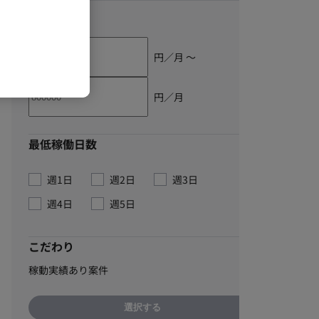
単価
円／月 〜
円／月
最低稼働日数
週1日
週2日
週3日
週4日
週5日
こだわり
稼動実績あり案件
選択する