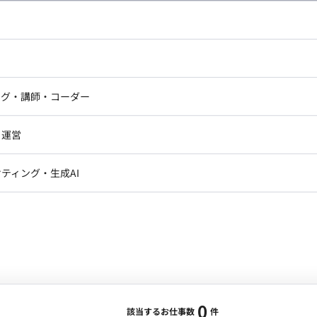
し広い条件設定で検索してみてください。
ドエンジニア
フロントエンジニア
ニア・Androidエンジニア
ゲームプログラマ・エンジニ
アートディレクター・クリエイ
ナー・UI/UXデザイナー
ンジニア
セキュリティエンジニア
ング・講師・コーダー
ター
ジニア・テクニカルサポート
AIエンジニア・機械学習エン
ー
Webライター
クデザイナー・CGデザイナー・イ
ジニア・Androidエンジニア
ゲームプログラマ・エンジニア
・運営
ター
ンジニア・テクニカルサポート
AIエンジニア・機械学習エンジニア
訳・その他ライター
レクター・プロデューサー・プロジェ
データアナリスト・データサ
ティング・生成AI
ジャー
・メディア運用
DX推進
ン
Unity
Objective-C
Python
ンサルタント・ITコンサルタント
ント・企画・セールス
採用・組織開発・制度設計
エンジニアリング
0
該当するお仕事数
件