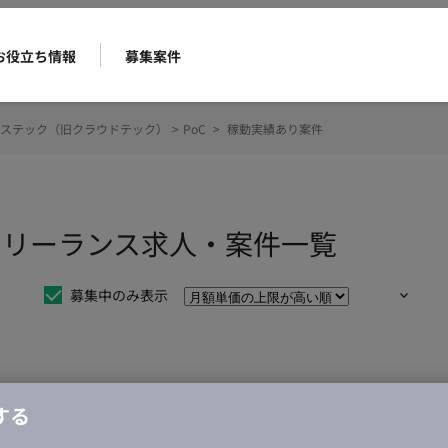
お役立ち情報
募集案件
ステック（旧クラウドテック）
>
PoC
>
稼動実績あり案件
のフリーランス求人・案件一覧
募集中のみ表示
仕事は見つかりませんでした。
する