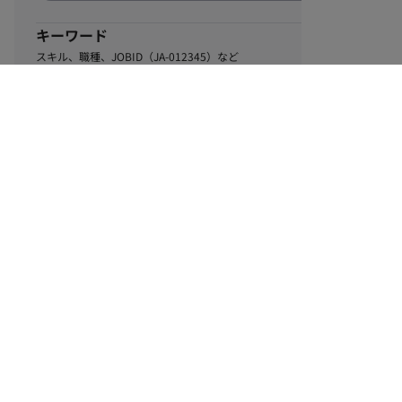
キーワード
スキル、職種、JOBID（JA-012345）など
0
該当するお仕事数
件
この条件で絞り込む
ル
利用規約
個人情報保護方針
サイトマップ