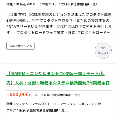
職種：
DX推進
スキル：
その他
エリア：
大府市
最低稼働日数：
週4日
モデルを作成。 - ベンダー選定支援: 提案された内容を評価し、
最適なベンダー等の支援会社の選定を支援。 - ROI（投資対効
【仕事内容】 DX戦略本部のビジョンを踏まえたプロダクト成長
果）モデルの作成: 各戦術の費用対効果を定量的に評価するため
戦略を理解し、担当プロダクトを成長させるための複数施策の
のROIモデルを作成し、経営層への説明・合意形成を行う。 - 経
PDCAをリードいただきます。具体的には以下業務をお任せしま
営層への報告・提案支援: 検討状況や計画内容について、ストラ
す。 - プロダクトロードマップ策定・推進: プロダクトロードマ
テジストが定期的に経営層へ報告し、必要な承認を得るための
ップの策定、優先順位付けとデリバリー推進を主導。 - KPIマネ
支援を行う。 - 関連部門との連携: デジタルマーケティング部以
ジメント: 各サービスや機能のKPIを設定・モニタリングし、目
AWSを使っている
外の関連部門と密に連携し、情報共有や意見交換を行いながら
標達成に向けたPDCAサイクルを確立。 - 継続的改善の主導:
計画を推進。
PDCAの中で顧客インサイトを深く理解し、必要な機能制限を
提案、関係者との合意形成を主導。 - ステークホルダーマネジ
メント: プロダクトに関わる社内外のステークホルダーマネジメ
【開発PM・コンサルタント/100%/一部リモート/都
ント。 - データドリブンなプロダクトマネジメント: データアナ
リティクスを担当するチームと連携し、ビジネス観点から仮説
内】人事・財務・総務系システム横断開発PM業務案件
検証。 - ドメイン知識の収集とユースケース創出: プロダクトに
関わるドメイン知識を社内外から収集し、EX/CX向上に繋がる
900,000
〜
円／月
（※月160時間稼働の場合・税別）
ユースケースを創出する。
職種：
システムコンサルタント・ITコンサルタント
スキル：
その他
エリア：
東京/新整備場
最低稼働日数：
週5日