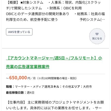
【概要】 ■対象システム ・人事系：現状、内製化(スクラッ
チ)で開発したシステム ・財務系：OBICを利用
OBICとのデータ連携部分の開発対象あり ・総務系：社員の福
利厚生のため、航空券手配に使う 予約システム(内
製化のスクラッチ) など、OBIC以外の大多数のシステムは社
内IT部門と業務支援で入るSESで内製開発したもの。 ■技術要素
AWSを使っている
・DB ： PostgreSQL ・開発言語 ： C#、
Java、PHP、C++など ・環境 ： AWS（一部オンプレ
あり） ■期待役割 ・リーダー（一般的なPMと考えてくださ
い） チームの運営 業務部門調整 他領域チームと
【アカウントマネージャー/週5日～/フルリモート】小
の調整 顧客社内調整
売業の広告運営業務案件
650,000
〜
円／月
（※月160時間稼働の場合・税別）
職種：
マーケター・メディア運用
スキル：
その他
エリア：
大府市
最低稼働日数：
週4日
【仕事内容】 主に実務領域のプロジェクトマネジメントをお願
いいたします。具体的には以下の業務をお任せします。 - サー