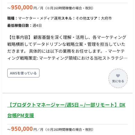
950,000
〜
円／月
（※月160時間稼働の場合・税別）
職種：
マーケター・メディア運用
スキル：
その他
エリア：
大府市
最低稼働日数：
週4日
【仕事内容】 顧客基盤を深く理解・活用し、各マーケティング
戦略横断してデータドリブンな戦略立案・管理を担当していた
だきます。 具体的には以下の業務をお任せします。 - マーケテ
ィング戦略策定: マーケティング領域における当社ストラテジス
トのビジョンを理解し、ロイヤルカスタマー戦略や会員育成領
域のロードマップ描く。 - フィジビリティの検証: 社内の資源を
AWSを使っている
踏まえた戦略のフィジビリティを検証し全体進捗の管理を行
う。必要に応じてストラテジストへ資源追加の提案を行う。 -
サービス/プロジェクトオーナーへの実行支援: 各マーケティン
グ戦術の執行を行うメンバーの業務効果が最大化されるよう継
【プロダクトマネージャー/週5日～/一部リモート】DX
続的に支援。 - 会員セグメントに基づいた育成シナリオの構想:
当社の顧客セグメントを深く理解し、アプリ/SNSなどのチャネ
台帳PM支援
ルを活用した育成シナリオを構成し具体的な戦術を策定する。 -
必要な人材モデルの作成: 構想した顧客育成シナリオの実現に必
950,000
〜
円／月
（※月160時間稼働の場合・税別）
要なスキルを持つ人材像を定義し、採用・育成計画を含む人材