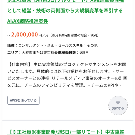
として経営・技術の両側面から大規模変革を牽引する
AI/AX戦略推進案件
2,000,000
〜
円／月
（※月160時間稼働の場合・税別）
職種：
コンサルタント・企画・セールス
スキル：
その他
エリア：
大府市または東京都
最低稼働日数：
週5日
【仕事内容】 主に実務領域のプロジェクトマネジメントをお願
いいたします。具体的には以下の業務をお任せします。 - サー
ビスオーナーとの連携: リテールメディア事業のオーナーの計画
を元に、チームのフィジビリティを管理。 - チームのKPIや
PDCA管理: チームメンバーの業務課題を見つけ、PDCAを回す
ための支援を行う。 - 各アカウントのKPI管理: 戦略/戦術から引
AWSを使っている
かれたKPIを達成するための阻害要因を解消し、施策を遂行す
る。 - ステークホルダーマネジメント: メーカーや代理店、社内
バイヤーとのコミュニケーションや要望の確認と対応。 - 契約/
配信フロー管理: 各案件ごとの契約／配信フローの管理。 - PMO
【※正社員※事業開発/週5日/一部リモート】中古車輸
支援: ステークホルダーとの定例／商談／レポート業務、及び社