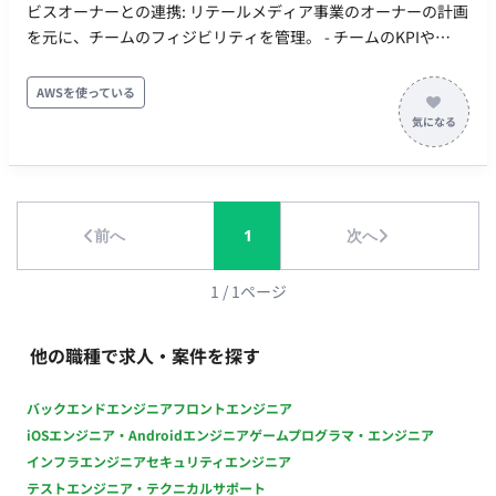
ビスオーナーとの連携: リテールメディア事業のオーナーの計画
を元に、チームのフィジビリティを管理。 - チームのKPIや
PDCA管理: チームメンバーの業務課題を見つけ、PDCAを回す
ための支援を行う。 - 各アカウントのKPI管理: 戦略/戦術から引
AWSを使っている
かれたKPIを達成するための阻害要因を解消し、施策を遂行す
る。 - ステークホルダーマネジメント: メーカーや代理店、社内
バイヤーとのコミュニケーションや要望の確認と対応。 - 契約/
配信フロー管理: 各案件ごとの契約／配信フローの管理。 - PMO
支援: ステークホルダーとの定例／商談／レポート業務、及び社
前へ
1
次へ
内の会議体の設定とファシリテーション。 - 戦略層への成長戦
略提案支援: オーナーが社内の戦略構築層へ説明・提案を行う際
の、資料や報告内容の整理。
1
/
1
ページ
他の職種で求人・案件を探す
バックエンドエンジニア
フロントエンジニア
iOSエンジニア・Androidエンジニア
ゲームプログラマ・エンジニア
インフラエンジニア
セキュリティエンジニア
テストエンジニア・テクニカルサポート