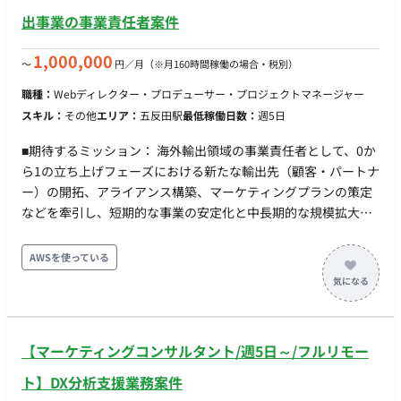
内の会議体の設定とファシリテーション。 - 戦略層への成長戦
出事業の事業責任者案件
略提案支援: オーナーが社内の戦略構築層へ説明・提案を行う際
の、資料や報告内容の整理。
1,000,000
〜
円／月
（※月160時間稼働の場合・税別）
職種：
Webディレクター・プロデューサー・プロジェクトマネージャー
スキル：
その他
エリア：
五反田駅
最低稼働日数：
週5日
■期待するミッション： 海外輸出領域の事業責任者として、0か
ら1の立ち上げフェーズにおける新たな輸出先（顧客・パートナ
ー）の開拓、アライアンス構築、マーケティングプランの策定
などを牽引し、短期的な事業の安定化と中長期的な規模拡大
（売上・利益の創出）を実現すること。 ■業務内容・担当工
程： ・新たな輸出先（顧客・パートナー）の開拓およびアライ
AWSを使っている
アンス構築 ・各国の事情に即した車両調達スキームの確立 ・自
社広告サイトのグロースチームと協業したマーケティングプラ
ンの策定 ・KPI管理、PL管理および経営陣への定量・ロジカル
なレポート ・事業推進に伴う社内折衝および実務（事務作業を
【マーケティングコンサルタント/週5日～/フルリモー
含む）のハンズオン対応
ト】DX分析支援業務案件