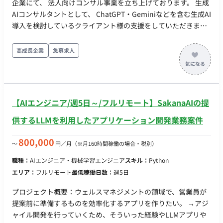
企業にて、 法人向けコンサル事業を立ち上げております。 生成
AIコンサルタントとして、 ChatGPT・Geminiなどを含む生成AI
導入を検討しているクライアント様の支援をしていただきま
す。 クライアント窓口として以下業務をお願いいたします。 ・
クライアントの課題・ニーズのヒアリング ・生成AIを活用した
高成長企業
急募求人
課題解決の提案 ・生成AIツールの選定 ・生成AI活用に関する資
料作成 ・プロンプトの作成 ・研修 ・効果測定 など
【AIエンジニア/週5日～/フルリモート】SakanaAIの提
供するLLMを利用したアプリケーション開発業務案件
800,000
〜
円／月
（※月160時間稼働の場合・税別）
職種：
AIエンジニア・機械学習エンジニア
スキル：
Python
エリア：
フルリモート
最低稼働日数：
週5日
プロジェクト概要：ウェルスマネジメントの領域で、営業員が
提案前に準備するものを効率化するアプリを作りたい。 →アジ
ャイル開発を行っていくため、そういった経験やLLMアプリや