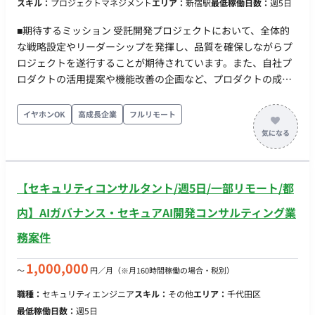
スキル：
プロジェクトマネジメント
エリア：
新宿駅
最低稼働日数：
週5日
■期待するミッション 受託開発プロジェクトにおいて、全体的
な戦略設定やリーダーシップを発揮し、品質を確保しながらプ
ロジェクトを遂行することが期待されています。また、自社プ
ロダクトの活用提案や機能改善の企画など、プロダクトの成長
を支援する役割も担っていただきます。 ■業務内容・担当工程
スキルや経験に応じて、リードクラスまたはメンバークラスの
イヤホンOK
高成長企業
フルリモート
プロジェクトマネジメント業務全般を担当します。 ・プロジェ
クト計画の策定、要件収集・分析、タイムライン設定 ・リソー
ス・予算の割り当て、進捗管理、課題管理 ・ステークホルダー
とのコミュニケーション、リスク管理 ・自社プロダクトの連
【セキュリティコンサルタント/週5日/一部リモート/都
携、受託開発の管理 ・チームメンバーとのコミュニケーション
や調整、資料準備 【担当工程：要件定義・設計・テスト・保守
内】AIガバナンス・セキュアAI開発コンサルティング業
運用】 ■開発環境 ・プログラミング：Python, SQL, Go,
務案件
TypeScript ・FW：Kedro, MLflow, AWS, GCP, Azure, OpenAI,
Pinecone, Labelbox ・DB：Redshift, Snowflake, BigQuery ・
1,000,000
〜
円／月
（※月160時間稼働の場合・税別）
インフラ：Docker ■働き方 ・稼働量：週5日 ・リモート稼働：
フルリモート ・フレックス稼働：可能（日中帯に連絡が取れる
職種：
セキュリティエンジニア
スキル：
その他
エリア：
千代田区
ことは必須で、コアタイムや指定はありませんが、基本的には
最低稼働日数：
週5日