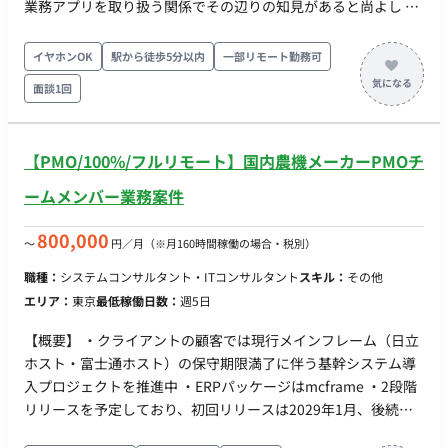
業務アプリを取り扱う関係でその辺りの知見があると尚よし ご
要望のポジション： ・SakanaAIの提供するLLMを利用したアプ
リケーションをアジャイルで開発していきたく、 Pythonを用い
イヤホンOK
駅から徒歩5分以内
一部リモート勤務可
た実装をリードできる人員が欲しい（実際に本人も実装で手を
面談1回
動かす） ・エンジニア寄りのリード人材 人数：1~2名（ピラミ
ッドではなくそれぞれ自走がベスト） 開始日：9月1日 予算：
MAX130万円 働き方：リモート前提だが、アジャイル開発のた
【PMO/100%/フルリモート】国内農機メーカーPMOチ
め必要に応じて出社ができるよう関東在住（遠方の出張は不
可）
ームメンバー業務案件
800,000
〜
円／月
（※月160時間稼働の場合・税別）
職種：
システムコンサルタント・ITコンサルタント
スキル：
その他
エリア：
東京
最低稼働日数：
週5日
【概要】 ・クライアントの顧客では現行メインフレーム（日立
ホスト・富士通ホスト）の保守期限満了に伴う基幹システム導
入プロジェクトを推進中 ・ERPパッケージはmcframe ・2段階
リリースを予定しており、初回リリースは2029年1月、後続リ
リースは未定。 ・2026年6月から詳細設計工程を開始予定。 ・