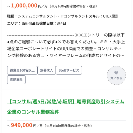
1,000,000
〜
円／月
（※月160時間稼働の場合・税別）
職種：
システムコンサルタント・ITコンサルタント
スキル：
UIUX設計
エリア：
西新宿
最低稼働日数：
週4日
--------------------------------------------- ※※エントリーの際は以下
●点のご経験について必ず●×でお答えください。※※ ・大手上
場企業コーポレートサイトのUI/UX面での調査・コンサルティ
ング経験のある方→ ・ワイヤーフレームの作成などサイトの設
計部分の経験のある方→ ・金融機関勤務または金融機関への
Webコンサル・開発経験→ ・上場企業のIR経験、またはIRサイ
従業員100名以上
急募求人
BtoBサービス
トコンサルティング経験、或いは個人投資等で企業情報をよく
長期案件
ご覧になりますでしょうか。→ ・生成AI（ChatGPT等）が作成
したアウトプット（構成案やコード等）に対し、技術的な妥当
性を正しく判断・レビューできる知識をお持ちですか？ → ・顧
【コンサル/週5日/常駐/赤坂駅】暗号資産取引システム
客への提案資料作成、および論理的な説明（プレゼン）を含む
コンサルティング業務、営業提案等の実務経験はありますか？
企業のコンサル業務案件
（※制作ディレクションだけでなく「営業的な動き」が重視さ
れているため） → ・日常的に複数の金融サービス（ネット証
949,000
〜
円／月
（※月160時間稼働の場合・税別）
券・銀行アプリ等）を自ら利用し、UI/UXや機能の比較・分析