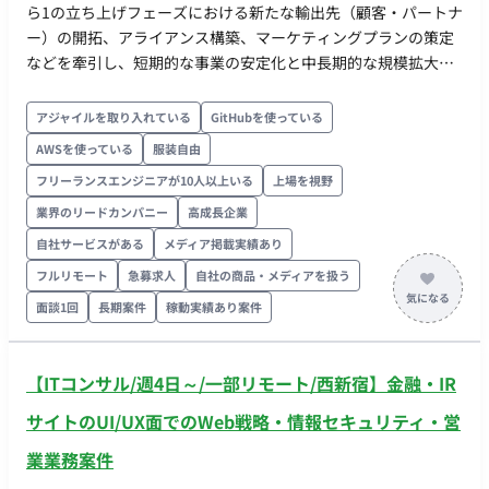
ら1の立ち上げフェーズにおける新たな輸出先（顧客・パートナ
ー）の開拓、アライアンス構築、マーケティングプランの策定
などを牽引し、短期的な事業の安定化と中長期的な規模拡大
（売上・利益の創出）を実現すること。 ■業務内容・担当工
程： ・新たな輸出先（顧客・パートナー）の開拓およびアライ
アジャイルを取り入れている
GitHubを使っている
アンス構築 ・各国の事情に即した車両調達スキームの確立 ・自
AWSを使っている
服装自由
社広告サイトのグロースチームと協業したマーケティングプラ
フリーランスエンジニアが10人以上いる
上場を視野
ンの策定 ・KPI管理、PL管理および経営陣への定量・ロジカル
なレポート ・事業推進に伴う社内折衝および実務（事務作業を
業界のリードカンパニー
高成長企業
含む）のハンズオン対応
自社サービスがある
メディア掲載実績あり
フルリモート
急募求人
自社の商品・メディアを扱う
面談1回
長期案件
稼動実績あり案件
【ITコンサル/週4日～/一部リモート/西新宿】金融・IR
サイトのUI/UX面でのWeb戦略・情報セキュリティ・営
業業務案件