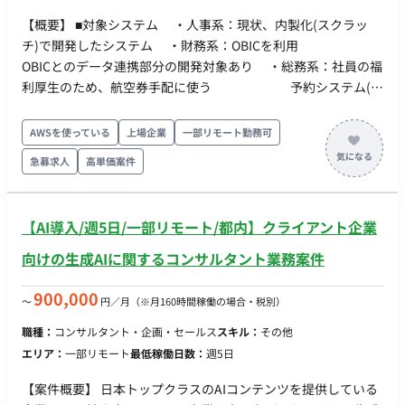
キル ・ コーポレートサイト系のUI/UX面での調査・ITコンサル
ティング経験、提案営業経験のある方(売上にコミットする力を
【概要】 ■対象システム ・人事系：現状、内製化(スクラッ
お持ちの方) ・ワイヤーフレームの作成などサイトの設計部分の
チ)で開発したシステム ・財務系：OBICを利用
経験のある方 ・デザインとHTML・CSS・JavaScriptに全般的な
OBICとのデータ連携部分の開発対象あり ・総務系：社員の福
知識のある方（実際に開発できなくても結構です） ■尚可スキ
利厚生のため、航空券手配に使う 予約システム(内
ル ・ 金融機関（証券・銀行等）へのIT導入支援、またはセキュ
製化のスクラッチ) など、OBIC以外の大多数のシステムは社
リティコンサルティングの経験 ・マインド： 「自分自身で口座
内IT部門と業務支援で入るSESで内製開発したもの。 ■技術要素
AWSを使っている
上場企業
一部リモート勤務可
を開設して触ってみる」ような、ユーザー視点での探究心とプ
・DB ： PostgreSQL ・開発言語 ： C#、
急募求人
高単価案件
ロ意識をお持ちの方
Java、PHP、C++など ・環境 ： AWS（一部オンプレ
あり） ■期待役割 ・リーダー（一般的なPMと考えてくださ
い） チームの運営 業務部門調整 他領域チームと
【AI導入/週5日/一部リモート/都内】クライアント企業
の調整 顧客社内調整
向けの生成AIに関するコンサルタント業務案件
900,000
〜
円／月
（※月160時間稼働の場合・税別）
職種：
コンサルタント・企画・セールス
スキル：
その他
エリア：
一部リモート
最低稼働日数：
週5日
【案件概要】 日本トップクラスのAIコンテンツを提供している