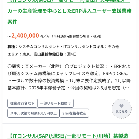
カーの生産管理を中心としたERP導入ユーザー支援業務
案件
2,400,000
〜
円／月
（※月160時間稼働の場合・税別）
職種：
システムコンサルタント・ITコンサルタント
スキル：
その他
エリア：
東京、富山
最低稼働日数：
週4日
〇顧客：某メーカー（北陸） 〇プロジェクト状況： ・ERPおよ
び周辺システム再構築によるリプレイスを想定。ERPはD365。
トータルで数十億の投資規模 ・1月末に要件定義終了。2月以降
基本設計、2028年本稼働予定 ・今回の契約は2-5月を想定（特
に何もなければその後も延長想定） 〇必要としているスタッフ
①チーム別PMO ・現在、受注・調達・計画など9つの機能領域
従業員99名以下
一部リモート勤務可
に分かれ検討が行われている。そのうち３つのチームを受け持
スキル次第で月額100万円以上
SIer在籍者歓迎
つ形でPMOタスクを推進いただきたい（50％稼働想定×1名）
②業務支援 上記チームの中で、特定領域についてユーザー側に
立って業務推進を一緒に進めていただきたい（100％稼働想定
【ITコンサル(SAP)/週5日/一部リモート/川崎】某製造
×2-3名） 現在、以下のチームの支援を想定している：調達、