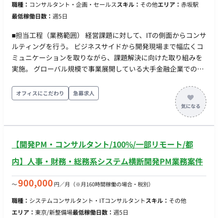
職種：
コンサルタント・企画・セールス
スキル：
その他
エリア：
赤坂駅
を行う習慣はありますか？(自発的に動いた頂ける方を重視して
最低稼働日数：
週5日
いるため) → --------------------------------------------- ■具体的な業
務内容 1. 金融機関・上場企業向けWebサイトのセキュリティお
■担当工程（業務範囲） 経営課題に対して、ITの側面からコンサ
よびUI/UX面での調査・分析 2.・分析結果に基づいたITコンサル
ルティングを行う。 ビジネスサイドから開発現場まで幅広くコ
ティングおよび改善提案資料の作成（Excel、PowerPoint） 3.
ミュニケーションを取りながら、課題解決に向けた取り組みを
クライアント企業とのメール・電話による連絡（資料の送受
実施。 グローバル規模で事業展開している大手金融企業での募
信、打ち合わせ日程調整） 4. オンラインまたは訪問による営業
集案件。 ITコンサルとしてのスキルを上げたい方や、作業領域
活動およびコンサルティング打ち合わせ（頻度は週に10件程
を広げたい方に適した案件。 開発組織の約半数が外国籍の方
オフィスにこだわり
急募求人
度） 5. 打ち合わせ議事録の作成。クライアント企業の要望のと
（EU圏）で構成されており、公用語や議事録が英語であるた
りまとめ。 6. その他付随する事務作業 ■使用ツール ・メール、
め、英語を活かしたい方歓迎。 【リモートの可否】 出社 【出
Backlog、Slack ・Excel、PowerPoint ・場合によっては
社がある場合の作業場所】 勤務形態：常駐（週5日） 勤務地：
PowerAutomate ・OSはWindows ■条件・スケジュール ・稼働
赤坂 就業時間 9：00〜18:00
日：平日週4日～5日 ・時間帯の指定：9時半～17時。1日6.5時
【開発PM・コンサルタント/100%/一部リモート/都
間が定時だが事情によっては5時間勤務も許容（クライアントの
内】人事・財務・総務系システム横断開発PM業務案件
定時に合わせて週5日の場合でも月130時間稼働） ・一部リモー
ト（週1回～の出社推奨） ※クライアントの意向として、業務
900,000
〜
円／月
（※月160時間稼働の場合・税別）
習得やナレッジ連携を円滑に行うため「当初は対面（西新宿）
で横に座って進める」ことを重視しています。フルリモート前
職種：
システムコンサルタント・ITコンサルタント
スキル：
その他
提の方より、柔軟に出社可能な方を求めています。 ■求めるス
エリア：
東京/新整備場
最低稼働日数：
週5日