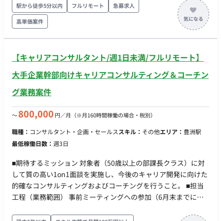
クライアントのリソース不足に伴い、PMO業務を遂行できるメ
駅から徒歩5分以内
フルリモート
急募求人
ンバーを募集中。
高単価案件
【キャリアコンサルタント/週1日未満/フルリモート】
大手企業幹部向けキャリアコンサルティング＆コーチン
グ業務案件
800,000
〜
円／月
（※月160時間稼働の場合・税別）
職種：
コンサルタント・企画・セールス
スキル：
その他
エリア：
豊洲駅
最低稼働日数：
週3日
■期待するミッション 対象者（50歳以上の部課長クラス）に対
して質の高い1on1面談を実施し、今後のキャリア開発に向けた
的確なコンサルティングおよびコーチングを行うこと。 ■担当
工程（業務範囲） 事前ミーティングへの参加（6月末までに実
施、グループ型） 対象者への1on1面談の実施（1人あたり10〜
12名程度を担当、3ヶ月間で計2〜3回の面談を実施） 毎月の面