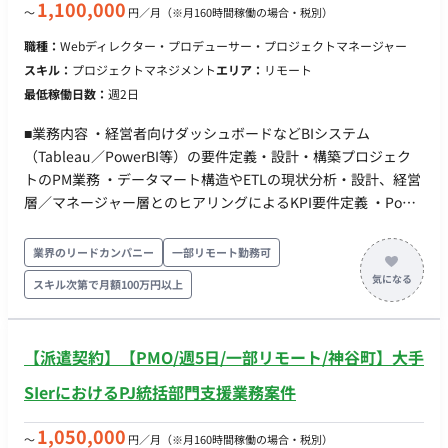
画・実施・評価、および導入計画の策定 ・設計レビューやパラ
1,100,000
〜
円／月
（※月160時間稼働の場合・税別）
メータ設計などの導入支援 ・監視ルールや対応フロー等の運用
職種：
Webディレクター・プロデューサー・プロジェクトマネージャー
設計・定着支援 担当工程：【要件定義・設計・保守運用】 【チ
スキル：
プロジェクトマネジメント
エリア：
リモート
ーム体制】 ・セキュリティコンサルタント/アーキテクト 【開
最低稼働日数：
週2日
始日】5月1日想定 【単価】スキル見合い 【働き方】 ・稼働
量：100％が理想ですが応相談 ・リモート稼働：一部リモート
■業務内容 ・経営者向けダッシュボードなどBIシステム
（リモート併用可/案件により顧客先訪問あり） ※参画当初はキ
（Tableau／PowerBI等）の要件定義・設計・構築プロジェク
ャッチアップのためにオンサイトでのご対応をいただける方
トのPM業務 ・データマート構造やETLの現状分析・設計、経営
層／マネージャー層とのヒアリングによるKPI要件定義 ・PoC
開発、KPI定義・ダッシュボード設計、プロトタイプ構築および
フィードバック取りまとめ ・データソース（データレイク・デ
業界のリードカンパニー
一部リモート勤務可
ータマート・AWS等）との連携設計や、データ可視化要件の整
スキル次第で月額100万円以上
理 ・社内外ステークホルダー（経営層・現場・開発ベンダー
等）との合意形成、進行管理 BIツール選定、開発進行、品質管
理、運用体制設計および納品サポート ■稼働開始時期：8月〜 ■
【派遣契約】【PMO/週5日/一部リモート/神谷町】大手
単価：～110万円※スキル見合い ■稼働：100％※応相談 ■稼働
形態：基本リモート ※関東近郊顧客先へのヒアリングなど オン
SIerにおけるPJ統括部門支援業務案件
サイトでの作業も発生します。
1,050,000
〜
円／月
（※月160時間稼働の場合・税別）