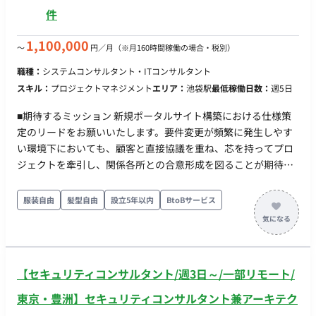
先されます
ります。 ・柔軟で最先端な分析環境 分析の土台となるのが、
件
MMMの知見が凝縮された自社開発の分析フレームワークやソリ
ューションです。それに加え、分析環境は常にアップデートさ
1,100,000
〜
円／月
（※月160時間稼働の場合・税別）
れており、Python, Rはもちろん、Juliaといった多様な言語や
職種：
システムコンサルタント・ITコンサルタント
最新の生成AI技術も積極的に活用しています。アナリストは常
スキル：
プロジェクトマネジメント
エリア：
池袋駅
最低稼働日数：
週5日
に最適な手法を探求・選択できる環境で、自身のスキルを磨き
続けることができます。 ■リモート稼働について フルリモート
■期待するミッション 新規ポータルサイト構築における仕様策
も可能だが、出社も可能な方を優先して採用 ■働き方 週4日から
定のリードをお願いいたします。要件変更が頻繁に発生しやす
稼働可能です。
い環境下においても、顧客と直接協議を重ね、芯を持ってプロ
ジェクトを牽引し、関係各所との合意形成を図ることが期待さ
れています。 ■業務内容・担当工程 ・店舗オーナー・店長・店
舗従業員向け新規ポータルサイト構築における仕様策定のリー
服装自由
髪型自由
設立5年以内
BtoBサービス
ド ・顧客ヒアリング、要件の妥当性確認、頻繁な要件変更の整
理および変更管理 ・発注、仕入、販売、店舗運営等を横断した
業務整合性の確認、関係チームとの合意形成 ■働き方 ・稼働
量：週5日（100%稼働） ・リモート稼働：基本出社：田町・浜
【セキュリティコンサルタント/週3日～/一部リモート/
松町。週1〜2回は大崎訪問の可能性あり。 ※ハイブリッドは個
別相談可ですが、常駐もしくは週4日程度出社できる方が優先さ
東京・豊洲】セキュリティコンサルタント兼アーキテク
れます