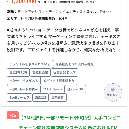
1,200,000
〜
円／月
（※月160時間稼働の場合・税別）
駅出社できると尚可
職種：
データアナリスト・データサイエンティスト
スキル：
Python
エリア：
神保町駅
最低稼働日数：
週4日
■期待するミッション データ分析でビジネスの核心を捉え、事
業成長をドライブする マーケティング課題に対し、データの力
を用いてビジネスの構造を紐解き、意思決定の根拠を作り出す
役割です。 プロジェクトを推進しながら、確実な分析技術とビ
ジネス視点を武器に、データから価値を生み出すプロフェッシ
ョナルとして活躍していただくことを期待しています。 ■担当
アジャイルを取り入れている
最新技術を取り入れる社風
工程（業務範囲） 分析実務（データ抽出・加工、モデル実行、
設立5年以内
高成長企業
従業員99名以下
集計）を正確に遂行することからスタートします。 徐々に担当
自社サービスがある
メディア掲載実績あり
領域を広げ、顧客への報告や示唆出しなど、プロジェクトのメ
イン担当としての役割を担っていただきます。 ・分析設計に基
一部リモート勤務可
フルリモート
週3日～OK
づいたデータ構築 ビジネス課題を解決するための分析アプロー
BtoBサービス
面談1回
長期案件
チを理解し、必要なデータの定義・抽出・加工を自律的に行う
（Excel, SQL, Python/R等を使用）。 ・仮説検証型モデリング
単にツールを操作するだけでなく、仮説に基づいたMMM（マー
NEW
【PM/週5日/一部リモート/田町駅】大手コンビニ
ケティング・ミックス・モデリング）等の分析モデルを構築・
チェーン向け次期店舗システム刷新におけるPM