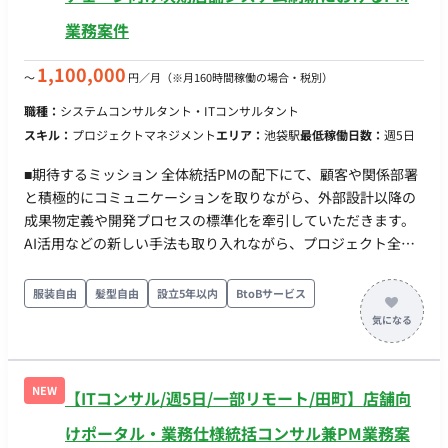
実行し、試行錯誤を通じて精度の高いモデルを作り上げる。 ・
分析品質への責任（Quality & Logic Assurance） 数値的なミス
業務案件
がないことはもちろん、分析結果がビジネスの現実に即してい
るか、論理的な整合性が取れているかまでを含めた品質担保 ビ
1,100,000
〜
円／月
（※月160時間稼働の場合・税別）
ジネスインサイトの導出と提言 ・ストーリーテリングと資料作
職種：
システムコンサルタント・ITコンサルタント
成 分析結果を単なる「数値の報告」で終わらせず、クライアン
スキル：
プロジェクトマネジメント
エリア：
池袋駅
最低稼働日数：
週5日
トの意思決定を促すための「ストーリー」として構成し、分か
りやすい提案資料（PowerPoint等）を作成する。 ・インサイ
■期待するミッション 全体統括PMの配下にて、顧客や関係部署
トの創出 データから「何が起きたか」だけでなく「なぜ起きた
と積極的にコミュニケーションを取りながら、外部設計以降の
か」「次はどうすべきか」という深い示唆を導き出し、クライ
成果物定義や開発プロセスの標準化を牽引していただきます。
アントのネクストアクションを具体化する。 クライアントコミ
AI活用などの新しい手法も取り入れながら、プロジェクト全体
ュニケーション プロジェクトの報告会において、自身の分析パ
の品質と進行を支えるルール作りに貢献することが期待されて
ートに関する報告や質疑応答を主体的に行う。 ■チーム体制 ・
います。 ■業務内容・担当工程 ・外部設計以降の成果物一覧・
服装自由
髪型自由
設立5年以内
BtoBサービス
複数名 ■業務の流れ アジャイル ■技術要件 ・言語：Python ■開
定義、成果物フォーマットの整備 ・開発プロセス、レビュー、
発フェーズと予定 事業拡大フェーズに伴い、人員増を計画して
承認、変更管理ルールの策定、標準の展開・定着支援 ・AI活用
います。 ■案件の魅力（会社について・サービスについて） ・
を含む新しい開発手法に対するルール検討 ■働き方 ・稼働量：
データサイエンスとビジネスのハイブリッド コンサルタントと
週5日 ・リモート稼働：一部リモート（基本は田町・浜松町へ
データサイエンティストの両方と協業するため、ビジネス感覚
NEW
【ITコンサル/週5日/一部リモート/田町】店舗向
の出社。週1〜2回程度大崎訪問の可能性あり） ※ハイブリッド
と技術的知見の両方をバランスよく吸収でき、将来的にどちら
は個別相談可ですが、常駐もしくは週4日程度出社できる方が優
けポータル・業務仕様統括コンサル兼PM業務案
のパス（エキスパート/マネジメント）へ進むかの選択肢が広が