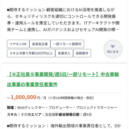
日中帯に稼働できる方を優先いたします。）
■期待するミッション 顧客組織におけるAI活用を推進しなが
ら、セキュリティリスクを適切にコントロールできる開発基
準・運用ルールを策定していただきます。 ITアーキテクトや開
発チームと連携し、AIガバナンスおよびセキュアAI開発の標準
化をリードしていただくポジションです。 ■業務内容・担当工
程 【AIガバナンスの策定】 AI利用ルール・ガイドラインの策定
イヤホンOK
高成長企業
一部リモート勤務可
AI活用時のリスク評価 セキュリティ基準の整備 【セキュアAI開
スキル次第で月額100万円以上
急募求人
長期案件
発支援】 AI駆動開発におけるセキュリティチェック基準の策定
セキュア開発ライフサイクル（SDLC）の整備 AIアプリケーシ
ョンのセキュリティレビュー 【クラウドセキュリティ設計】
【※正社員※事業開発/週5日/一部リモート】中古車輸
Azure環境におけるデータ保護・アクセス制御の検討 暗号化・
権限管理の設計支援 AIサービス利用時のセキュリティ対策の検
出事業の事業責任者案件
討 【アプリケーションセキュリティ】 AIアプリケーション特有
の脆弱性対策 セキュリティテスト導入支援 開発環境・端末のセ
1,000,000
〜
円／月
（※月160時間稼働の場合・税別）
キュリティ基準策定 ■働き方 稼働量：週5日 リモート稼働：一
職種：
Webディレクター・プロデューサー・プロジェクトマネージャー
部リモート※リモート可 ※SOC/CSIRTの経験者でセキュリティ
スキル：
その他
エリア：
五反田駅
最低稼働日数：
週5日
スペシャリストは、継続的に求めています。
■期待するミッション： 海外輸出領域の事業責任者として、0か