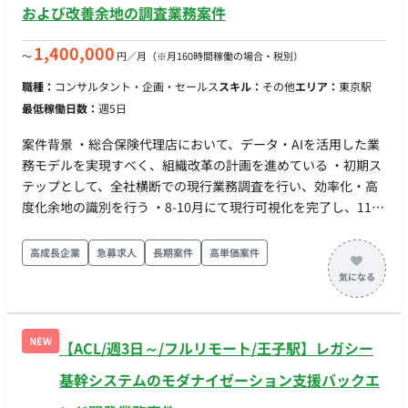
および改善余地の調査業務案件
1,400,000
〜
円／月
（※月160時間稼働の場合・税別）
職種：
コンサルタント・企画・セールス
スキル：
その他
エリア：
東京駅
最低稼働日数：
週5日
案件背景 ・総合保険代理店において、データ・AIを活用した業
務モデルを実現すべく、組織改革の計画を進めている ・初期ス
テップとして、全社横断での現行業務調査を行い、効率化・高
度化余地の識別を行う ・8-10月にて現行可視化を完了し、11月
より次フェーズとして、具体的な効率化・高度化効果の創出計
画、人員配置の見直しを行う想定 支援内容 ・業務改革の調査・
高成長企業
急募求人
長期案件
高単価案件
分析担当として、1社先（保険DXベンダー）のDXコンサルティ
ング部長がリードするチームの実務メンバーとして参画、業務
ヒアリング、工数集計など実業務を担当 ・上記チームには、並
行してデータ活用、UX支援などのチームがあり、DXコンサルテ
NEW
【ACL/週3日～/フルリモート/王子駅】レガシー
ィング部長のリードのもと連携し業務にあたる 稼働率 ・100%
体制 ・PM：1社先（保険DXベンダー）のDXコンサルティング
基幹システムのモダナイゼーション支援バックエ
部長（20%程度稼働） ・メンバー：上記会社のデータ活用支援