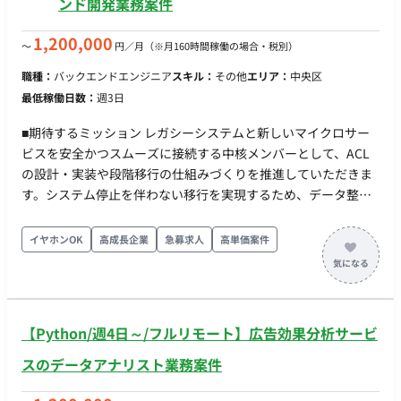
ンド開発業務案件
担当、UX支援担当がそれぞれ参画 出社/リモート ・先方希望は
100%常駐だが、週2-3日出社＋リモートの交渉も可能 ・出社
1,200,000
〜
円／月
（※月160時間稼働の場合・税別）
先：東京駅エリア
職種：
バックエンドエンジニア
スキル：
その他
エリア：
中央区
最低稼働日数：
週3日
■期待するミッション レガシーシステムと新しいマイクロサー
ビスを安全かつスムーズに接続する中核メンバーとして、ACL
の設計・実装や段階移行の仕組みづくりを推進していただきま
す。システム停止を伴わない移行を実現するため、データ整合
性や業務影響を考慮した設計・開発を担当していただきます。
■業務内容・担当工程 【ACL（Anti-Corruption Layer）の設
イヤホンOK
高成長企業
急募求人
高単価案件
計・実装】 新旧データモデルの変換・仲介 用語や仕様の差異の
吸収 【段階移行アーキテクチャの実装】 Strangler Figパターン
を用いた移行設計 API Gatewayによるルーティング・トラフィ
ックシフト 【システム連携・データ同期】 レガシーシステムと
【Python/週4日～/フルリモート】広告効果分析サービ
の連携 双方向同期・CDCの実装 データ整合性を考慮した設計
【マイクロサービス開発】 DDDを踏まえたサービス境界の設計
スのデータアナリスト業務案件
分散SQL（HTAP）基盤との連携 切り戻しを考慮した設計 ■働き
方 稼働量：週3日～（要相談） リモート稼働：リモート ※王子