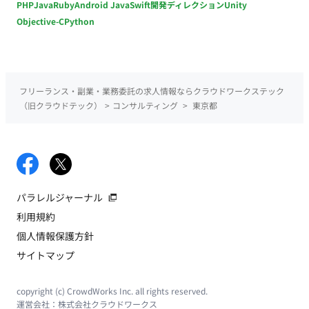
PHP
Java
Ruby
Android Java
Swift
開発ディレクション
Unity
時短やフレックス可否：可（月10時間程度の極小稼働、面談ス
ケジュールに合わせて柔軟に調整可能） 土日稼働可否・夜間稼
Objective-C
Python
働可否：確認中（対象者が部課長クラスのため、平日の日中が
メインと推測されますが、調整可能か要確認） 週4以下稼働可
否：可（週1日未満、月10時間程度）
フリーランス・副業・業務委託の求人情報ならクラウドワークステック
（旧クラウドテック）
>
コンサルティング
>
東京都
パラレルジャーナル
利用規約
個人情報保護方針
サイトマップ
copyright (c) CrowdWorks Inc. all rights reserved.
運営会社：
株式会社クラウドワークス