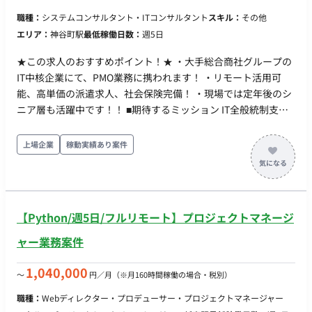
職種：
システムコンサルタント・ITコンサルタント
スキル：
その他
エリア：
神谷町駅
最低稼働日数：
週5日
★この求人のおすすめポイント！★ ・大手総合商社グループの
IT中核企業にて、PMO業務に携われます！ ・リモート活用可
能、高単価の派遣求人、社会保険完備！ ・現場では定年後のシ
ニア層も活躍中です！！ ■期待するミッション IT全般統制支援
業務を推進 プロジェクトのレビュー、進捗管理、課題管理、品
質管理 関係者との調整およびコミュニケーション ■ 雇用形態 派
上場企業
稼動実績あり案件
遣社員（週20時間以上のため、社会保険加入必須） ■ 給与 時
給：5,000円 ～ 7,000円 ※ご経験、スキルによって決定しま
す。 ■ 勤務地：東京（最寄り駅：神谷町駅すぐ） ※週3～週5出
社を想定しております。 ■ 勤務時間 9:00 ～ 17:30（実働7.5時間
【Python/週5日/フルリモート】プロジェクトマネージ
／休憩1時間） ※残業：ほぼなし ■ 休日・休暇 完全週休2日制
（土日祝） 年次有給休暇（規定に基づき、就業開始から6ヶ月
ャー業務案件
継続後に付与） ■ 福利厚生・待遇 社会保険・厚生年金完備（健
康保険、厚生年金、雇用保険、労災保険） 交通費全額支給 ■そ
1,040,000
〜
円／月
（※月160時間稼働の場合・税別）
の他 月末締め、25日支払い
職種：
Webディレクター・プロデューサー・プロジェクトマネージャー