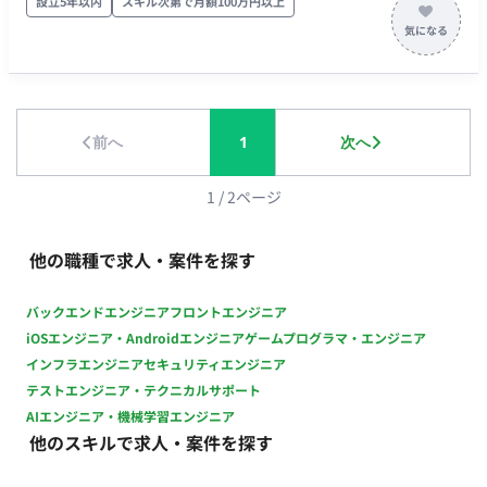
設立5年以内
スキル次第で月額100万円以上
談実施後の「面談報告書」の作成・提出 9月の面談終了後の
「総括報告」の対応 ■チーム体制 全体で5〜6名程度のキャリア
コンサルタントによる稼働を想定（※スキルや対応可能案件数
によっては、2〜3名で回す体制への変更も視野）。 ■業務の流
れ 6月末まで：事前ミーティング（内容説明・グループ型）の
前へ
1
次へ
実施 7月〜9月：1on1面談の実施（月に1回程度、30分/回。2日
に1名ペース）＋ 毎月の面談報告書提出 9月下旬〜末：面談終了
後の総括報告 ■開発環境 言語：なし FW：なし DB：なし インフ
1
/
2
ページ
ラ：なし ツール：Web面談ツール（ZoomやTeamsなど、詳細
は確認中）、報告書作成ツール（Office系等、詳細は確認中） ■
他の職種で求人・案件を探す
開発フェーズと予定 契約・稼働期間：2026年6月末（事前
MTG）〜2026年9月末（総括報告完了まで） メイン面談期間：
バックエンドエンジニア
フロントエンジニア
2026年7月・8月・9月の3ヶ月間 ■案件の魅力（会社について・
iOSエンジニア・Androidエンジニア
ゲームプログラマ・エンジニア
サービスについて） 大手IT企業の幹部層（部課長以上）に対す
インフラエンジニア
セキュリティエンジニア
るシニアキャリアコンサルティングという、非常に市場価値・
テストエンジニア・テクニカルサポート
社会的意義の高い案件に携わることができます。 ■リモート稼
AIエンジニア・機械学習エンジニア
働について 稼働実績有無：確認中（面談自体はリモート想定）
他のスキルで求人・案件を探す
リモート稼働可能頻度（週に●回）：フルリモート想定
（100%） 移行可能時期：初月からフルリモート想定 ■働き方