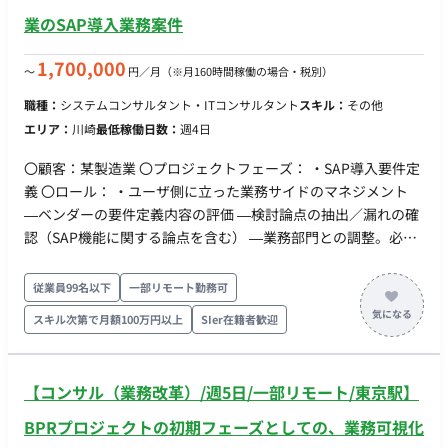
計画、（＋あるとしたら、設計か） ③移行支援 現行システム
業のSAP導入業務案件
（Infor）からのOutboundに関する検討、全体の移行計画の立
案などを横断的に行い、各チームと適宜連携する（50%稼働想
1,700,000
〜
円／月
（※月160時間稼働の場合・税別）
定×1名）※①と兼務でも可
職種：
システムコンサルタント・ITコンサルタント
スキル：
その他
エリア：
川崎
最低稼働日数：
週4日
〇顧客：某製造業 〇プロジェクトフェーズ： ・SAP導入要件定
義 〇ロール： ・ユーザ側に立った業務サイドのマネジメント
―ベンダーの要件定義内容の評価 ―検討論点の抽出／漏れの確
認（SAP機能に関する論点を含む） ―業務部門との調整。必要
に応じてユーザ部門の取りまとめ 〇必要としているポジション
以下の領域それぞれ1名 ・SD ・MM ・PP ・FI/CO ・共通 ―マ
従業員99名以下
一部リモート勤務可
スタ ―テスト・移行
スキル次第で月額100万円以上
SIer在籍者歓迎
【コンサル（業務改革）/週5日/一部リモート/東京駅】
BPRプロジェクトの初期フェーズとしての、業務可視化