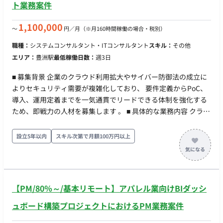
ト業務案件
1,100,000
〜
円／月
（※月160時間稼働の場合・税別）
職種：
システムコンサルタント・ITコンサルタント
スキル：
その他
エリア：
豊洲駅
最低稼働日数：
週3日
■ 募集背景 企業のクラウド利用拡大やサイバー防御法の成立に
よりセキュリティ需要が複雑化しており、 要件定義からPoC、
導入、運用定着までを一気通貫でリードできる体制を強化する
ため、即戦力の人材を募集します 。 ■ 具体的な業務内容 クライ
アントのIT/セキュリティ課題を構造的に整理し、最適なアーキ
テクチャの設計・提案から、 実効性のある運用フローの構築ま
設立5年以内
スキル次第で月額100万円以上
でを伴走型で支援します 。 【期待するミッション】 「提案し
て終わり」ではなく、現場の運用に定着し、成果が継続する状
態まで責任を持つ“実行型”の役割として、 顧客の意思決定を支
援しプロジェクトを成功に導くことが期待されています 。 【業
【PM/80％～/基本リモート】アパレル業向けBIダッシ
務内容・担当工程】 ・ヒアリングによる現状分析とリスク整理
・To-Beアーキテクチャ（ネットワーク/クラウド/運用）の設計
ュボード構築プロジェクトにおけるPM業務案件
とロードマップ策定 ・提案書の作成、合意形成支援 ・PoCの計