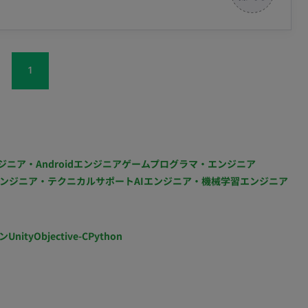
を社内運用チーム向けにβリリース済みです。 今後は
e(Gmail, GoogleCalendar, SpreadSheet） 〇
SaaS化も視野に入れています。 ■募集背景 新
計(デザイン)人員の強化と、AI駆動開発を取り入れる
‧実装‧コードレビューに関われるフラットな組織です
できる体制を目指しています。 今回は、要求整理から画
ップに注⼒できます 〇開発に必要なソフトウェアライ
1
確認までを責任をもって担当していただけるデザイナー
働き方 ・平日×週5日 ・基本10-
週1回を目安に永田町のオフィス出社
やすいプロダクトを設計するだけでなく、開発チームと密
していただきます。 具体的な業務内容は以下の通りで
ジニア・Androidエンジニア
ゲームプログラマ・エンジニア
・ヒアリング結果を基に仕様をステークホルダーと議論
ンジニア・テクニカルサポート
AIエンジニア・機械学習エンジニア
ストーリーの定義 ・ユーザーのニーズと行動を深く理
達成に貢献するかを明確にするユーザーストーリーを作
ユーザーの業務フロー定義 ・ユーザーがサービスを利
ン
Unity
Objective-C
Python
プロセスを詳細に定義し、効率的かつ効果的な業務フロ
す。 ・コンテンツの配置、優先順位付け、ページ構成
画面案の作成 ・Figmaを活用し、ワイヤーフレームや