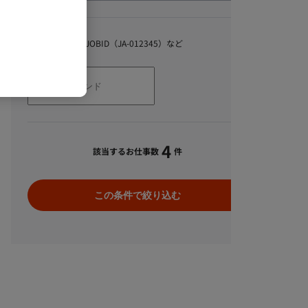
キーワード
スキル、職種、JOBID（JA-012345）など
4
該当するお仕事数
件
この条件で絞り込む