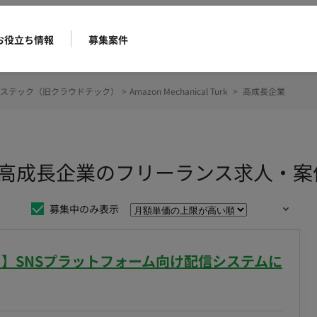
お役立ち情報
募集案件
ステック（旧クラウドテック）
>
Amazon Mechanical Turk
>
高成長企業
l Turk 高成長企業のフリーランス求人・
募集中のみ表示
リモート】SNSプラットフォーム向け配信システムに