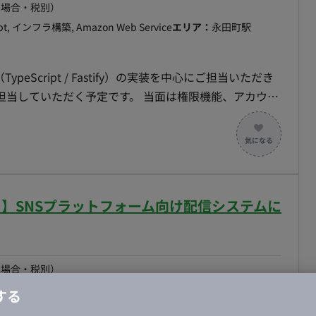
の場合・税別）
ipt, インフラ構築, Amazon Web Service
エリア：
永田町駅
eScript / Fastify）の実装を中心にご担当いただき
担当していただく予定です。 当面は権限機能、アカウン
す。 その後は徐々に本システム特有の機能開発をお任せ
認可機能、決済機能の実装 ・技術選定、アーキテクチャ設
pt), ECS on Fargate, Lambda, SQS ・その他：
リモート】SNSプラットフォーム向け配信システムに
ー（出社。半⽉に1度） 〇スプリントレトロスペクテ
の場合・税別）
 miro 〇画⾯デザイン：Figma, miro 〇プロジェク
ipt, インフラ構築, Amazon Web Service
エリア：
永田町駅
する
ndy Team+ 〇グループウェア：