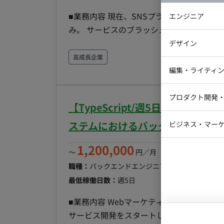
GoogleWorkspace(Gmail, GoogleCalend
■業務内容 現在、SNSプラットフォーム
エンジニア
の魅力 〇新規プロダクトとなり、ライブ
み。 サービスのブラッシュアップを続けた後
わらず、設計‧実装‧コードレビューに関わ
バックエン
用いた管理画面の実装やバックエンドAPI
デザイン
発‧スキルアップに注⼒できます 〇開発
iOSエンジ
■実装範囲 当面は権限機能、アカウント招
高成長企業
(Cursorなどの有料IDE 等を無償貸与） ■働き方 ・平日×週5日 ・基本10-19時 ※相談可能 ・基本
Webデザイ
インフラエ
にサービス特有の機能開発をお任せする予定です。 ・配信用管理画面の実装 →
編集・ライティ
リモートだが、月1回永田町のオフィス出
するブラウザ画面 ・Webページに組み込む
テストエン
Webコーダ
グラフィッ
築 →LINE上で動くwebviewアプリ ■開発環境 ・フロント：React, MUI, TypeScript ・バックエ
プロダクト開発
ラストレー
【TypeScript/週5日/一部リ
編集者・翻
ンド：node, TypeScript ・インフラ：AWS, CDK
Webディ
の他：GitHub, GitHub Actions ■チーム体制 ・開発者：3名〜4名 ・プロダクトオーナー：1名
ステムにおけるバックエンド開発
ビジネス・マーケ
クトマネー
（CTOが 兼務） ■開発スタイル・コミュニケーション ▼スプリント(半⽉） 〇スプリントプラ
マーケター
システムコ
1,200,000
ンニング 〇デイリースクラム 〇スプリ
〜
円／月
（※月160時間稼働
コンサルタ
ロスペクティブ ▼同期コミュニケーション：Gather 〇バーチャルオフィスに出社 〇⾮同期コ
職種：
バックエンドエンジニア
スキル：
TypeScr
プロンプト
ミュニケーション：Slack 〇ストック情報：No
最低稼働日数：
週5日
プロジェクト管理：Notion 〇開発⽣産性
■業務内容 Webマーケティング⽀援会社
GoogleWorkspace(Gmail, GoogleCalend
サービス開発をスタートしています。 直近
の魅力 〇新規プロダクトとなり、ライブ