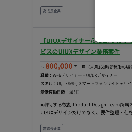
発。 社内運⽤チーム向けにリリース予定。 
わらず、設計‧実装‧コードレビューに関わ
ロジェクトアサイン直後はバックエンド領
高成長企業
発‧スキルアップに注⼒できます 〇開発
フラなど他の領域の挑戦も可能です。 ■実装範囲 ●バックエンド（主担当領域） ・SNS向けメッ
(Cursorなどの有料IDE 等を無償貸与） ■働き方 ・平日×週5日 ・基本10-19時 ※相談可能 ・基本
セージ配信機能の構築（⼤量配信‧webho
リモートだが、月1回永田町のオフィス出
選定、アーキテクチャ設計 ・集計基盤の構築 など ■その他領域 ●フロント ・Re
【UIUXデザイナー/週5日/フル
いた配信管理画⾯ ・タグの実装、LIFFアプリ開発 ●インフラ構築 ・AWS＋CDK(Ty
のIaC ・Fargate環境でのスケーラブルな構築 ■開発環境 バックエンド：fastify, TypeScr
ビスのUIUXデザイン業務案件
ント：React, MUI, TypeScript インフラ：AWS,
800,000
その他：GitHub, GitHub Actions ■チーム体制 ▼開発組織 〇Stream Aligned Team：プロダクト
〜
円／月
（※月160時間稼働の場
コードの実装 ・開発者：3名〜4名 ・
職種：
Webデザイナー・UI/UXデザイナー
Product Design Team ・W
スキル：
UI/UX設計, スマートフォンサイトデザ
オーナー：1名(CTOが兼務) 〇Enabl
最低稼働日数：
週5日
AI：1名 〇CTO ▼プロダクトマネジメント 〇PDM ■開発スタイル・コ
■期待する役割 Product Design Te
プリント(半⽉） 〇スプリントプランニ
UI/UXデザインだけでなく、要件整理・
社。半⽉に1度） 〇スプリントレトロスペクティブ ▼同期コミュニケーション
認まで一気通貫で担っていただきます。 ■プロジェクト概要 Web広告マーケティング支援会社の新
ーチャルオフィスに出社 〇⾮同期コミュニケー
規事業として、マーケティングテクノロジー
高成長企業
〇画⾯デザイン：Figma, miro 〇プロ