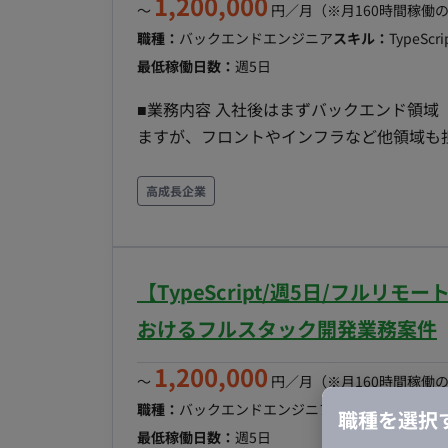
1,200,000
〜
円／月
（※月160時間稼働
職種：
バックエンドエンジニア
スキル：
TypeScr
最低稼働日数：
週5日
■業務内容 入社後はまずバックエンド領域（Typ
ますが、フロントやインフラなど他領域も
ト招待、MFAを中心に開発していただきま
する予定です。 ■実装範囲 ・バックエンド（主担当領域） ・SNS向けメッセージ配信機能の構築
高成長企業
（大量配信・webhook処理） ・認証・
計 ・集計基盤の構築など ■開発環境 ・フロント：React, MUI, TypeScript ・バックエンド：node,
TypeScript ・インフラ：AWS, CDK(TypeScri
【TypeScript/週5日/フル
GitHub, GitHub Actions ■チーム体制 ・開発者：3名〜4名 ・プロダクトオーナー：1名（CTOが
兼務） ■開発スタイル・コミュニケーション ▼スプリント(半⽉） 〇スプリントプランニング
おけるフルスタック開発業務案件
〇デイリースクラム 〇スプリントレビュ
1,200,000
ィブ ▼同期コミュニケーション：Gather 〇バーチャルオフィスに出社 〇⾮同期コミュニケー
〜
円／月
（※月160時間稼働
ション：Slack 〇ストック情報：Notion,
職種：
バックエンドエンジニア
スキル：
TypeScr
職種を選択
ト管理：Notion 〇開発⽣産性改善：Fi
最低稼働日数：
週5日