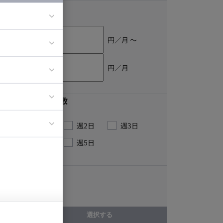
単価
円／月 〜
ア
ティブディレク
円／月
ジニア
最低稼働日数
イエンティスト
週1日
週2日
週3日
週4日
週5日
こだわり
高成長企業
選択する