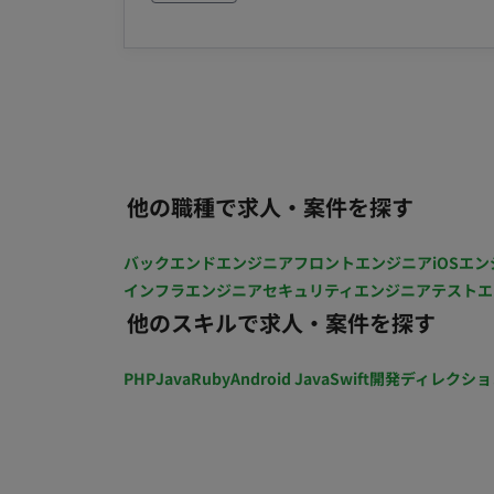
ットフォーム向けのメッセージ配信システム
Team+ 〇グループウェア： GoogleWorkspac
サービスのブラッシュアップを進めながら、将来的な
モブプロ‧ペアプロ ■会社・求人の魅力 〇新規プロダクトとなり、ライブラリ選定等の技術選定に
規Webサービスの開発を進める中で、上流設
関われます 〇雇⽤形態に関わらず、設計
ことで、開発サイクルを高速に回すことが
〇リモートメインの環境。開発‧スキルア
面設計、開発チームへの仕様連携から動作
センスの貸与制度を導⼊(Cursorなどの有料IDE 等を無償貸与） ■
を求めてます。 ■業務内容 当社の新規開発Webサービスのデザイン業務全般を担当していただきま
19時 ※相談可能 ・基本リモートだが、
す。 ユーザー中心設計を行うことで使い
他の職種で求人・案件を探す
接に連携し、意思決定から実装までを担当
す。 ▼ユーザーヒアリングの実施 ・ターゲットユーザーとのインタビューやワークショップを
バックエンドエンジニア
フロントエンジニア
iOSエン
通じて、ニーズや課題を明確化します。 
インフラエンジニア
セキュリティエンジニア
テストエ
し、デザインに反映します。 ▼ユーザー
他のスキルで求人・案件を探す
解し、各機能がどのようにユーザーの目標
成します。 ▼ユースケースの洗い出し・
PHP
Java
Ruby
Android Java
Swift
開発ディレクショ
用して目標を達成するための一連の手順や
ーを設計します。 ▼情報設計 ・サービス全体の情報アーキテクチャを設計し、直感的なナビゲ
ーションを実現するための構造を構築しま
の設計を行います。 ▼Figmaを使用した