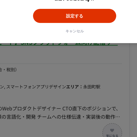
運⽤が軌道に乗ってきた段階でSaaS化を含め検討。 プ
れるフラットな組織です 〇リモートメインの環境。開
域を担当していただき、その後はフロントエンドやイン
に必要なソフトウェアライセンスの貸与制度を導⼊
設定する
ok処理） ・認証‧認可機能、決済機能の実装 ・技術
社
キャンセル
act＋MUIを⽤
リモート】SNSプラットフォーム向け配信サー
peScript)で
ipt フロ
 CDK(TypeScript), ECS on Fargate, Lambda, SQS
合・税別）
プロダクトオーナー：1名（CTOが 兼務） 〇
ebプロダクトデザイナー：2名 ・PdM：1名 ・プロダクト
イン, スマートフォンアプリデザイン
エリア：
永田町駅
ing Team：技術的な相談相手 ・Web開発：1名 ・
ミュニケーション ▼ス
am所属のWebプロダクトデザイナー CTO直下のポジションで、
ング 〇デイリースクラム 〇スプリントレビュー（出
仕様の言語化・開発 チームへの仕様伝達・実装後の動作確
：Gather 〇バ
ション：Slack 〇ストック情報：Notion, miro
領域のプロダクトを開発しています。 現在、SNSプラ
ジェクト管理：Notion 〇開発⽣産性改善：Findy